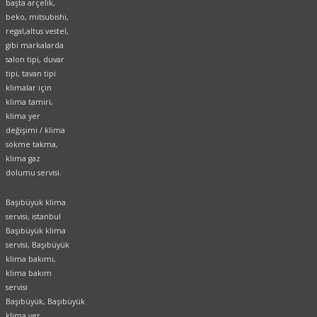
başta arçelik,
beko, mitsubishi,
regal,altus vestel,
gibi markalarda
salon tipi, duvar
tipi, tavan tipi
klimalar için
klima tamiri,
klima yer
değişimi / klima
sökme takma,
klima gaz
dolumu servisi.
Başıbüyük klima
servisi, istanbul
Başıbüyük klima
servisi, Başıbüyük
klima bakımı,
klima bakım
servisi
Başıbüyük, Başıbüyük
klima yer