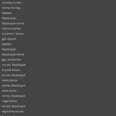
montaj ücreti,
klima montaj
fiyatları
Başıbüyük,
Başıbüyük klima
sökme takma
ücretleri, klima
gaz dolum
fiyatları
Başıbüyük,
Başıbüyük klima
gaz doldurma
ücreti, Başıbüyük
arçelik klima
servisi, Başıbüyük
beko klima
servisi, Başıbüyük
altus klima
servisi, Başıbüyük
regal klima
servisi, Başıbüyük
seg klima servisi,