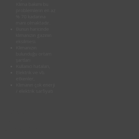
Klima bakımı bu
problemlerin en az
% 70 kadarına
mani olmaktadır.
Bunun haricinde
klimanızın gazının
eksilmesi.
Klimanızın
bulunduğu ortam
şartları
Kullanıcı hataları,
Elektrik ve vb.
etkenler,
Klimanın çok enerji
/ elektrik sarfiyatı
0850
640 06
34
0216
☎
550 1