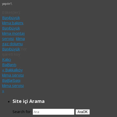
yapılır?,
Etiket(ler):
Başıbüyük
klima bakımı
,
Başıbüyük
klima montaj
servisi
,
klima
gaz dolumu
Başıbüyük
.
Yer
işareti koy
Kalıcı
Bağlantı
.
«
Bakkalköy
klima servisi
Bağlarbaşı
klima servisi
»
Site içi Arama
Search for:
Ara
OK