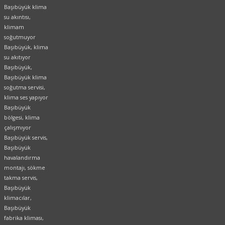
Başıbüyük klima
su akıntısı,
klimam
soğutmuyor
Başıbüyük, klima
su akıtıyor
Başıbüyük,
Başıbüyük klima
soğutma servisi,
klima ses yapıyor
Başıbüyük
bölgesi, klima
çalışmıyor
Başıbüyük servis,
Başıbüyük
havalandırma
montajı, sökme
takma servis,
Başıbüyük
klimacılar,
Başıbüyük
fabrika kliması,