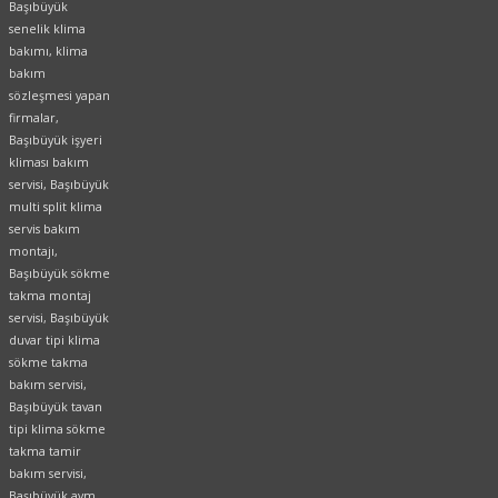
Başıbüyük
senelik klima
bakımı, klima
bakım
sözleşmesi yapan
firmalar,
Başıbüyük işyeri
kliması bakım
servisi, Başıbüyük
multi split klima
servis bakım
montajı,
Başıbüyük sökme
takma montaj
servisi, Başıbüyük
duvar tipi klima
sökme takma
bakım servisi,
Başıbüyük tavan
tipi klima sökme
takma tamir
bakım servisi,
Başıbüyük avm