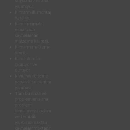
soğutma / ısıtma
yapmıyor,
Klimanın ilk montaj
hataları,
Klimanın imalat
esnasında
kaynaklanan
malzeme kalitesi,
Klimanın malzeme
ömrü,
Klima duman
çıkarıyor ve
duruyor
Klimanın terleme
yaparak su akıntısı
yapması,
Tüm bu arıza ve
problemlerin ana
problemi
klimalarınıza bakım
ve temizlik
yaptırmamaktan
kaynaklanmaktadır.