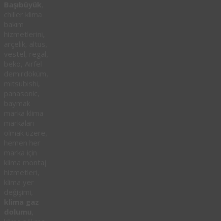
Başıbüyük
,
chiller klima
bakım
hizmetlerini,
arçelik, altus,
vestel, regal,
beko, Airfel
demirdöküm,
mitsubishi,
panasonic,
baymak
marka klima
markaları
olmak üzere,
hemen her
marka için
klima montaj
hizmetleri,
klima yer
değişimi,
klima gaz
dolumu
,