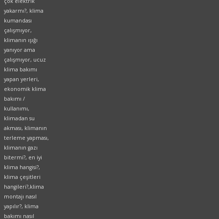
çok elektrik
yakarmı?, klima
kumandası
çalışmıyor,
klimanın ışığı
yanıyor ama
çalışmıyor, ucuz
klima bakımı
yapan yerleri,
ekonomik klima
bakımı /
kullanımı,
klimadan su
akması, klimanın
terleme yapması,
klimanın gazı
bitermi?, en iyi
klima hangisi?,
klima çeşitleri
hangileri?,klima
montajı nasıl
yapılır?, klima
bakımı nasıl