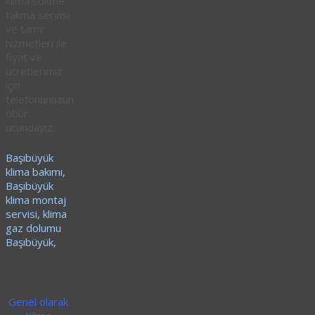
klima sökme
takma servisi
ve tamir
hizmetleri ile
fiyat ve
ücretlerimiz
için
telefonunuzun
öbür
ucundayız.
Başıbüyük
klima bakımı,
Başıbüyük
klima montaj
servisi, klima
gaz dolumu
Başıbüyük,
Genel olarak