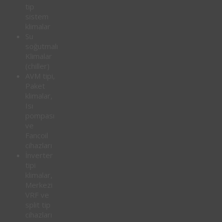
tip
sistem
klimalar
Su
soğutmalı
Klimalar
(chiller)
AVM tipi,
Paket
klimalar,
Isı
pompası
ve
Fancoil
cihazları
İnverter
tipi
klimalar,
Merkezi
VRF ve
split tip
cihazları