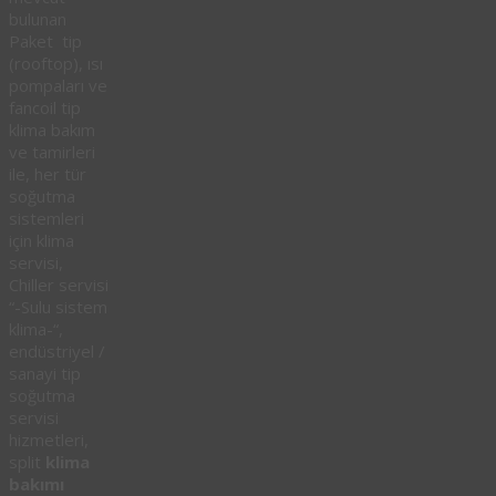
bulunan
Paket tip
(rooftop), ısı
pompaları ve
fancoil tip
klima bakım
ve tamirleri
ile, her tür
soğutma
sistemleri
için klima
servisi,
Chiller servisi
“-Sulu sistem
klima-“,
endüstriyel /
sanayi tip
soğutma
servisi
hizmetleri,
split
klima
bakımı