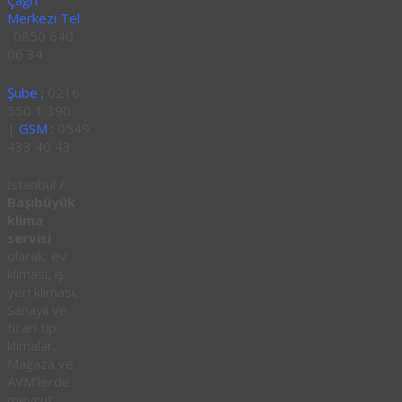
Çağrı
Merkezi Tel
: 0850 640
06 34
Şube ;
0216
550 1 390
|
GSM :
0549
433 40 43
İstanbul /
Başıbüyük
klima
servisi
olarak, ev
kliması, iş
yeri kliması,
Sanayii ve
ticari tip
klimalar,
Mağaza ve
AVM’lerde
mevcut