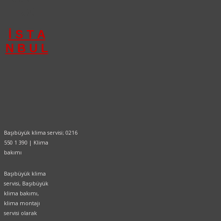
390
İ S T A
N B U L
Başıbüyük klima servisi; 0216
550 1 390 | Klima
bakımı
Başıbüyük klima
servisi, Başıbüyük
klima bakımı,
klima montajı
servisi olarak