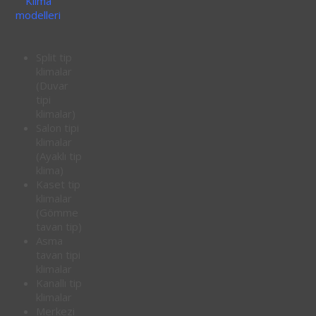
Klima
modelleri
Split tip
klimalar
(Duvar
tipi
klimalar)
Salon tipi
klimalar
(Ayaklı tip
klima)
Kaset tip
klimalar
(Gömme
tavan tip)
Asma
tavan tipi
klimalar
Kanallı tip
klimalar
Merkezi