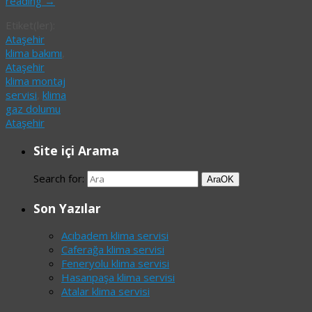
reading
→
Etiket(ler):
Ataşehir
klima bakımı
,
Ataşehir
klima montaj
servisi
,
klima
gaz dolumu
Ataşehir
Site içi Arama
Search for:
Ara
OK
Son Yazılar
Acıbadem klima servisi
Caferağa klima servisi
Feneryolu klima servisi
Hasanpaşa klima servisi
Atalar klima servisi