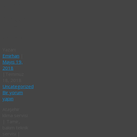
bakımı
Ataşehir
klima
servisi
Yazarı:
Emirhan
|
Mayıs 19,
2018
|
Temmuz
18, 2018
Uncategorized
Bir yorum
yapın
Ataşehir
klima servisi
| Tamir,
bakım teknik
servisi |