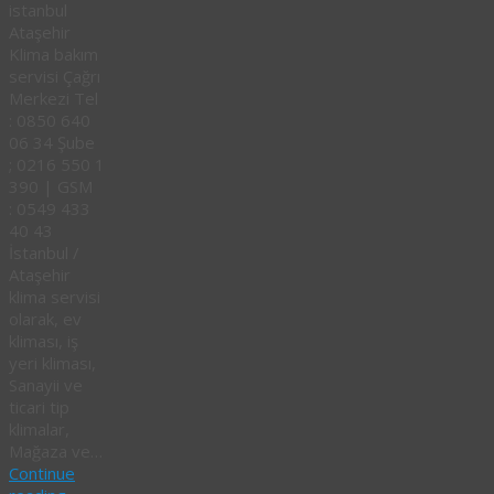
istanbul
Ataşehir
Klima bakım
servisi Çağrı
Merkezi Tel
: 0850 640
06 34 Şube
; 0216 550 1
390 | GSM
: 0549 433
40 43
İstanbul /
Ataşehir
klima servisi
olarak, ev
kliması, iş
yeri kliması,
Sanayii ve
ticari tip
klimalar,
Mağaza ve…
Continue