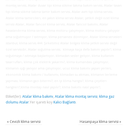
montaj servisi, Atalar duvar tipi klima sökme takma bakım servisi, Atalar tavan
tipi klima sökme takma tamir bakım servisi, Atalar avm tipi klima servisi,
Atalar klima tamircileri, en yakın klima servisi Atalar, yetkili değil özel klima
servisi Atalar, Atalar fancoil klima servisi, Atalar fancoil bakımı, Atalar
havalandırma klima servisi, klima motoru çalışmıyor, klima motoru çalışıyor
ama soğutmuyor / ısıtmıyor, klima pervanesi dönmiyor, Atalar klima servisleri
istanbul, klima servis 444. Şirketimiz Atalar bölgesi klima yetkili servisi değil
özel servisidir, Atalar soğutma servisi, klimaya kaça defa bakım yapılır?, klima
soğutmaya / ısıtmaya başlamıyor, klimadan sesler geliyor, klima kullanım
tasarrufları, klima çok elektrik yakarmı?, klima kumandası çalışmıyor,
klimanın ışığı yanıyor ama çalışmıyor, ucuz klima bakımı yapan yerleri,
ekonomik klima bakımı / kullanımı, klimadan su akması, klimanın terleme
yapması, klimanın gazı bitermi?, en iyi klima hangisi?, klima çeşitleri
hangileri?,klima montajı nasıl yapılır?, klima bakımı nasıl yapılır?,
Etiket(ler):
Atalar klima bakımı
,
Atalar klima montaj servisi
,
klima gaz
dolumu Atalar
.
Yer işareti koy
Kalıcı Bağlantı
.
«
Cevizli klima servisi
Hasanpaşa klima servisi
»