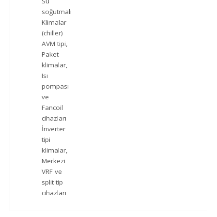
Su
soğutmalı
Klimalar
(chiller)
AVM tipi,
Paket
klimalar,
Isı
pompası
ve
Fancoil
cihazları
İnverter
tipi
klimalar,
Merkezi
VRF ve
split tip
cihazları