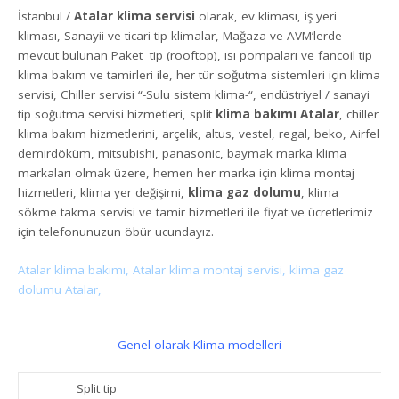
İstanbul /
Atalar klima servisi
olarak, ev kliması, iş yeri
kliması, Sanayii ve ticari tip klimalar, Mağaza ve AVM’lerde
mevcut bulunan Paket tip (rooftop), ısı pompaları ve fancoil tip
klima bakım ve tamirleri ile, her tür soğutma sistemleri için klima
servisi, Chiller servisi “-Sulu sistem klima-“, endüstriyel / sanayi
tip soğutma servisi hizmetleri, split
klima bakımı Atalar
, chiller
klima bakım hizmetlerini, arçelik, altus, vestel, regal, beko, Airfel
demirdöküm, mitsubishi, panasonic, baymak marka klima
markaları olmak üzere, hemen her marka için klima montaj
hizmetleri, klima yer değişimi,
klima gaz dolumu
, klima
sökme takma servisi ve tamir hizmetleri ile fiyat ve ücretlerimiz
için telefonunuzun öbür ucundayız.
Atalar klima bakımı, Atalar klima montaj servisi, klima gaz
dolumu Atalar,
Genel olarak Klima modelleri
Split tip