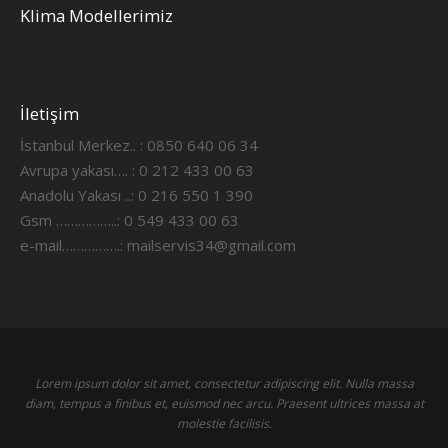
Klima Modellerimiz
İletişim
İstanbul Merkez.. : 0850 640 06 34
Avrupa yakası…. : 0 212 433 00 63
Anadolu Yakası ..: 0 216 550 1 390
Gsm ……………..: 0 549 433 00 63
e-mail…………….:
mailservis34@gmail.com
Lorem ipsum dolor sit amet, consectetur adipiscing elit. Nulla massa
diam, tempus a finibus et, euismod nec arcu. Praesent ultrices massa at
molestie facilisis.