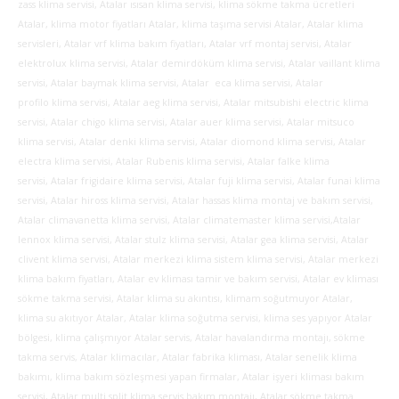
zass klima servisi, Atalar ısısan klima servisi, klima sökme takma ücretleri
Atalar, klima motor fiyatları Atalar, klima taşıma servisi Atalar, Atalar klima
servisleri, Atalar vrf klima bakım fiyatları, Atalar vrf montaj servisi, Atalar
elektrolux klima servisi, Atalar demirdöküm klima servisi, Atalar vaillant klima
servisi, Atalar baymak klima servisi, Atalar eca klima servisi, Atalar
profilo klima servisi, Atalar aeg klima servisi, Atalar mitsubishi electric klima
servisi, Atalar chigo klima servisi, Atalar auer klima servisi, Atalar mitsuco
klima servisi, Atalar denki klima servisi, Atalar diomond klima servisi, Atalar
electra klima servisi, Atalar Rubenis klima servisi, Atalar falke klima
servisi, Atalar frigidaire klima servisi, Atalar fuji klima servisi, Atalar funai klima
servisi,
Atalar hiross klima servisi, Atalar hassas klima montaj ve bakım servisi,
Atalar climavanetta klima servisi, Atalar climatemaster klima servisi,Atalar
lennox klima servisi, Atalar stulz klima servisi, Atalar gea klima servisi, Atalar
clivent klima servisi, Atalar merkezi klima sistem klima servisi, Atalar merkezi
klima bakım fiyatları, Atalar ev kliması tamir ve bakım servisi, Atalar ev kliması
sökme takma servisi, Atalar klima su akıntısı, klimam soğutmuyor Atalar,
klima su akıtıyor Atalar, Atalar klima soğutma servisi, klima ses yapıyor Atalar
bölgesi, klima çalışmıyor Atalar servis, Atalar havalandırma montajı, sökme
takma servis, Atalar klimacılar, Atalar fabrika kliması, Atalar senelik klima
bakımı, klima bakım sözleşmesi yapan firmalar, Atalar işyeri kliması bakım
servisi, Atalar multi split klima servis bakım montajı, Atalar sökme takma