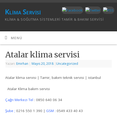
Klima Servisi
KLIMA & SOĞUTMA SISTEMLERI TAMIR & BAKIM SERVISI
MENÜ
Atalar klima servisi
Yazarı:
Emirhan
|
Mayıs 20, 2018
|
Uncategorized
Atalar klima servisi | Tamir, bakım teknik servisi | istanbul
Atalar Klima bakım servisi
Çağrı Merkezi Tel
: 0850 640 06 34
Şube ;
0216 550 1 390 |
GSM :
0549 433 40 43