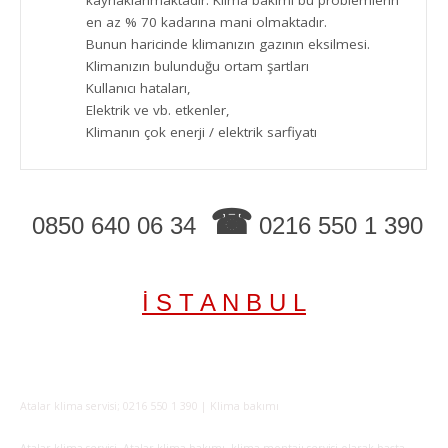
kaynaklanmaktadır. Klima bakımı bu problemlerin
en az % 70 kadarına mani olmaktadır.
Bunun haricinde klimanızın gazının eksilmesi.
Klimanızın bulunduğu ortam şartları
Kullanıcı hataları,
Elektrik ve vb. etkenler,
Klimanın çok enerji / elektrik sarfiyatı
☎
0850 640 06 34
0216 550 1 390
İ S T A N B U L
Atalar klima servisi; 0216 550 1 390 | Klima bakımı