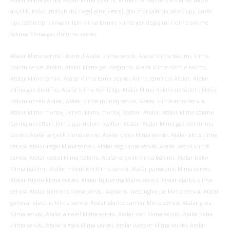
Atalar klima servisi, Atalar klima bakımı, klima montajı servisi olarak başta
arçelik, beko, mitsubishi, regal,altus vestel, gibi markalarda salon tipi, duvar
tipi, tavan tipi klimalar için klima tamiri, klima yer değişimi / klima sökme
takma, klima gaz dolumu servisi.
Atalar klima servisi, istanbul Atalar klima servisi, Atalar klima bakımı, klima
bakım servisi Atalar, Atalar klima yer değişimi, Atalar klima sökme takma,
Atalar klima tamiri, Atalar klima tamir servisi, klima tamircisi Atalar, Atalar
klima gaz dolumu, Atalar klima temizliği, Atalar klima bakım ücretleri, klima
bakım ücreti Atalar, Atalar klima montaj servisi, Atalar klima arıza servisi,
Atalar klima montaj ücreti, klima montaj fiyatları Atalar, Atalar klima sökme
takma ücretleri, klima gaz dolum fiyatları Atalar, Atalar klima gaz doldurma
ücreti, Atalar arçelik klima servisi, Atalar beko klima servisi, Atalar altus klima
servisi, Atalar regal klima servisi, Atalar seg klima servisi, Atalar vestel klima
servisi, Atalar vestel klima bakımı, Atalar arçelik klima bakımı, Atalar beko
klima bakımı, Atalar mitsubishi klima servisi, Atalar panasonic klima servisi,
Atalar fujitsu klima servisi, Atalar fujiterma klima servisi, Atalar alarko klima
servisi, Atalar siemens klima servisi, Atalar w. westinghouse klima servisi, Atalar
general electric klima servisi, Atalar alarko carrier klima servisi, Atalar gree
klima servisi, Atalar airwell klima servisi, Atalar zen klima servisi, Atalar teba
klima servisi, Atalar alaska klima servisi, Atalar wesper klima servisi, Atalar