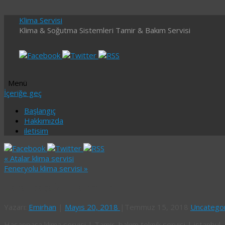
Klima Servisi
Klima & Soğutma Sistemleri Tamir & Bakım Servisi
Menü
İçeriğe geç
Başlangıç
Hakkımızda
iletisim
«
Atalar klima servisi
Feneryolu klima servisi
»
Hasanpaşa klima servisi
Yazarı:
Emirhan
|
Mayıs 20, 2018
|
Temmuz 15, 2018
Uncatego
Hasanpaşa klima servisi | Tamir, bakım teknik servisi | istanbul