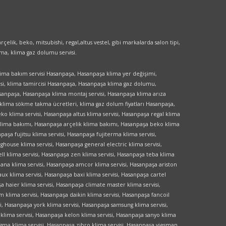
elik, beko, mitsubishi, regal,altus vestel, gibi markalarda salon tipi,
kma, klima gaz dolumu servisi.
klima bakım servisi Hasanpaşa, Hasanpaşa klima yer değişimi,
si, klima tamircisi Hasanpaşa, Hasanpaşa klima gaz dolumu,
sanpaşa, Hasanpaşa klima montaj servisi, Hasanpaşa klima arıza
 klima sökme takma ücretleri, klima gaz dolum fiyatları Hasanpaşa,
o klima servisi, Hasanpaşa altus klima servisi, Hasanpaşa regal klima
el klima bakımı, Hasanpaşa arçelik klima bakımı, Hasanpaşa beko klima
aşa fujitsu klima servisi, Hasanpaşa fujiterma klima servisi,
ghouse klima servisi, Hasanpaşa general electric klima servisi,
ll klima servisi, Hasanpaşa zen klima servisi, Hasanpaşa teba klima
mana klima servisi, Hasanpaşa amcor klima servisi, Hasanpaşa ariston
aux klima servisi, Hasanpaşa baxi klima servisi, Hasanpaşa cartel
şa haier klima servisi, Hasanpaşa climate master klima servisi,
m klima servisi, Hasanpaşa daikin klima servisi, Hasanpaşa fancoil
, Hasanpaşa york klima servisi, Hasanpaşa samsung klima servisi,
lima servisi, Hasanpaşa kelon klima servisi, Hasanpaşa sanyo klima
sigma klima servisi, Hasanpaşa zibro klima servisi, Hasanpaşa viesman