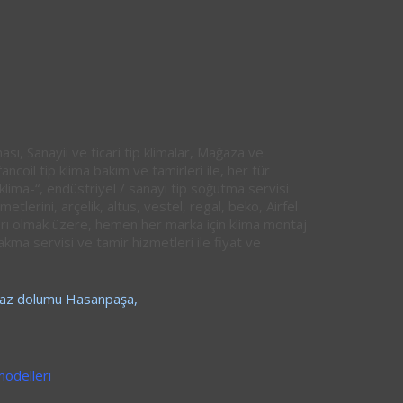
ması, Sanayii ve ticari tip klimalar, Mağaza ve
coil tip klima bakım ve tamirleri ile, her tür
 klima-“, endüstriyel / sanayi tip soğutma servisi
zmetlerini, arçelik, altus, vestel, regal, beko, Airfel
rı olmak üzere, hemen her marka için klima montaj
akma servisi ve tamir hizmetleri ile fiyat ve
 gaz dolumu Hasanpaşa,
modelleri