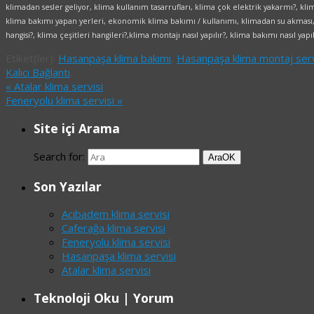
klimadan sesler geliyor, klima kullanım tasarrufları, klima çok elektrik yakarmı?, kl
klima bakımı yapan yerleri, ekonomik klima bakımı / kullanımı, klimadan su akması,
hangisi?, klima çeşitleri hangileri?,klima montajı nasıl yapılır?, klima bakımı nasıl yapıl
Etiket(ler):
Hasanpaşa klima bakımı
,
Hasanpaşa klima montaj serv
Kalıcı Bağlantı
.
«
Atalar klima servisi
Feneryolu klima servisi
»
Site içi Arama
Search for:
Ara
OK
Son Yazılar
Acıbadem klima servisi
Caferağa klima servisi
Feneryolu klima servisi
Hasanpaşa klima servisi
Atalar klima servisi
Teknoloji Oku | Yorum