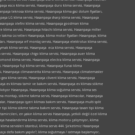
npaşa esco klima servisi, Hasanpaşa duro klima servisi, Hasanpaşa
sanpaşa teknosa klima servisi, Hasanpaşa klima gaz dolum fiyatları,
paşa LG klima servisi, Hasanpaşa sharp klima servisi, Hasanpaşa
 Hasanpaşa olefini klima servisi, Hasanpaşa goodman klima
fe klima servisi, Hasanpaşa hitachi klima servisi, Hasanpaşa miller
kme takma ücretleri Hasanpaşa, klima motor fiyatları Hasanpaşa, klima
arı, Hasanpaşa vrf montaj servisi, Hasanpaşa elektrolux klima servisi,
ymak klima servisi, Hasanpaşa eca klima servisi, Hasanpaşa
a servisi, Hasanpaşa chigo klima servisi, Hasanpaşa auer klima
iomond klima servisi, Hasanpaşa electra klima servisi, Hasanpaşa
i, Hasanpaşa fuji klima servisi, Hasanpaşa funai klima
si, Hasanpaşa climavanetta klima servisi, Hasanpaşa climatemaster
 gea klima servisi, Hasanpaşa clivent klima servisi, Hasanpaşa
aşa ev kliması tamir ve bakım servisi, Hasanpaşa ev kliması sökme
kıtıyor Hasanpaşa, Hasanpaşa klima soğutma servisi, klima ses
rma montajı, sökme takma servis, Hasanpaşa klimacılar, Hasanpaşa
ar, Hasanpaşa işyeri kliması bakım servisi, Hasanpaşa multi split
 tipi klima sökme takma bakım servisi, Hasanpaşa tavan tipi klima
mircileri, en yakın klima servisi Hasanpaşa, yetkili değil özel klima
paşa havalandırma klima servisi, klima motoru çalışmıyor, klima
ima servisleri istanbul, klima servis 444. Şirketimiz Hasanpaşa
a kaça defa bakım yapılır?, klima soğutmaya / ısıtmaya başlamıyor,