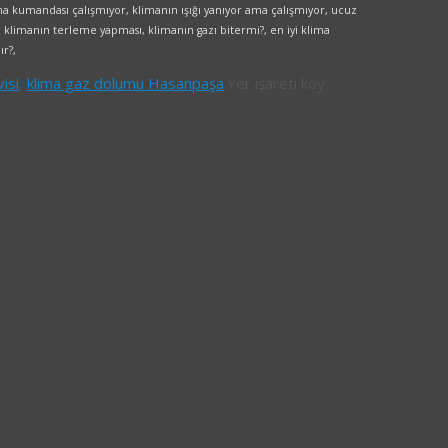
ima kumandası çalışmıyor, klimanın ışığı yanıyor ama çalışmıyor, ucuz
 klimanın terleme yapması, klimanın gazı bitermi?, en iyi klima
ır?,
isi
,
klima gaz dolumu Hasanpaşa
.
Yer işareti koy