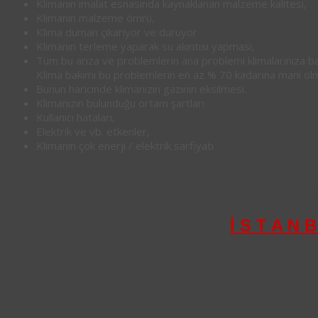
Klimanın imalat esnasında kaynaklanan malzeme kalitesi,
Klimanın malzeme ömrü,
Klima duman çıkarıyor ve duruyor
Klimanın terleme yaparak su akıntısı yapması,
Tüm bu arıza ve problemlerin ana problemi klimalarınıza 
Klima bakımı bu problemlerin en az % 70 kadarına mani olm
Bunun haricinde klimanızın gazının eksilmesi.
Klimanızın bulunduğu ortam şartları
Kullanıcı hataları,
Elektrik ve vb. etkenler,
Klimanın çok enerji / elektrik sarfiyatı
0850 640 06 34
0
☎
İ S T A N B