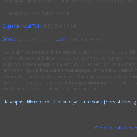
Hasanpaşa Klima bakım servisi
Çağrı Merkezi Tel
: 0850 640 06 34
Şube ;
0216 550 1 390 |
GSM :
0549 433 40 43
İstanbul /
Hasanpaşa klima servisi
olarak, ev kliması, iş yeri kli
AVM’lerde mevcut bulunan Paket tip (rooftop), ısı pompaları ve fan
soğutma sistemleri için klima servisi, Chiller servisi “-Sulu sistem
hizmetleri, split
klima bakımı Hasanpaşa
, chiller klima bakım hi
demirdöküm, mitsubishi, panasonic, baymak marka klima markala
hizmetleri, klima yer değişimi,
klima gaz dolumu
, klima sökme t
ücretlerimiz için telefonunuzun öbür ucundayız.
Hasanpaşa klima bakımı, Hasanpaşa klima montaj servisi, klima
Genel olarak Klima 