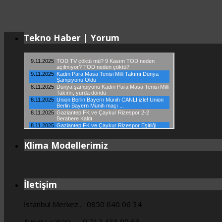
Tekno Haber | Yorum
Klima Modellerimiz
İletişim
İstanbul Merkez.. : 0850 640 06 34
Avrupa yakası…. : 0 212 433 00 63