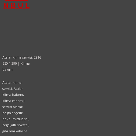
N B U L
Atalar klima servisi; 0216
550 1 390 | Klima
bakımı
Atalar klima
servisi, Atalar
klima bakımı,
klima montajı
servisi olarak
başta arçelik,
beko, mitsubishi,
regal,altus vestel,
gibi markalarda