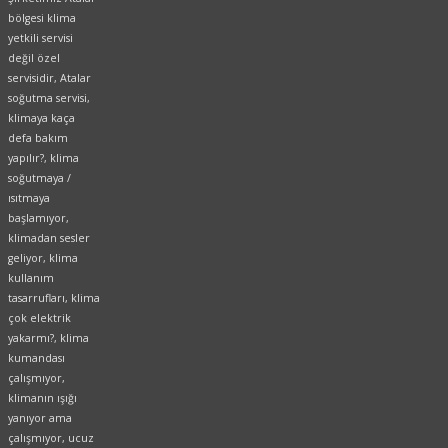
bölgesi klima
yetkili servisi
değil özel
servisidir, Atalar
soğutma servisi,
klimaya kaça
defa bakım
yapılır?, klima
soğutmaya /
ısıtmaya
başlamıyor,
klimadan sesler
geliyor, klima
kullanım
tasarrufları, klima
çok elektrik
yakarmı?, klima
kumandası
çalışmıyor,
klimanın ışığı
yanıyor ama
çalışmıyor, ucuz