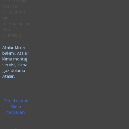
hizmetleri ile
fiyat ve
ücretlerimiz
için
telefonunuzun
öbür
ucundayız.
Atalar klima
bakımı, Atalar
klima montaj
servisi, klima
gaz dolumu
Atalar,
Genel olarak
Klima
modelleri