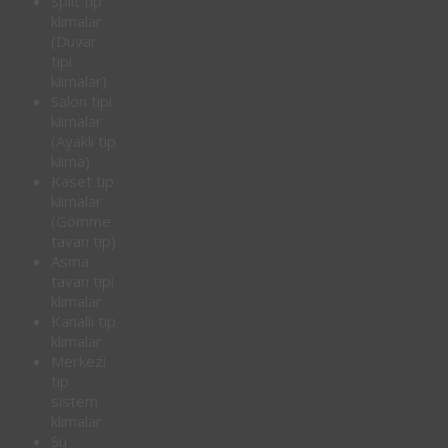
Split tip
klimalar
(Duvar
tipi
klimalar)
Salon tipi
klimalar
(Ayaklı tip
klima)
Kaset tip
klimalar
(Gömme
tavan tip)
Asma
tavan tipi
klimalar
Kanallı tip
klimalar
Merkezi
tip
sistem
klimalar
Su