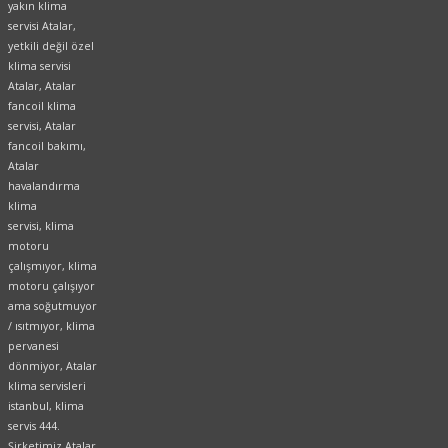
yakın klima
servisi Atalar,
yetkili değil özel
klima servisi
Atalar, Atalar
fancoil klima
servisi, Atalar
fancoil bakımı,
Atalar
havalandırma
klima
servisi, klima
motoru
çalışmıyor, klima
motoru çalışıyor
ama soğutmuyor
/ ısıtmıyor, klima
pervanesi
dönmiyor, Atalar
klima servisleri
istanbul, klima
servis 444.
Şirketimiz Atalar