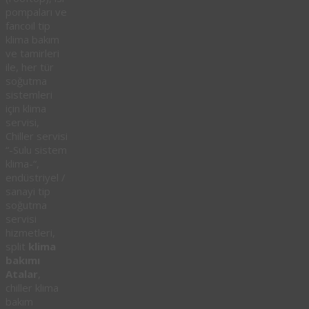
pompaları ve
fancoil tip
klima bakım
ve tamirleri
ile, her tür
soğutma
sistemleri
için klima
servisi,
Chiller servisi
“-Sulu sistem
klima-“,
endüstriyel /
sanayi tip
soğutma
servisi
hizmetleri,
split
klima
bakımı
Atalar
,
chiller klima
bakım