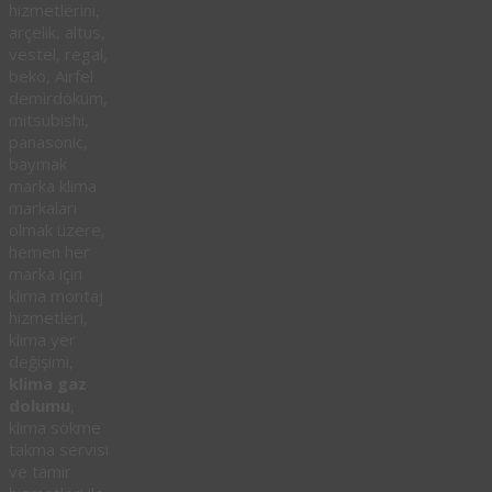
hizmetlerini,
arçelik, altus,
vestel, regal,
beko, Airfel
demirdöküm,
mitsubishi,
panasonic,
baymak
marka klima
markaları
olmak üzere,
hemen her
marka için
klima montaj
hizmetleri,
klima yer
değişimi,
klima gaz
dolumu
,
klima sökme
takma servisi
ve tamir