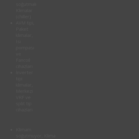
soğutmalı
Klimalar
(chiller)
AVM tipi,
Paket
klimalar,
Isı
pompası
ve
Fancoil
cihazları
İnverter
tipi
klimalar,
Merkezi
VRF ve
split tip
cihazları
Klimam
soğutmuyor, Klima