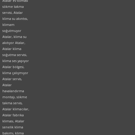
Atalar ev kliması
sökme takma
servisi, Atalar
klima su akıntısı,
klimam
soğutmuyor
Atalar, klima su
akıtıyor Atalar,
Atalar klima
soğutma servisi,
klima ses yapıyor
Atalar bölgesi,
klima çalışmıyor
Atalar servis,
Atalar
havalandırma
montajı, sökme
takma servis,
Atalar klimacılar,
Atalar fabrika
kliması, Atalar
senelik klima
bakımı, klima