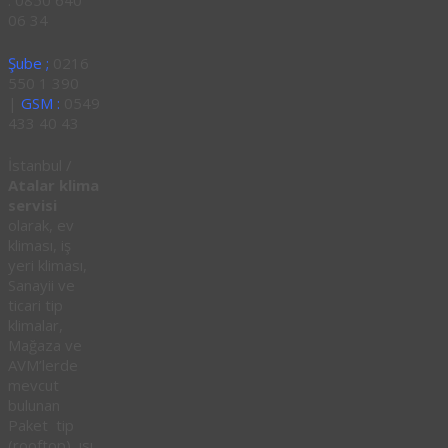
: 0850 640
06 34
Şube ;
0216
550 1 390
|
GSM :
0549
433 40 43
İstanbul /
Atalar klima
servisi
olarak, ev
kliması, iş
yeri kliması,
Sanayii ve
ticari tip
klimalar,
Mağaza ve
AVM’lerde
mevcut
bulunan
Paket tip
(rooftop), ısı