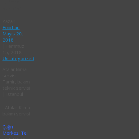
klima
servisi
Yazarı:
Emirhan
|
Mayıs 20,
2018
|
Temmuz
15, 2018
Uncategorized
Atalar klima
servisi |
Tamir, bakım
teknik servisi
| istanbul
Atalar Klima
bakım servisi
Çağrı
Merkezi Tel