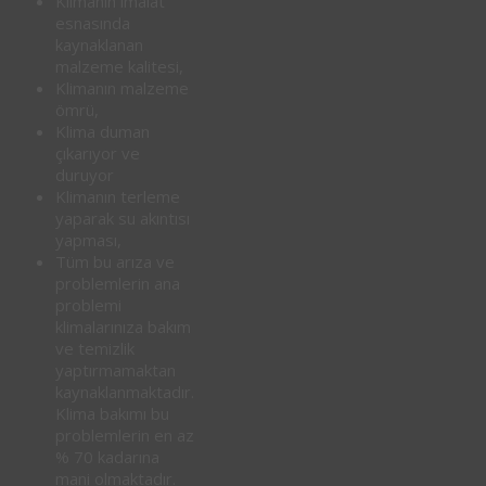
Klimanın imalat
esnasında
kaynaklanan
malzeme kalitesi,
Klimanın malzeme
ömrü,
Klima duman
çıkarıyor ve
duruyor
Klimanın terleme
yaparak su akıntısı
yapması,
Tüm bu arıza ve
problemlerin ana
problemi
klimalarınıza bakım
ve temizlik
yaptırmamaktan
kaynaklanmaktadır.
Klima bakımı bu
problemlerin en az
% 70 kadarına
mani olmaktadır.