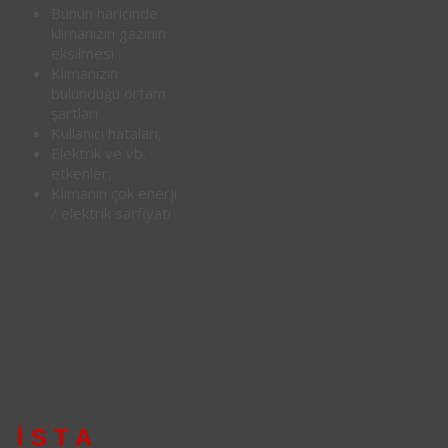
Bunun haricinde
klimanızın gazının
eksilmesi.
Klimanızın
bulunduğu ortam
şartları
Kullanıcı hataları,
Elektrik ve vb.
etkenler,
Klimanın çok enerji
/ elektrik sarfiyatı
0850
640 06
34
0216
☎
550 1
390
İ S T A