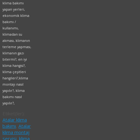
klima bakımı
yapan yerleri,
ekonomik klima
bakımı /
kullanımı,
klimadan su
akması, klimanın
terleme yapması,
klimanın gazı
bitermi?, en iyi
klima hangisi?,
klima çeşitleri
hangileri?,klima
montajı nasıl
yapılır?, klima
bakımı nasıl
yapılır?,
Etiket(ler):
Atalar klima
bakımı
,
Atalar
klima montaj
servisi
,
klima