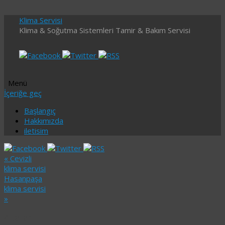
Klima Servisi
Klima & Soğutma Sistemleri Tamir & Bakım Servisi
Menü
İçeriğe geç
Başlangıç
Hakkımızda
iletisim
«
Cevizli
klima servisi
Hasanpaşa
klima servisi
»
Atalar