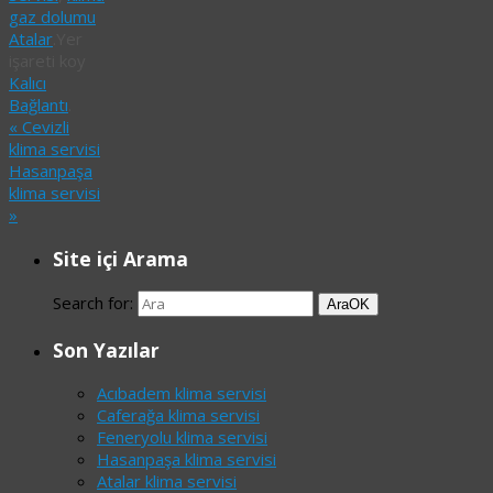
gaz dolumu
Atalar
.
Yer
işareti koy
Kalıcı
Bağlantı
.
«
Cevizli
klima servisi
Hasanpaşa
klima servisi
»
Site içi Arama
Search for:
Ara
OK
Son Yazılar
Acıbadem klima servisi
Caferağa klima servisi
Feneryolu klima servisi
Hasanpaşa klima servisi
Atalar klima servisi