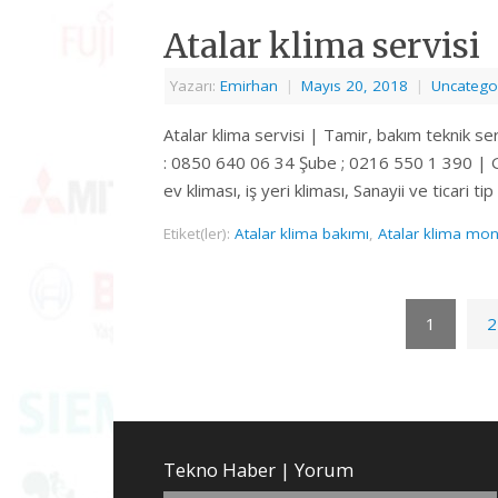
Atalar klima servisi
Yazarı:
Emirhan
|
Mayıs 20, 2018
|
Uncatego
Atalar klima servisi | Tamir, bakım teknik se
: 0850 640 06 34 Şube ; 0216 550 1 390 | GS
ev kliması, iş yeri kliması, Sanayii ve ticari 
Etiket(ler):
Atalar klima bakımı
,
Atalar klima mont
1
2
Tekno Haber | Yorum