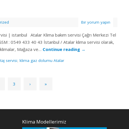
rized
Bir yorum yapın
rvisi | istanbul Atalar Klima bakım servisi Çağrı Merkezi Tel
M : 0549 433 40 43 İstanbul / Atalar klima servisi olarak,
tip klimalar, Mağaza ve…
Continue reading
→
aj servisi
,
klima gaz dolumu Atalar
3
›
»
Klima Modellerimiz