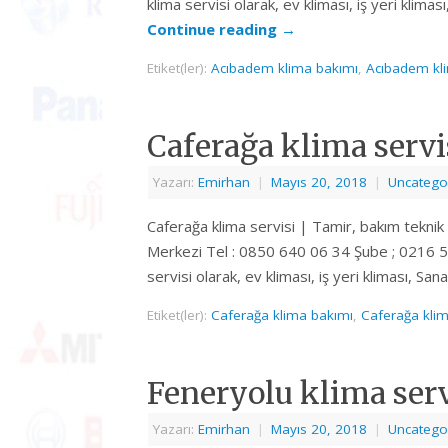
klima servisi olarak, ev kliması, iş yeri klimas
Continue reading
→
Etiket(ler):
Acıbadem klima bakımı
,
Acıbadem kli
Caferağa klima servi
Yazarı:
Emirhan
|
Mayıs 20, 2018
|
Uncatego
Caferağa klima servisi | Tamir, bakım teknik
Merkezi Tel : 0850 640 06 34 Şube ; 0216 5
servisi olarak, ev kliması, iş yeri kliması, Sa
Etiket(ler):
Caferağa klima bakımı
,
Caferağa klim
Feneryolu klima serv
Yazarı:
Emirhan
|
Mayıs 20, 2018
|
Uncatego