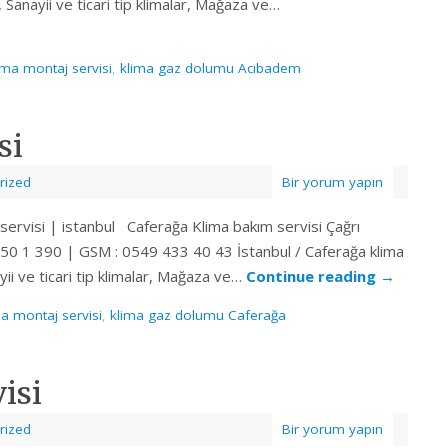
ı, Sanayii ve ticari tip klimalar, Mağaza ve…
ma montaj servisi
,
klima gaz dolumu Acıbadem
si
rized
Bir yorum yapın
 servisi | istanbul Caferağa Klima bakım servisi Çağrı
50 1 390 | GSM : 0549 433 40 43 İstanbul / Caferağa klima
nayii ve ticari tip klimalar, Mağaza ve…
Continue reading
→
a montaj servisi
,
klima gaz dolumu Caferağa
isi
rized
Bir yorum yapın