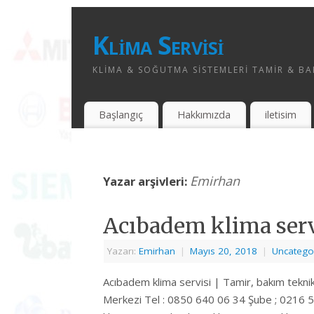
Klima Servisi
KLIMA & SOĞUTMA SISTEMLERI TAMIR & BAK
Başlangıç
Hakkımızda
iletisim
Emirhan
Yazar arşivleri:
Acıbadem klima serv
Yazarı:
Emirhan
|
Mayıs 20, 2018
|
Uncatego
Acıbadem klima servisi | Tamir, bakım tekni
Merkezi Tel : 0850 640 06 34 Şube ; 0216 