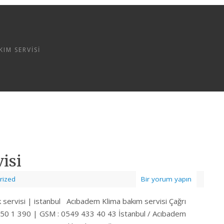
IM SERVISI
isi
rized
Bir yorum yapın
k servisi | istanbul Acıbadem Klima bakım servisi Çağrı
550 1 390 | GSM : 0549 433 40 43 İstanbul / Acıbadem