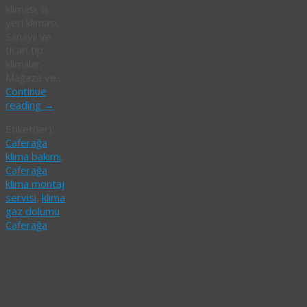
kliması, iş
yeri kliması,
Sanayii ve
ticari tip
klimalar,
Mağaza ve…
Continue
reading
→
Etiket(ler):
Caferağa
klima bakımı
,
Caferağa
klima montaj
servisi
,
klima
gaz dolumu
Caferağa
Feneryolu
klima
servisi