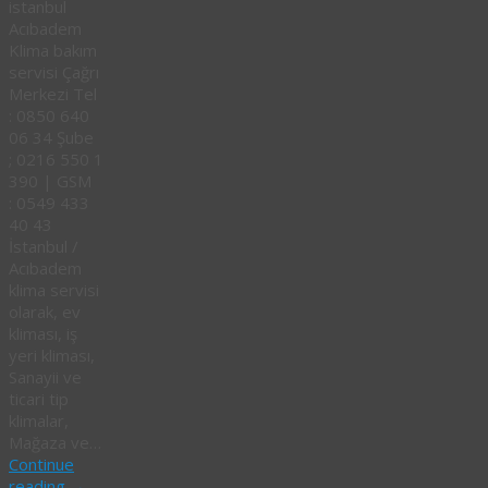
istanbul
Acıbadem
Klima bakım
servisi Çağrı
Merkezi Tel
: 0850 640
06 34 Şube
; 0216 550 1
390 | GSM
: 0549 433
40 43
İstanbul /
Acıbadem
klima servisi
olarak, ev
kliması, iş
yeri kliması,
Sanayii ve
ticari tip
klimalar,
Mağaza ve…
Continue
reading
→