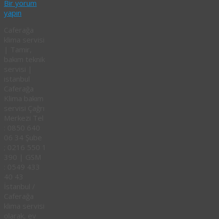
Bir yorum
yapın
Caferağa
klima servisi
| Tamir,
bakım teknik
servisi |
istanbul
Caferağa
Klima bakım
servisi Çağrı
Merkezi Tel
: 0850 640
06 34 Şube
; 0216 550 1
390 | GSM
: 0549 433
40 43
İstanbul /
Caferağa
klima servisi
olarak, ev