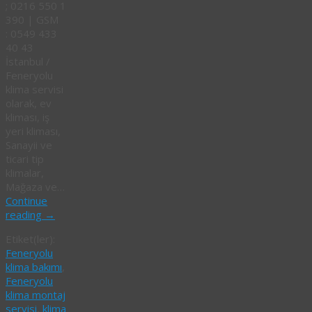
; 0216 550 1
390 | GSM
: 0549 433
40 43
İstanbul /
Feneryolu
klima servisi
olarak, ev
kliması, iş
yeri kliması,
Sanayii ve
ticari tip
klimalar,
Mağaza ve…
Continue
reading
→
Etiket(ler):
Feneryolu
klima bakımı
,
Feneryolu
klima montaj
servisi
,
klima