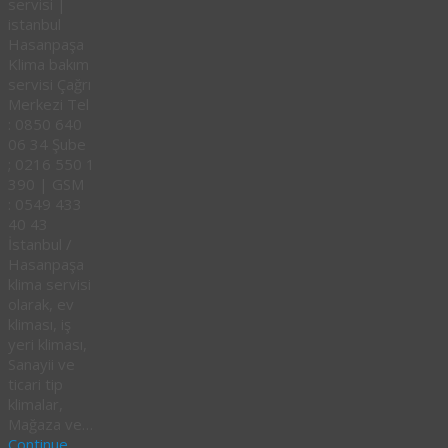
servisi |
istanbul
Hasanpaşa
Klima bakım
servisi Çağrı
Merkezi Tel
: 0850 640
06 34 Şube
; 0216 550 1
390 | GSM
: 0549 433
40 43
İstanbul /
Hasanpaşa
klima servisi
olarak, ev
kliması, iş
yeri kliması,
Sanayii ve
ticari tip
klimalar,
Mağaza ve…
Continue