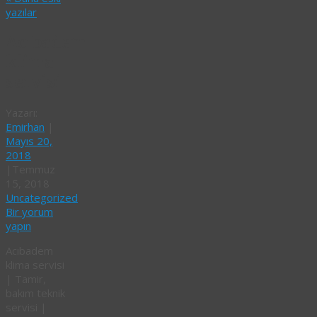
yazılar
Acıbadem
klima
servisi
Yazarı:
Emirhan
|
Mayıs 20,
2018
|
Temmuz
15, 2018
Uncategorized
Bir yorum
yapın
Acıbadem
klima servisi
| Tamir,
bakım teknik
servisi |