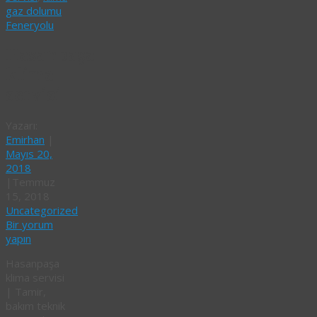
gaz dolumu
Feneryolu
Hasanpaşa
klima
servisi
Yazarı:
Emirhan
|
Mayıs 20,
2018
|
Temmuz
15, 2018
Uncategorized
Bir yorum
yapın
Hasanpaşa
klima servisi
| Tamir,
bakım teknik