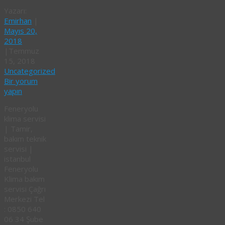
Yazarı:
Emirhan
|
Mayıs 20,
2018
|
Temmuz
15, 2018
Uncategorized
Bir yorum
yapın
Feneryolu
klima servisi
| Tamir,
bakım teknik
servisi |
istanbul
Feneryolu
Klima bakım
servisi Çağrı
Merkezi Tel
: 0850 640
06 34 Şube