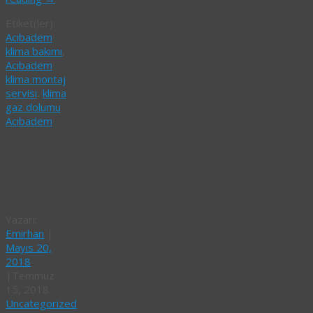
Etiket(ler):
Acıbadem
klima bakımı
,
Acıbadem
klima montaj
servisi
,
klima
gaz dolumu
Acıbadem
Caferağa
klima
servisi
Yazarı:
Emirhan
|
Mayıs 20,
2018
|
Temmuz
15, 2018
Uncategorized