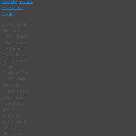
Uncategorized
Bir yorum
yapın
Atalar klima
servisi |
Tamir, bakım
teknik servisi
| istanbul
Atalar Klima
bakım servisi
Çağrı
Merkezi Tel
: 0850 640
06 34 Şube
; 0216 550 1
390 | GSM
: 0549 433
40 43
İstanbul /
Atalar klima
servisi
olarak, ev