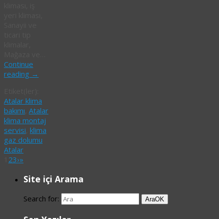
kliması, iş
yeri kliması,
Sanayii ve
ticari tip
klimalar,
Mağaza ve…
Continue
reading
→
Etiket(ler):
Atalar klima
bakımı
,
Atalar
klima montaj
servisi
,
klima
gaz dolumu
Atalar
1
2
3
›
»
Site içi Arama
Search for:
Ara
OK