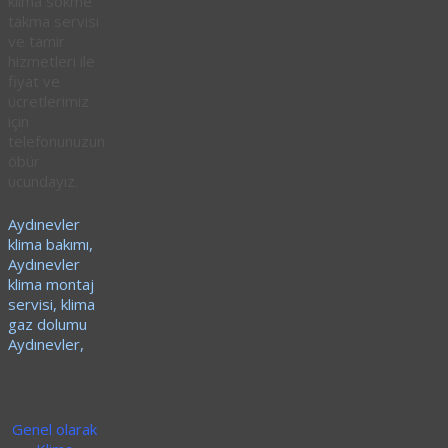
klima sökme
takma servisi
ve tamir
hizmetleri ile
fiyat ve
ücretlerimiz
için
telefonunuzun
öbür
ucundayız.
Aydınevler
klima bakımı,
Aydınevler
klima montaj
servisi, klima
gaz dolumu
Aydınevler,
Genel olarak