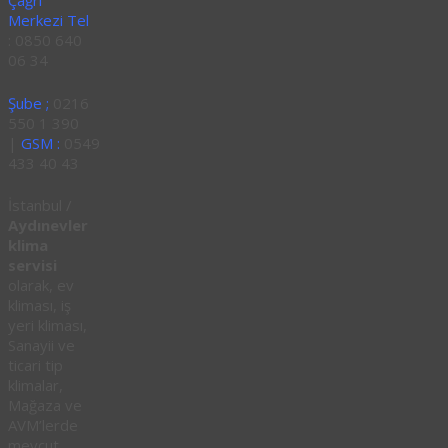
Çağrı
Merkezi Tel
: 0850 640
06 34
Şube ;
0216
550 1 390
|
GSM :
0549
433 40 43
İstanbul /
Aydınevler
klima
servisi
olarak, ev
kliması, iş
yeri kliması,
Sanayii ve
ticari tip
klimalar,
Mağaza ve
AVM’lerde
mevcut