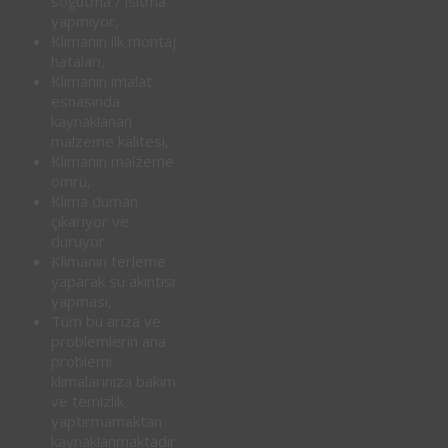
soğutma / ısıtma
yapmıyor,
Klimanın ilk montaj
hataları,
Klimanın imalat
esnasında
kaynaklanan
malzeme kalitesi,
Klimanın malzeme
ömrü,
Klima duman
çıkarıyor ve
duruyor
Klimanın terleme
yaparak su akıntısı
yapması,
Tüm bu arıza ve
problemlerin ana
problemi
klimalarınıza bakım
ve temizlik
yaptırmamaktan
kaynaklanmaktadır.