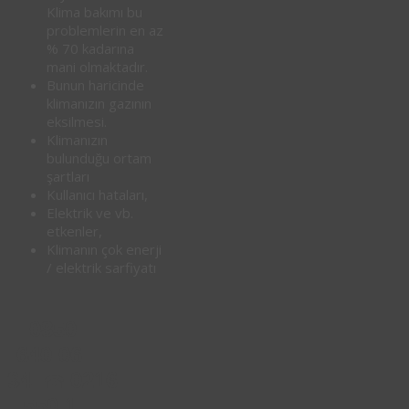
Klima bakımı bu
problemlerin en az
% 70 kadarına
mani olmaktadır.
Bunun haricinde
klimanızın gazının
eksilmesi.
Klimanızın
bulunduğu ortam
şartları
Kullanıcı hataları,
Elektrik ve vb.
etkenler,
Klimanın çok enerji
/ elektrik sarfiyatı
0850
640 06
34
0216
☎
550 1