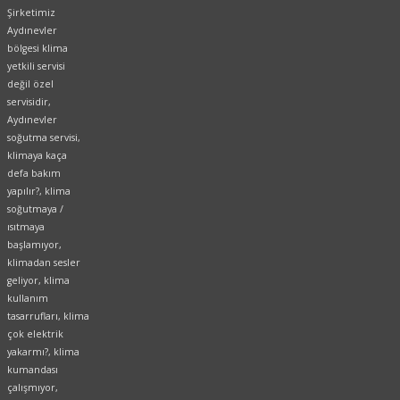
Şirketimiz
Aydınevler
bölgesi klima
yetkili servisi
değil özel
servisidir,
Aydınevler
soğutma servisi,
klimaya kaça
defa bakım
yapılır?, klima
soğutmaya /
ısıtmaya
başlamıyor,
klimadan sesler
geliyor, klima
kullanım
tasarrufları, klima
çok elektrik
yakarmı?, klima
kumandası
çalışmıyor,