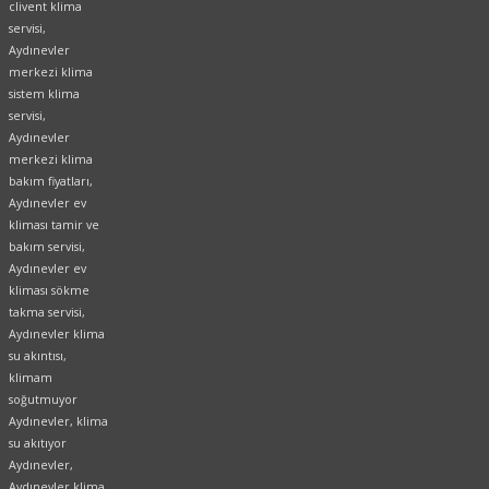
clivent klima
servisi,
Aydınevler
merkezi klima
sistem klima
servisi,
Aydınevler
merkezi klima
bakım fiyatları,
Aydınevler ev
kliması tamir ve
bakım servisi,
Aydınevler ev
kliması sökme
takma servisi,
Aydınevler klima
su akıntısı,
klimam
soğutmuyor
Aydınevler, klima
su akıtıyor
Aydınevler,
Aydınevler klima