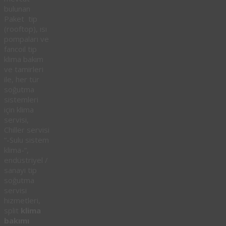
bulunan
Paket tip
(rooftop), ısı
pompaları ve
fancoil tip
klima bakım
ve tamirleri
ile, her tür
soğutma
sistemleri
için klima
servisi,
Chiller servisi
“-Sulu sistem
klima-“,
endüstriyel /
sanayi tip
soğutma
servisi
hizmetleri,
split
klima
bakımı