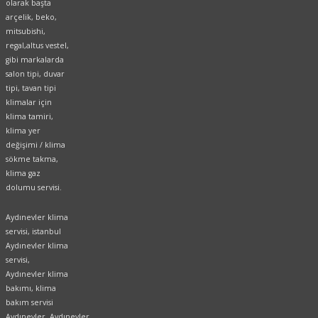
olarak başta
arçelik, beko,
mitsubishi,
regal,altus vestel,
gibi markalarda
salon tipi, duvar
tipi, tavan tipi
klimalar için
klima tamiri,
klima yer
değişimi / klima
sökme takma,
klima gaz
dolumu servisi.
Aydınevler klima
servisi, istanbul
Aydınevler klima
servisi,
Aydınevler klima
bakımı, klima
bakım servisi
Aydınevler, Aydınevler