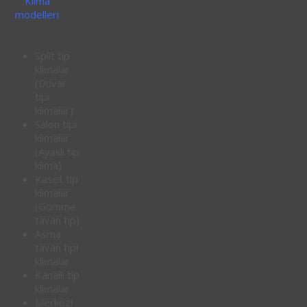
Klima
modelleri
Split tip
klimalar
(Duvar
tipi
klimalar)
Salon tipi
klimalar
(Ayaklı tip
klima)
Kaset tip
klimalar
(Gömme
tavan tip)
Asma
tavan tipi
klimalar
Kanallı tip
klimalar
Merkezi