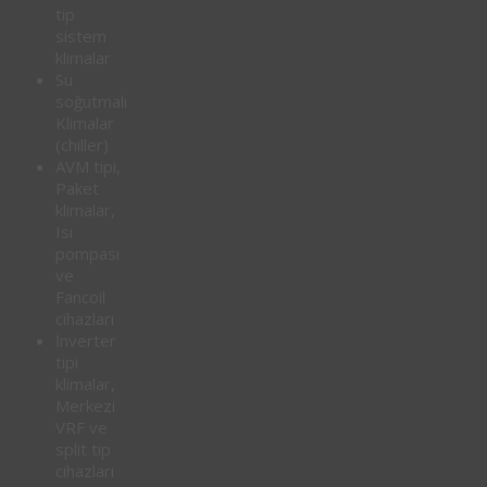
tip
sistem
klimalar
Su
soğutmalı
Klimalar
(chiller)
AVM tipi,
Paket
klimalar,
Isı
pompası
ve
Fancoil
cihazları
İnverter
tipi
klimalar,
Merkezi
VRF ve
split tip
cihazları