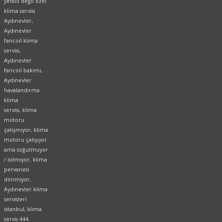
yetkili değil özel
klima servisi
Aydınevler,
Aydınevler
fancoil klima
servisi,
Aydınevler
fancoil bakımı,
Aydınevler
havalandırma
klima
servisi, klima
motoru
çalışmıyor, klima
motoru çalışıyor
ama soğutmuyor
/ ısıtmıyor, klima
pervanesi
dönmiyor,
Aydınevler klima
servisleri
istanbul, klima
servis 444.