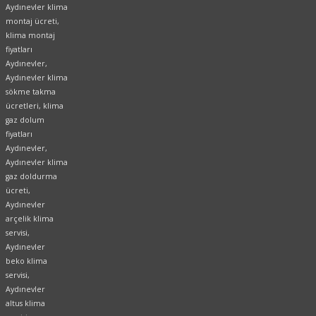
Aydınevler klima
montaj ücreti,
klima montaj
fiyatları
Aydınevler,
Aydınevler klima
sökme takma
ücretleri, klima
gaz dolum
fiyatları
Aydınevler,
Aydınevler klima
gaz doldurma
ücreti,
Aydınevler
arçelik klima
servisi,
Aydınevler
beko klima
servisi,
Aydınevler
altus klima