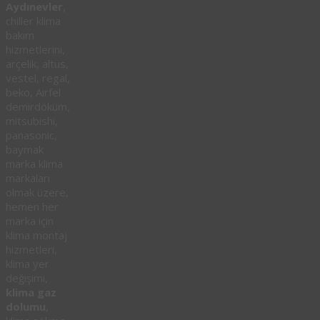
Aydınevler
,
chiller klima
bakım
hizmetlerini,
arçelik, altus,
vestel, regal,
beko, Airfel
demirdöküm,
mitsubishi,
panasonic,
baymak
marka klima
markaları
olmak üzere,
hemen her
marka için
klima montaj
hizmetleri,
klima yer
değişimi,
klima gaz
dolumu
,