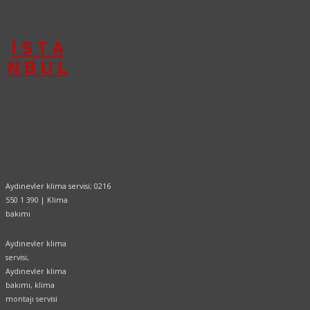
390
İ S T A
N B U L
Aydınevler klima servisi; 0216
550 1 390 | Klima
bakımı
Aydınevler klima
servisi,
Aydınevler klima
bakımı, klima
montajı servisi