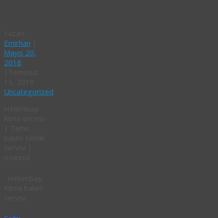
klima
servisi
Yazarı:
Emirhan
|
Mayıs 20,
2018
|
Temmuz
15, 2018
Uncategorized
Hekimbaşı
klima servisi
| Tamir,
bakım teknik
servisi |
istanbul
Hekimbaşı
Klima bakım
servisi