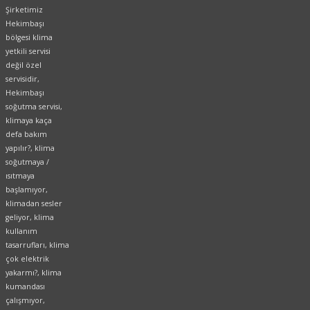
Şirketimiz
Hekimbaşı
bölgesi klima
yetkili servisi
değil özel
servisidir,
Hekimbaşı
soğutma servisi,
klimaya kaça
defa bakım
yapılır?, klima
soğutmaya /
ısıtmaya
başlamıyor,
klimadan sesler
geliyor, klima
kullanım
tasarrufları, klima
çok elektrik
yakarmı?, klima
kumandası
çalışmıyor,