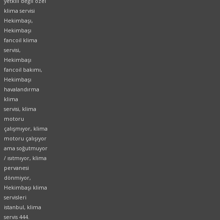
yetkili değil özel
klima servisi
Hekimbaşı,
Hekimbaşı
fancoil klima
servisi,
Hekimbaşı
fancoil bakımı,
Hekimbaşı
havalandırma
klima
servisi, klima
motoru
çalışmıyor, klima
motoru çalışıyor
ama soğutmuyor
/ ısıtmıyor, klima
pervanesi
dönmiyor,
Hekimbaşı klima
servisleri
istanbul, klima
servis 444.