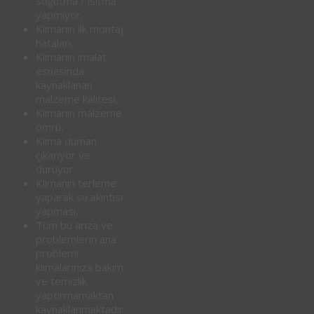
soğutma / ısıtma
yapmıyor,
Klimanın ilk montaj
hataları,
Klimanın imalat
esnasında
kaynaklanan
malzeme kalitesi,
Klimanın malzeme
ömrü,
Klima duman
çıkarıyor ve
duruyor
Klimanın terleme
yaparak su akıntısı
yapması,
Tüm bu arıza ve
problemlerin ana
problemi
klimalarınıza bakım
ve temizlik
yaptırmamaktan
kaynaklanmaktadır.