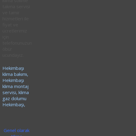
klima sökme
takma servisi
ve tamir
hizmetleri ile
fiyat ve
ücretlerimiz
için
telefonunuzun
öbür
ucundayız.
Hekimbaşı
klima bakımı,
Hekimbaşı
klima montaj
servisi, klima
gaz dolumu
Hekimbaşı,
Genel olarak