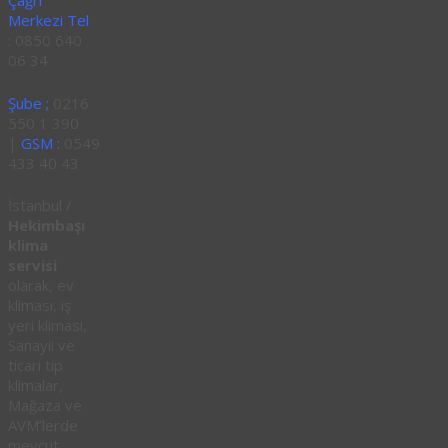
Çağrı
Merkezi Tel
: 0850 640
06 34
Şube ;
0216
550 1 390
|
GSM :
0549
433 40 43
İstanbul /
Hekimbaşı
klima
servisi
olarak, ev
kliması, iş
yeri kliması,
Sanayii ve
ticari tip
klimalar,
Mağaza ve
AVM’lerde
mevcut