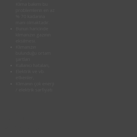
Klima bakımı bu
problemlerin en az
% 70 kadarına
mani olmaktadır.
Bunun haricinde
klimanızın gazının
eksilmesi.
Klimanızın
bulunduğu ortam
şartları
Kullanıcı hataları,
Elektrik ve vb.
etkenler,
Klimanın çok enerji
/ elektrik sarfiyatı
0850
640 06
34
0216
☎
550 1