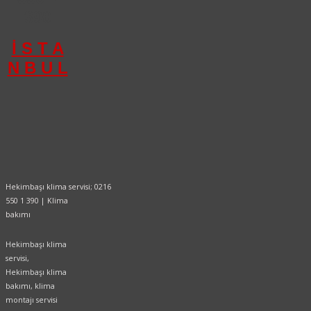
390
İ S T A
N B U L
Hekimbaşı klima servisi; 0216
550 1 390 | Klima
bakımı
Hekimbaşı klima
servisi,
Hekimbaşı klima
bakımı, klima
montajı servisi