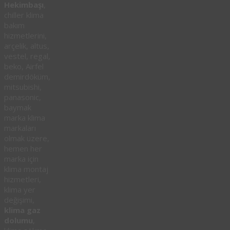
Hekimbaşı
,
chiller klima
bakım
hizmetlerini,
arçelik, altus,
vestel, regal,
beko, Airfel
demirdöküm,
mitsubishi,
panasonic,
baymak
marka klima
markaları
olmak üzere,
hemen her
marka için
klima montaj
hizmetleri,
klima yer
değişimi,
klima gaz
dolumu
,