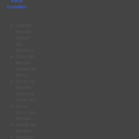
Klima
modelleri
Split tip
klimalar
(Duvar
tipi
klimalar)
Salon tipi
klimalar
(Ayaklı tip
klima)
Kaset tip
klimalar
(Gömme
tavan tip)
Asma
tavan tipi
klimalar
Kanallı tip
klimalar
Merkezi