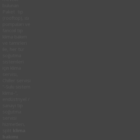
bulunan
Paket tip
(rooftop), ısı
pompaları ve
fancoil tip
klima bakım
ve tamirleri
ile, her tür
soğutma
sistemleri
için klima
servisi,
Chiller servisi
“-Sulu sistem
klima-“,
endüstriyel /
sanayi tip
soğutma
servisi
hizmetleri,
split
klima
bakımı