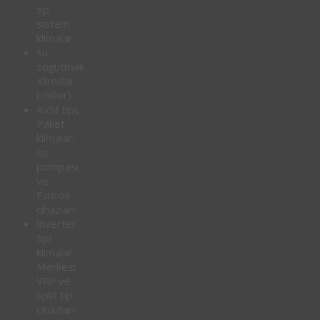
tip
sistem
klimalar
Su
soğutmalı
Klimalar
(chiller)
AVM tipi,
Paket
klimalar,
Isı
pompası
ve
Fancoil
cihazları
İnverter
tipi
klimalar,
Merkezi
VRF ve
split tip
cihazları