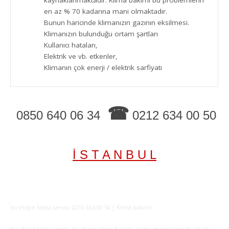
kaynaklanmaktadır. Klima bakımı bu problemlerin
en az % 70 kadarına mani olmaktadır.
Bunun haricinde klimanızın gazının eksilmesi.
Klimanızın bulunduğu ortam şartları
Kullanıcı hataları,
Elektrik ve vb. etkenler,
Klimanın çok enerji / elektrik sarfiyatı
☎
0850 640 06 34
0212 634 00 50
İ S T A N B U L
İncirtepe klima servisi; 0212 634 00 50 | Klima bakımı