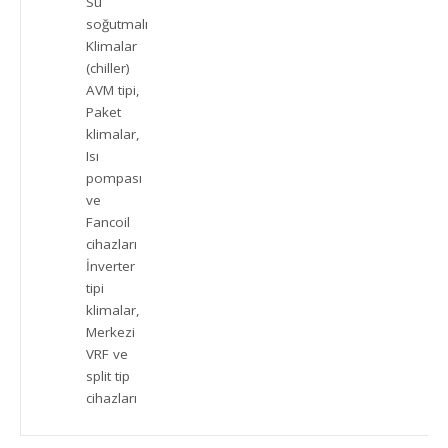
Su
soğutmalı
Klimalar
(chiller)
AVM tipi,
Paket
klimalar,
Isı
pompası
ve
Fancoil
cihazları
İnverter
tipi
klimalar,
Merkezi
VRF ve
split tip
cihazları