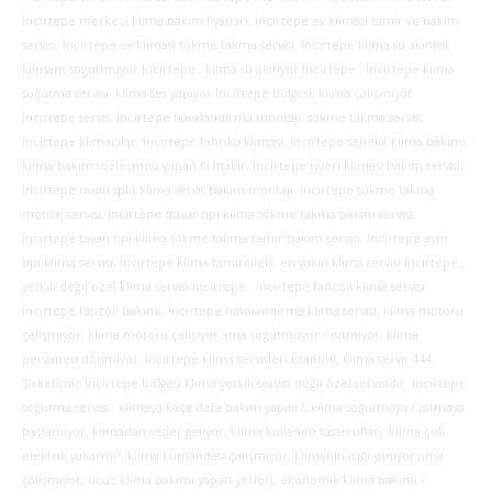
İncirtepe merkezi klima bakım fiyatları, İncirtepe ev kliması tamir ve bakım
servisi, İncirtepe ev kliması sökme takma servisi, İncirtepe klima su akıntısı,
klimam soğutmuyor İncirtepe , klima su akıtıyor İncirtepe , İncirtepe klima
soğutma servisi, klima ses yapıyor İncirtepe bölgesi, klima çalışmıyor
İncirtepe servis, İncirtepe havalandırma montajı, sökme takma servis,
İncirtepe klimacılar, İncirtepe fabrika kliması, İncirtepe senelik klima bakımı,
klima bakım sözleşmesi yapan firmalar, İncirtepe işyeri kliması bakım servisi,
İncirtepe multi split klima servis bakım montajı, İncirtepe sökme takma
montaj servisi, İncirtepe duvar tipi klima sökme takma bakım servisi,
İncirtepe tavan tipi klima sökme takma tamir bakım servisi, İncirtepe avm
tipi klima servisi, İncirtepe klima tamircileri, en yakın klima servisi İncirtepe ,
yetkili değil özel klima servisi İncirtepe , İncirtepe fancoil klima servisi,
İncirtepe fancoil bakımı, İncirtepe havalandırma klima servisi, klima motoru
çalışmıyor, klima motoru çalışıyor ama soğutmuyor / ısıtmıyor, klima
pervanesi dönmiyor, İncirtepe klima servisleri istanbul, klima servis 444.
Şirketimiz İncirtepe bölgesi klima yetkili servisi değil özel servisidir, İncirtepe
soğutma servisi, klimaya kaça defa bakım yapılır?, klima soğutmaya / ısıtmaya
başlamıyor, klimadan sesler geliyor, klima kullanım tasarrufları, klima çok
elektrik yakarmı?, klima kumandası çalışmıyor, klimanın ışığı yanıyor ama
çalışmıyor, ucuz klima bakımı yapan yerleri, ekonomik klima bakımı /