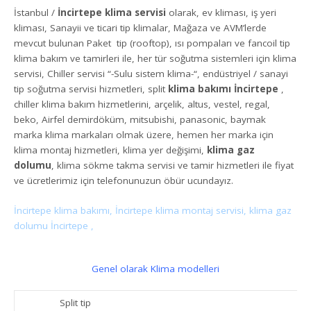
İstanbul /
İncirtepe klima servisi
olarak, ev kliması, iş yeri
kliması, Sanayii ve ticari tip klimalar, Mağaza ve AVM’lerde
mevcut bulunan Paket tip (rooftop), ısı pompaları ve fancoil tip
klima bakım ve tamirleri ile, her tür soğutma sistemleri için klima
servisi, Chiller servisi “-Sulu sistem klima-“, endüstriyel / sanayi
tip soğutma servisi hizmetleri, split
klima bakımı İncirtepe
,
chiller klima bakım hizmetlerini, arçelik, altus, vestel, regal,
beko, Airfel demirdöküm, mitsubishi, panasonic, baymak
marka klima markaları olmak üzere, hemen her marka için
klima montaj hizmetleri, klima yer değişimi,
klima gaz
dolumu
, klima sökme takma servisi ve tamir hizmetleri ile fiyat
ve ücretlerimiz için telefonunuzun öbür ucundayız.
İncirtepe klima bakımı, İncirtepe klima montaj servisi, klima gaz
dolumu İncirtepe ,
Genel olarak Klima modelleri
Split tip