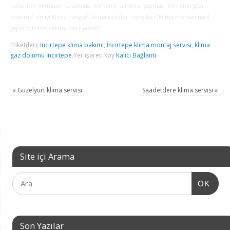
kullanımı, klimadan su akması, klimanın terleme yapması, klimanın gazı
bitermi?, en iyi klima hangisi?, klima çeşitleri hangileri?,klima montajı nasıl
yapılır?, klima bakımı nasıl yapılır?,
Etiket(ler):
İncirtepe klima bakımı
,
İncirtepe klima montaj servisi
,
klima
gaz dolumu İncirtepe
.
Yer işareti koy
Kalıcı Bağlantı
.
«
Güzelyurt klima servisi
Saadetdere klima servisi
»
Site içi Arama
OK
Son Yazılar