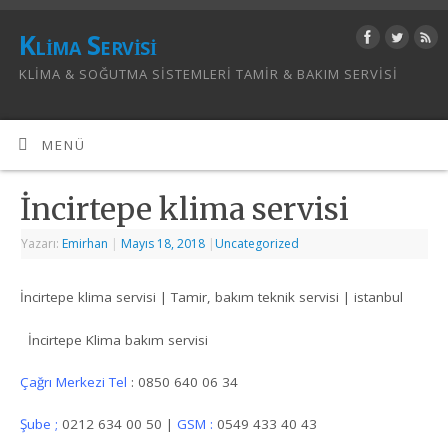
Klima Servisi
KLIMA & SOĞUTMA SISTEMLERI TAMIR & BAKIM SERVISI
MENÜ
İncirtepe klima servisi
Yazarı:
Emirhan
|
Mayıs 18, 2018
|
Uncategorized
İncirtepe klima servisi | Tamir, bakım teknik servisi | istanbul
İncirtepe Klima bakım servisi
Çağrı Merkezi Tel
: 0850 640 06 34
Şube ;
0212 634 00 50 |
GSM :
0549 433 40 43