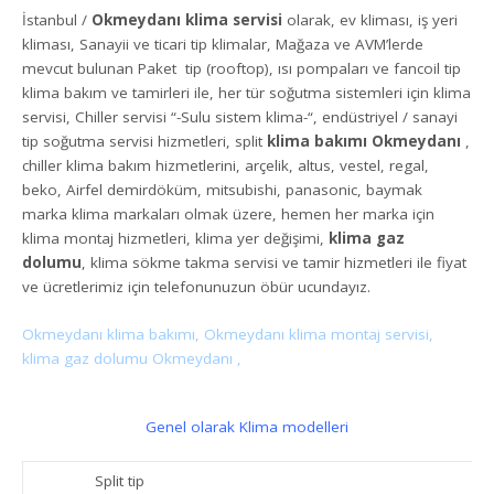
İstanbul /
Okmeydanı klima servisi
olarak, ev kliması, iş yeri
kliması, Sanayii ve ticari tip klimalar, Mağaza ve AVM’lerde
mevcut bulunan Paket tip (rooftop), ısı pompaları ve fancoil tip
klima bakım ve tamirleri ile, her tür soğutma sistemleri için klima
servisi, Chiller servisi “-Sulu sistem klima-“, endüstriyel / sanayi
tip soğutma servisi hizmetleri, split
klima bakımı Okmeydanı
,
chiller klima bakım hizmetlerini, arçelik, altus, vestel, regal,
beko, Airfel demirdöküm, mitsubishi, panasonic, baymak
marka klima markaları olmak üzere, hemen her marka için
klima montaj hizmetleri, klima yer değişimi,
klima gaz
dolumu
, klima sökme takma servisi ve tamir hizmetleri ile fiyat
ve ücretlerimiz için telefonunuzun öbür ucundayız.
Okmeydanı klima bakımı, Okmeydanı klima montaj servisi,
klima gaz dolumu Okmeydanı ,
Genel olarak Klima modelleri
Split tip