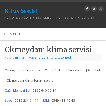
Klima Servisi
KLIMA & SOĞUTMA SISTEMLERI TAMIR & BAKIM SERVISI
MENÜ
Okmeydanı klima servisi
Yazarı:
Emirhan
|
Mayıs 15, 2018
|
Uncategorized
Okmeydanı klima servisi | Tamir, bakım teknik servisi | istanbul
Okmeydanı Klima bakım servisi
Çağrı Merkezi Tel
: 0850 640 06 34
Şube ;
0212 234 0 444 |
GSM :
0549 433 40 43