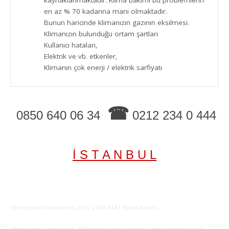
kaynaklanmaktadır. Klima bakımı bu problemlerin
en az % 70 kadarına mani olmaktadır.
Bunun haricinde klimanızın gazının eksilmesi.
Klimanızın bulunduğu ortam şartları
Kullanıcı hataları,
Elektrik ve vb. etkenler,
Klimanın çok enerji / elektrik sarfiyatı
☎
0850 640 06 34
0212 234 0 444
İ S T A N B U L
Okmeydanı klima servisi; 0212 234 0 444 | Klima bakımı