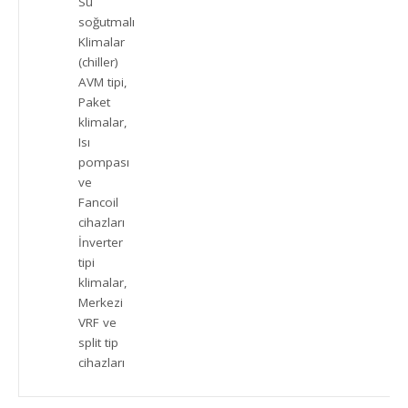
Su
soğutmalı
Klimalar
(chiller)
AVM tipi,
Paket
klimalar,
Isı
pompası
ve
Fancoil
cihazları
İnverter
tipi
klimalar,
Merkezi
VRF ve
split tip
cihazları