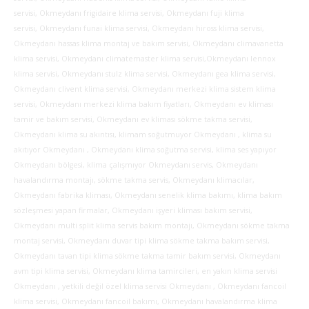
servisi, Okmeydanı frigidaire klima servisi, Okmeydanı fuji klima
servisi, Okmeydanı funai klima servisi,
Okmeydanı hiross klima servisi,
Okmeydanı hassas klima montaj ve bakım servisi, Okmeydanı climavanetta
klima servisi, Okmeydanı climatemaster klima servisi,Okmeydanı lennox
klima servisi, Okmeydanı stulz klima servisi, Okmeydanı gea klima servisi,
Okmeydanı clivent klima servisi, Okmeydanı merkezi klima sistem klima
servisi, Okmeydanı merkezi klima bakım fiyatları, Okmeydanı ev kliması
tamir ve bakım servisi, Okmeydanı ev kliması sökme takma servisi,
Okmeydanı klima su akıntısı, klimam soğutmuyor Okmeydanı , klima su
akıtıyor Okmeydanı , Okmeydanı klima soğutma servisi, klima ses yapıyor
Okmeydanı bölgesi, klima çalışmıyor Okmeydanı servis, Okmeydanı
havalandırma montajı, sökme takma servis, Okmeydanı klimacılar,
Okmeydanı fabrika kliması, Okmeydanı senelik klima bakımı, klima bakım
sözleşmesi yapan firmalar, Okmeydanı işyeri kliması bakım servisi,
Okmeydanı multi split klima servis bakım montajı, Okmeydanı sökme takma
montaj servisi, Okmeydanı duvar tipi klima sökme takma bakım servisi,
Okmeydanı tavan tipi klima sökme takma tamir bakım servisi, Okmeydanı
avm tipi klima servisi, Okmeydanı klima tamircileri, en yakın klima servisi
Okmeydanı , yetkili değil özel klima servisi Okmeydanı , Okmeydanı fancoil
klima servisi, Okmeydanı fancoil bakımı, Okmeydanı havalandırma klima