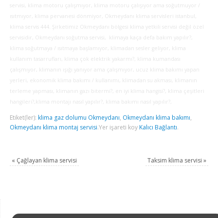
servisi, klima motoru çalışmıyor, klima motoru çalışıyor ama soğutmuyor /
ısıtmıyor, klima pervanesi dönmiyor, Okmeydanı klima servisleri istanbul,
klima servis 444. Şirketimiz Okmeydanı bölgesi klima yetkili servisi değil özel
servisidir, Okmeydanı soğutma servisi, klimaya kaça defa bakım yapılır?,
klima soğutmaya / ısıtmaya başlamıyor, klimadan sesler geliyor, klima
kullanım tasarrufları, klima çok elektrik yakarmı?, klima kumandası
çalışmıyor, klimanın ışığı yanıyor ama çalışmıyor, ucuz klima bakımı yapan
yerleri, ekonomik klima bakımı / kullanımı, klimadan su akması, klimanın
terleme yapması, klimanın gazı bitermi?, en iyi klima hangisi?, klima çeşitleri
hangileri?,klima montajı nasıl yapılır?, klima bakımı nasıl yapılır?,
Etiket(ler):
klima gaz dolumu Okmeydanı
,
Okmeydanı klima bakımı
,
Okmeydanı klima montaj servisi
.
Yer işareti koy
Kalıcı Bağlantı
.
«
Çağlayan klima servisi
Taksim klima servisi
»