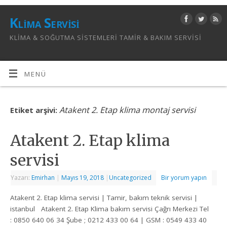
Klima Servisi
KLIMA & SOĞUTMA SISTEMLERI TAMIR & BAKIM SERVISI
MENÜ
Atakent 2. Etap klima montaj servisi
Etiket arşivi:
Atakent 2. Etap klima
servisi
Yazarı:
Emirhan
|
Mayıs 19, 2018
|
Uncategorized
Bir yorum yapın
Atakent 2. Etap klima servisi | Tamir, bakım teknik servisi |
istanbul Atakent 2. Etap Klima bakım servisi Çağrı Merkezi Tel
: 0850 640 06 34 Şube ; 0212 433 00 64 | GSM : 0549 433 40