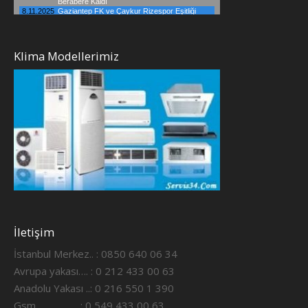
Klima Modellerimiz
İletişim
İstanbul Merkez.. : 0850 640 06 34
Avrupa yakası…. : 0 212 433 00 63
Anadolu Yakası ..: 0 216 550 1 390
Gsm ……………..: 0 549 433 00 63