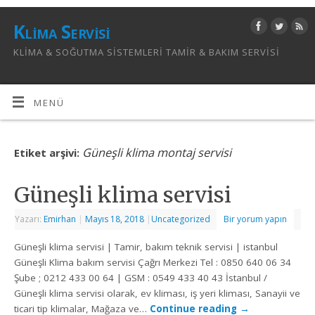
Klima Servisi
KLIMA & SOĞUTMA SISTEMLERI TAMIR & BAKIM SERVISI
MENÜ
Güneşli klima montaj servisi
Etiket arşivi:
Güneşli klima servisi
Yazarı:
Emirhan
|
Mayıs 18, 2018
|
Uncategorized
Bir yorum yapın
Güneşli klima servisi | Tamir, bakım teknik servisi | istanbul
Güneşli Klima bakım servisi Çağrı Merkezi Tel : 0850 640 06 34
Şube ; 0212 433 00 64 | GSM : 0549 433 40 43 İstanbul /
Güneşli klima servisi olarak, ev kliması, iş yeri kliması, Sanayii ve
ticari tip klimalar, Mağaza ve…
Continue reading
→