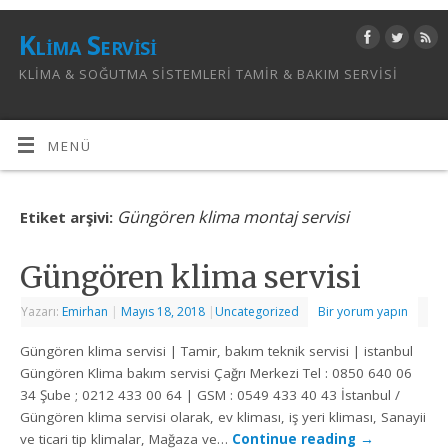
Klima Servisi
KLIMA & SOĞUTMA SISTEMLERI TAMIR & BAKIM SERVISI
MENÜ
Güngören klima montaj servisi
Etiket arşivi:
Güngören klima servisi
Yazarı:
Emirhan
|
Mayıs 18, 2018
|
Uncategorized
Bir yorum yapın
Güngören klima servisi | Tamir, bakım teknik servisi | istanbul
Güngören Klima bakım servisi Çağrı Merkezi Tel : 0850 640 06
34 Şube ; 0212 433 00 64 | GSM : 0549 433 40 43 İstanbul /
Güngören klima servisi olarak, ev kliması, iş yeri kliması, Sanayii
ve ticari tip klimalar, Mağaza ve…
Continue reading
→