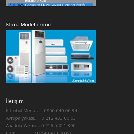
Klima Modellerimiz
İletişim
İstanbul Merkez.. : 0850 640 06 34
Avrupa yakası…. : 0 212 433 00 63
Anadolu Yakası ..: 0 216 550 1 390
Gsm ……………..: 0 549 433 00 63