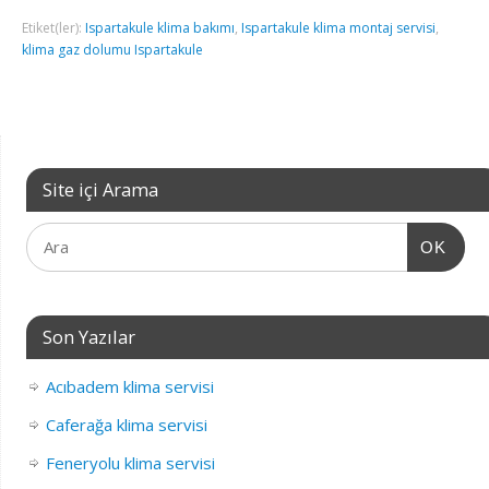
Etiket(ler):
Ispartakule klima bakımı
,
Ispartakule klima montaj servisi
,
klima gaz dolumu Ispartakule
Site içi Arama
OK
Son Yazılar
Acıbadem klima servisi
Caferağa klima servisi
Feneryolu klima servisi