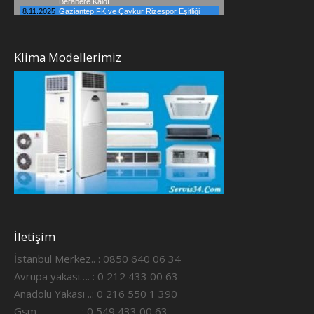
Klima Modellerimiz
İletişim
İstanbul Merkez.. : 0850 640 06 34
Avrupa yakası…. : 0 212 433 00 63
Anadolu Yakası ..: 0 216 550 1 390
Gsm ……………..: 0 549 433 00 63