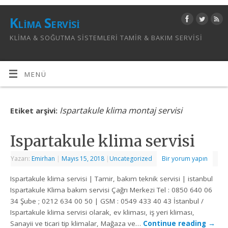
Klima Servisi
KLIMA & SOĞUTMA SISTEMLERI TAMIR & BAKIM SERVISI
MENÜ
Ispartakule klima montaj servisi
Etiket arşivi:
Ispartakule klima servisi
Yazarı:
Emirhan
|
Mayıs 15, 2018
|
Uncategorized
Bir yorum yapın
Ispartakule klima servisi | Tamir, bakım teknik servisi | istanbul
Ispartakule Klima bakım servisi Çağrı Merkezi Tel : 0850 640 06
34 Şube ; 0212 634 00 50 | GSM : 0549 433 40 43 İstanbul /
Ispartakule klima servisi olarak, ev kliması, iş yeri kliması,
Sanayii ve ticari tip klimalar, Mağaza ve…
Continue reading
→