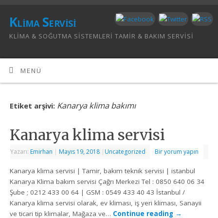
Klima Servisi
KLIMA & SOĞUTMA SISTEMLERI TAMIR & BAKIM SERVISI
MENÜ
Kanarya klima bakımı
Etiket arşivi:
Kanarya klima servisi
Yazarı:
Emirhan
|
Mayıs 19, 2018
|
Uncategorized
Bir yorum yapın
Kanarya klima servisi | Tamir, bakım teknik servisi | istanbul
Kanarya Klima bakım servisi Çağrı Merkezi Tel : 0850 640 06 34
Şube ; 0212 433 00 64 | GSM : 0549 433 40 43 İstanbul /
Kanarya klima servisi olarak, ev kliması, iş yeri kliması, Sanayii
ve ticari tip klimalar, Mağaza ve…
Continue reading
→