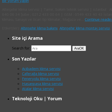
Bir yorum yapın
Altınşehir klima servisi | Tamir, bakım teknik servisi | istanbul 
640 06 34 Şube ; 0212 433 00 64 | GSM : 0549 433 40 43 İstanbul /
kliması, Sanayii ve ticari tip klimalar, Mağaza ve…
Continue readi
Etiket(ler):
Altınşehir klima bakımı
,
Altınşehir klima montaj servisi
,
Site içi Arama
Search for:
Ara
OK
Son Yazılar
Acıbadem klima servisi
Caferağa klima servisi
Feneryolu klima servisi
Hasanpaşa klima servisi
Atalar klima servisi
Teknoloji Oku | Yorum