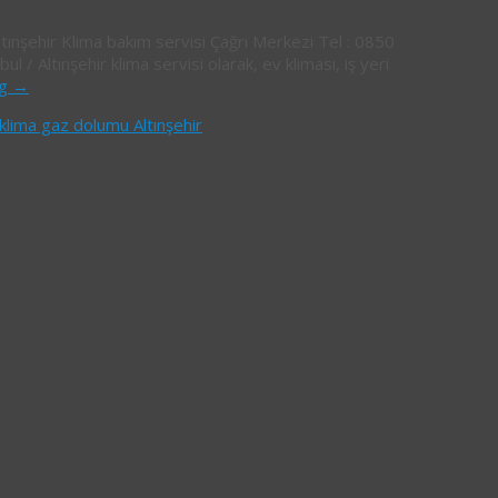
Altınşehir Klima bakım servisi Çağrı Merkezi Tel : 0850
 Altınşehir klima servisi olarak, ev kliması, iş yeri
ng
→
klima gaz dolumu Altınşehir