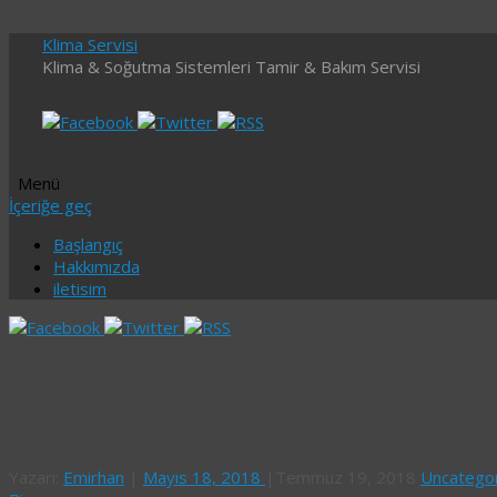
Klima Servisi
Klima & Soğutma Sistemleri Tamir & Bakım Servisi
Menü
İçeriğe geç
Başlangıç
Hakkımızda
iletisim
Etiket arşivi:
klima gaz dolumu Altınşe
Altınşehir klima servisi
Yazarı:
Emirhan
|
Mayıs 18, 2018
|
Temmuz 19, 2018
Uncatego