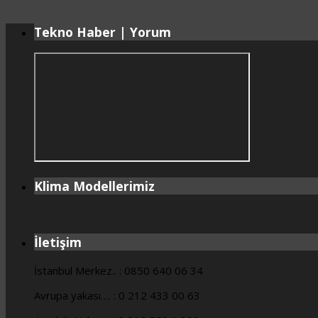
Tekno Haber | Yorum
Klima Modellerimiz
İletişim
İstanbul Merkez.. : 0850 640 06 34
Avrupa yakası…. : 0 212 433 00 63