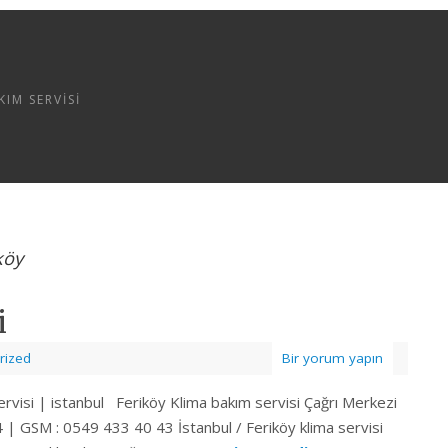
IM SERVISI
köy
i
rized
Bir yorum yapın
servisi | istanbul Feriköy Klima bakım servisi Çağrı Merkezi
| GSM : 0549 433 40 43 İstanbul / Feriköy klima servisi