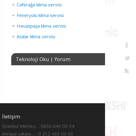
Caferağa klima servisi
Feneryolu klima servisi
Hasanpaşa klima servisi
Atalar klima servisi
Teknoloji Oku | Yorum
İletişim
İstanbul Merkez.. : 0850 640 06 34
Avrupa yakası…. : 0 212 433 00 63