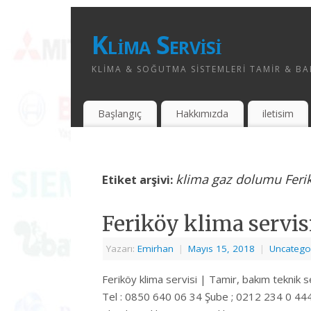
Klima Servisi
KLIMA & SOĞUTMA SISTEMLERI TAMIR & BAK
Başlangıç
Hakkımızda
iletisim
klima gaz dolumu Feri
Etiket arşivi:
Feriköy klima servis
Yazarı:
Emirhan
|
Mayıs 15, 2018
|
Uncatego
Feriköy klima servisi | Tamir, bakım teknik 
Tel : 0850 640 06 34 Şube ; 0212 234 0 444 