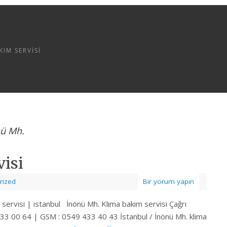
IM SERVISI
nü Mh.
visi
rized
Bir yorum yapın
k servisi | istanbul İnönü Mh. Klima bakım servisi Çağrı
33 00 64 | GSM : 0549 433 40 43 İstanbul / İnönü Mh. klima