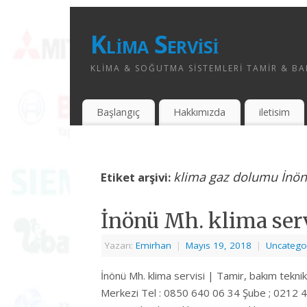
Klima Servisi
KLIMA & SOĞUTMA SISTEMLERI TAMIR & BAK
Başlangıç
Hakkımızda
iletisim
klima gaz dolumu İnö
Etiket arşivi:
İnönü Mh. klima ser
Yazarı:
Emirhan
|
Mayıs 19, 2018
|
Uncatego
İnönü Mh. klima servisi | Tamir, bakım tekni
Merkezi Tel : 0850 640 06 34 Şube ; 0212 4