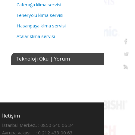
Caferağa klima servisi
Feneryolu klima servisi
Hasanpaşa klima servisi
Atalar klima servisi
Teknoloji Oku | Yorum
İletişim
İstanbul Merkez.. : 0850 640 06 34
Avrupa yakası…. : 0 212 433 00 63