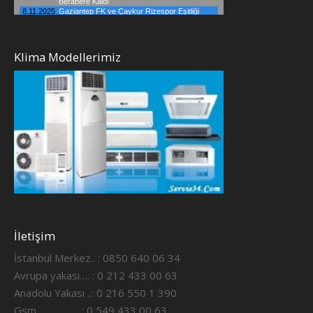
Klima Modellerimiz
İletişim
İstanbul Merkez.. : 0850 640 06 34
Avrupa yakası…. : 0 212 433 00 63
Anadolu Yakası ..: 0 216 550 1 390
Gsm ……………..: 0 549 433 00 63