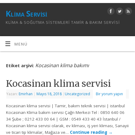
Klima Servisi
KLIMA & SOĞUTMA SISTEMLERI TAMIR & BAKIM SERVISI
MENÜ
Kocasinan klima bakımı
Etiket arşivi:
Kocasinan klima servisi
Yazarı:
Emirhan
|
Mayıs 18, 2018
|
Uncategorized
Bir yorum yapın
Kocasinan klima servisi | Tamir, bakım teknik servisi | istanbul
Kocasinan Klima bakım servisi Çağrı Merkezi Tel : 0850 640 06
34 Şube ; 0212 433 00 64 | GSM : 0549 433 40 43 İstanbul /
Kocasinan klima servisi olarak, ev kliması, iş yeri kliması, Sanayii
ve ticari tip klimalar, Mağaza ve…
Continue reading
→