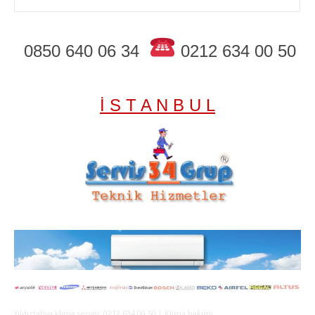
0850 640 06 34
0212 634 00 50
İ S T A N B U L
Yıldıztabya klima servisi; 0212 634 00 50 | Klima bakımı