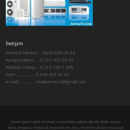
İletişim
İstanbul Merkez.. : 0850 640 06 34
Avrupa yakası…. : 0 212 433 00 63
Anadolu Yakası ..: 0 216 550 1 390
Gsm ……………..: 0 549 433 00 63
e-mail…………….:
mailservis34@gmail.com
Lorem ipsum dolor sit amet, consectetur adipiscing elit. Nulla massa
diam, tempus a finibus et, euismod nec arcu. Praesent ultrices massa at