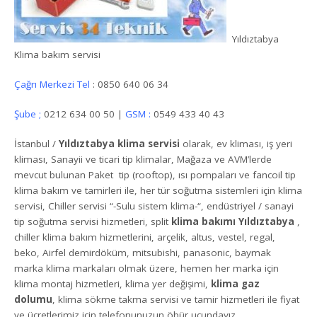
Yıldıztabya
Klima bakım servisi
Çağrı Merkezi Tel
: 0850 640 06 34
Şube ;
0212 634 00 50 |
GSM :
0549 433 40 43
İstanbul /
Yıldıztabya klima servisi
olarak, ev kliması, iş yeri
kliması, Sanayii ve ticari tip klimalar, Mağaza ve AVM’lerde
mevcut bulunan Paket tip (rooftop), ısı pompaları ve fancoil tip
klima bakım ve tamirleri ile, her tür soğutma sistemleri için klima
servisi, Chiller servisi “-Sulu sistem klima-“, endüstriyel / sanayi
tip soğutma servisi hizmetleri, split
klima bakımı Yıldıztabya
,
chiller klima bakım hizmetlerini, arçelik, altus, vestel, regal,
beko, Airfel demirdöküm, mitsubishi, panasonic, baymak
marka klima markaları olmak üzere, hemen her marka için
klima montaj hizmetleri, klima yer değişimi,
klima gaz
dolumu
, klima sökme takma servisi ve tamir hizmetleri ile fiyat
ve ücretlerimiz için telefonunuzun öbür ucundayız.