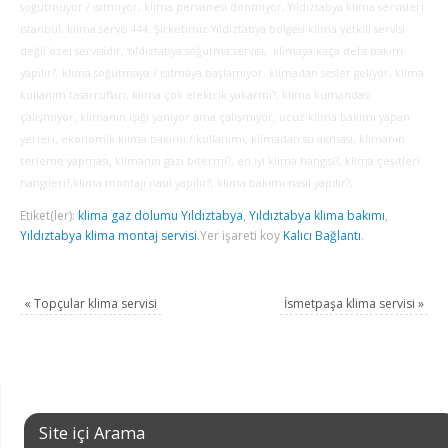
soğutmuyor / ısıtmıyor, klima pervanesi dönmiyor, Yıldıztabya klima servisleri
istanbul, klima servis 444. Şirketimiz Yıldıztabya bölgesi klima yetkili servisi
değil özel servisidir, Yıldıztabya soğutma servisi, klimaya kaça defa bakım
yapılır?, klima soğutmaya / ısıtmaya başlamıyor, klimadan sesler geliyor, klima
kullanım tasarrufları, klima çok elektrik yakarmı?, klima kumandası
çalışmıyor, klimanın ışığı yanıyor ama çalışmıyor, ucuz klima bakımı yapan
yerleri, ekonomik klima bakımı / kullanımı, klimadan su akması, klimanın
terleme yapması, klimanın gazı bitermi?, en iyi klima hangisi?, klima çeşitleri
hangileri?,klima montajı nasıl yapılır?, klima bakımı nasıl yapılır?,
Etiket(ler):
klima gaz dolumu Yıldıztabya
,
Yıldıztabya klima bakımı
,
Yıldıztabya klima montaj servisi
.
Yer işareti koy
Kalıcı Bağlantı
.
«
Topçular klima servisi
İsmetpaşa klima servisi
»
Site içi Arama