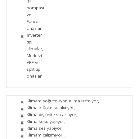
Isı
pompası
ve
Fancoil
cihazları
İnverter
tipi
klimalar,
Merkezi
VRF ve
split tip
cihazları
Klimam soğutmuyor, Klima ısıtmıyor,
Klima iç ünite su akıtıyor,
Klima dış ünite su akıtıyor,
Klima koku yapıyor,
Klima ses yapıyor,
Klimam çalışmıyor ,