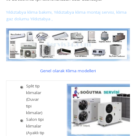
Yıldıztabya klima bakımı, Yıldıztabya klima montaj servisi, klima
gaz dolumu Yıldıztabya ,
Genel olarak Klima modelleri
Split tip
klimalar
(Duvar
tipi
klimalar)
Salon tipi
klimalar
(Ayaklı tip