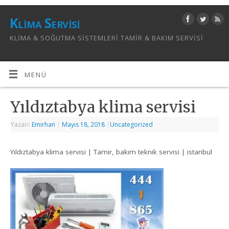
Klima Servisi
KLIMA & SOĞUTMA SISTEMLERI TAMIR & BAKIM SERVISI
MENÜ
Yıldıztabya klima servisi
Yazarı:
Emirhan
|
Mayıs 18, 2018
|
Uncategorized
Yıldıztabya klima servisi | Tamir, bakım teknik servisi | istanbul