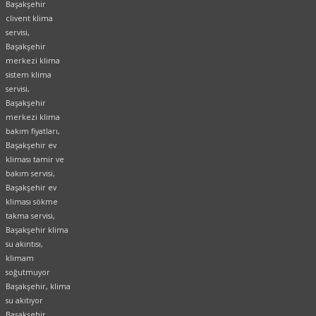
Başakşehir
clivent klima
servisi,
Başakşehir
merkezi klima
sistem klima
servisi,
Başakşehir
merkezi klima
bakım fiyatları,
Başakşehir ev
kliması tamir ve
bakım servisi,
Başakşehir ev
kliması sökme
takma servisi,
Başakşehir klima
su akıntısı,
klimam
soğutmuyor
Başakşehir, klima
su akıtıyor
Başakşehir,