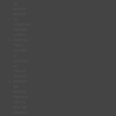
tip
sistem
klimalar
Su
soğutmalı
Klimalar
(chiller)
AVM tipi,
Paket
klimalar,
Isı
pompası
ve
Fancoil
cihazları
İnverter
tipi
klimalar,
Merkezi
VRF ve
split tip
cihazları