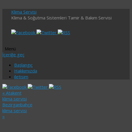
Klima Servisi
Klima & Soğutma Sistemleri Tamir & Bakım Servisi
Menü
İçeriğe geç
Başlangıç
Hakkımızda
iletisim
«
Atakent
klima servisi
Bezirganbahçe
klima servisi
»
Başakşehir