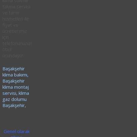
klima sökme
takma servisi
ve tamir
hizmetleri ile
fiyat ve
ücretlerimiz
için
telefonunuzun
öbür
ucundayız.
Başakşehir
klima bakımı,
Başakşehir
klima montaj
servisi, klima
gaz dolumu
Başakşehir,
Genel olarak