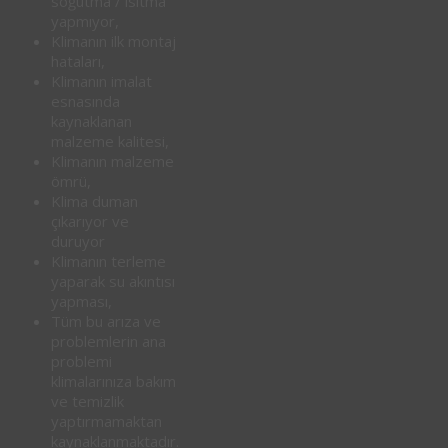
soğutma / ısıtma
yapmıyor,
Klimanın ilk montaj
hataları,
Klimanın imalat
esnasında
kaynaklanan
malzeme kalitesi,
Klimanın malzeme
ömrü,
Klima duman
çıkarıyor ve
duruyor
Klimanın terleme
yaparak su akıntısı
yapması,
Tüm bu arıza ve
problemlerin ana
problemi
klimalarınıza bakım
ve temizlik
yaptırmamaktan
kaynaklanmaktadır.