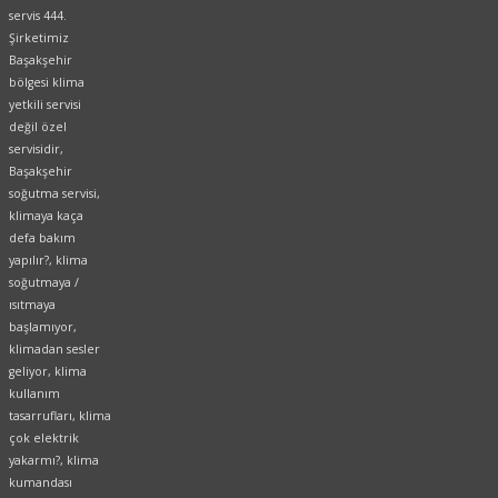
servis 444.
Şirketimiz
Başakşehir
bölgesi klima
yetkili servisi
değil özel
servisidir,
Başakşehir
soğutma servisi,
klimaya kaça
defa bakım
yapılır?, klima
soğutmaya /
ısıtmaya
başlamıyor,
klimadan sesler
geliyor, klima
kullanım
tasarrufları, klima
çok elektrik
yakarmı?, klima
kumandası