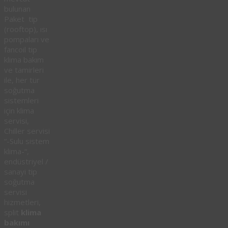
bulunan
Paket tip
(rooftop), ısı
pompaları ve
fancoil tip
klima bakım
ve tamirleri
ile, her tür
soğutma
sistemleri
için klima
servisi,
Chiller servisi
“-Sulu sistem
klima-“,
endüstriyel /
sanayi tip
soğutma
servisi
hizmetleri,
split
klima
bakımı