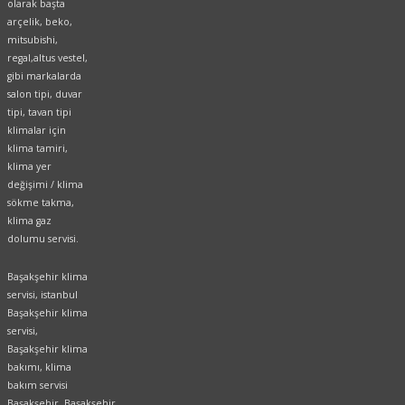
olarak başta
arçelik, beko,
mitsubishi,
regal,altus vestel,
gibi markalarda
salon tipi, duvar
tipi, tavan tipi
klimalar için
klima tamiri,
klima yer
değişimi / klima
sökme takma,
klima gaz
dolumu servisi.
Başakşehir klima
servisi, istanbul
Başakşehir klima
servisi,
Başakşehir klima
bakımı, klima
bakım servisi
Başakşehir, Başakşehir