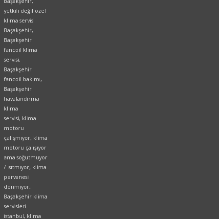
Başakşehir,
yetkili değil özel
klima servisi
Başakşehir,
Başakşehir
fancoil klima
servisi,
Başakşehir
fancoil bakımı,
Başakşehir
havalandırma
klima
servisi, klima
motoru
çalışmıyor, klima
motoru çalışıyor
ama soğutmuyor
/ ısıtmıyor, klima
pervanesi
dönmiyor,
Başakşehir klima
servisleri
istanbul, klima