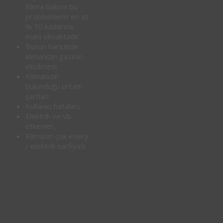
Klima bakımı bu
problemlerin en az
% 70 kadarına
mani olmaktadır.
Bunun haricinde
klimanızın gazının
eksilmesi.
Klimanızın
bulunduğu ortam
şartları
Kullanıcı hataları,
Elektrik ve vb.
etkenler,
Klimanın çok enerji
/ elektrik sarfiyatı
0850
640 06
34
0212
☎
433 00