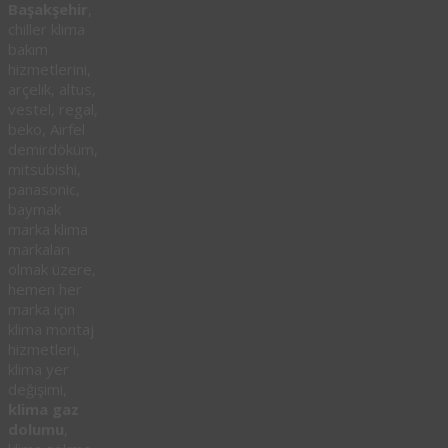
Başakşehir
,
chiller klima
bakım
hizmetlerini,
arçelik, altus,
vestel, regal,
beko, Airfel
demirdöküm,
mitsubishi,
panasonic,
baymak
marka klima
markaları
olmak üzere,
hemen her
marka için
klima montaj
hizmetleri,
klima yer
değişimi,
klima gaz
dolumu
,