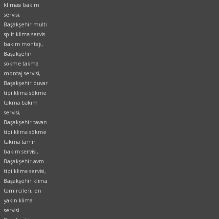
kliması bakım
servisi,
Başakşehir multi
split klima servis
bakım montajı,
Başakşehir
sökme takma
montaj servisi,
Başakşehir duvar
tipi klima sökme
takma bakım
servisi,
Başakşehir tavan
tipi klima sökme
takma tamir
bakım servisi,
Başakşehir avm
tipi klima servisi,
Başakşehir klima
tamircileri, en
yakın klima
servisi