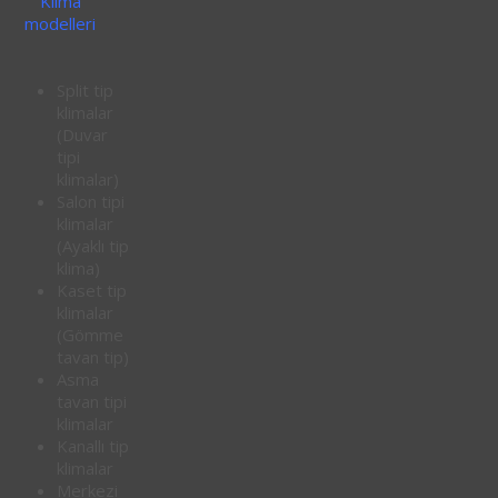
Klima
modelleri
Split tip
klimalar
(Duvar
tipi
klimalar)
Salon tipi
klimalar
(Ayaklı tip
klima)
Kaset tip
klimalar
(Gömme
tavan tip)
Asma
tavan tipi
klimalar
Kanallı tip
klimalar
Merkezi