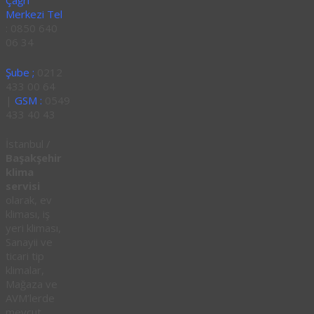
Çağrı
Merkezi Tel
: 0850 640
06 34
Şube ;
0212
433 00 64
|
GSM :
0549
433 40 43
İstanbul /
Başakşehir
klima
servisi
olarak, ev
kliması, iş
yeri kliması,
Sanayii ve
ticari tip
klimalar,
Mağaza ve
AVM’lerde
mevcut