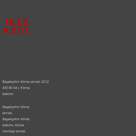
64
İ S T A
N B U L
Başakşehir klima servisi; 0212
433 00 64 | Klima
bakımı
Başakşehir klima
servisi,
Başakşehir klima
bakımı, klima
montajı servisi