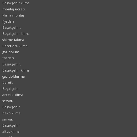
Başakşehir klima
montaj ücreti,
klima montaj
fiyatları
Başakşehir,
Başakşehir klima
sökme takma
ücretleri, klima
gaz dolum
fiyatları
Başakşehir,
Başakşehir klima
gaz doldurma
ücreti,
Başakşehir
arçelik klima
servisi,
Başakşehir
beko klima
servisi,
Başakşehir
altus klima