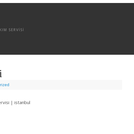
IM SERVISI
i
rized
rvisi | istanbul