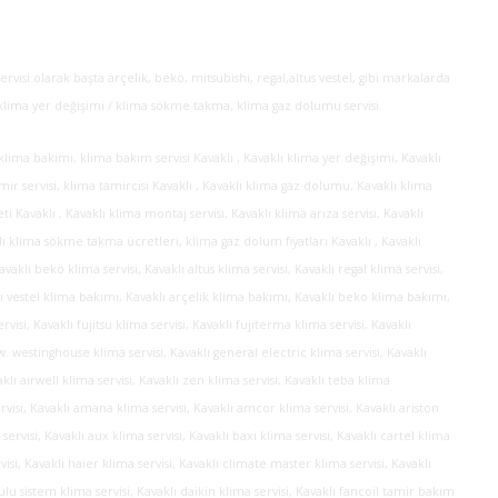
ervisi olarak başta arçelik, beko, mitsubishi, regal,altus vestel, gibi markalarda
ri, klima yer değişimi / klima sökme takma, klima gaz dolumu servisi.
ı klima bakımı, klima bakım servisi Kavaklı , Kavaklı klima yer değişimi, Kavaklı
ir servisi, klima tamircisi Kavaklı , Kavaklı klima gaz dolumu, Kavaklı klima
 Kavaklı , Kavaklı klima montaj servisi, Kavaklı klima arıza servisi, Kavaklı
lı klima sökme takma ücretleri, klima gaz dolum fiyatları Kavaklı , Kavaklı
aklı beko klima servisi, Kavaklı altus klima servisi, Kavaklı regal klima servisi,
aklı vestel klima bakımı, Kavaklı arçelik klima bakımı, Kavaklı beko klima bakımı,
visi, Kavaklı fujitsu klima servisi, Kavaklı fujiterma klima servisi, Kavaklı
w. westinghouse klima servisi, Kavaklı general electric klima servisi, Kavaklı
aklı airwell klima servisi, Kavaklı zen klima servisi, Kavaklı teba klima
ervisi, Kavaklı amana klima servisi, Kavaklı amcor klima servisi, Kavaklı ariston
 servisi, Kavaklı aux klima servisi, Kavaklı baxi klima servisi, Kavaklı cartel klima
rvisi, Kavaklı haier klima servisi, Kavaklı climate master klima servisi, Kavaklı
sulu sistem klima servisi, Kavaklı daikin klima servisi, Kavaklı fancoil tamir bakım