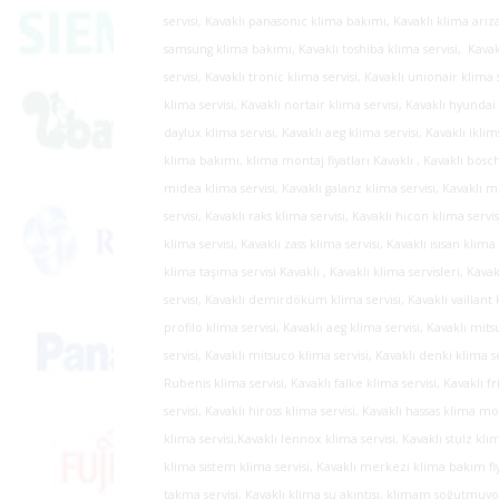
servisi, Kavaklı panasonic klima bakımı, Kavaklı klima arıza 
samsung klima bakımı, Kavaklı toshiba klima servisi, Kavakl
servisi, Kavaklı tronic klima servisi, Kavaklı unionair klima 
klima servisi, Kavaklı nortair klima servisi, Kavaklı hyundai 
daylux klima servisi, Kavaklı aeg klima servisi, Kavaklı ikli
klima bakımı, klima montaj fiyatları Kavaklı , Kavaklı bosch 
midea klima servisi, Kavaklı galanz klima servisi, Kavaklı m
servisi, Kavaklı raks klima servisi, Kavaklı hicon klima servis
klima servisi, Kavaklı zass klima servisi, Kavaklı ısısan kli
klima taşıma servisi Kavaklı , Kavaklı klima servisleri, Kava
servisi, Kavaklı demirdöküm klima servisi, Kavaklı vaillant 
profilo klima servisi, Kavaklı aeg klima servisi, Kavaklı mits
servisi, Kavaklı mitsuco klima servisi, Kavaklı denki klima s
Rubenis klima servisi, Kavaklı falke klima servisi, Kavaklı fr
servisi,
Kavaklı hiross klima servisi, Kavaklı hassas klima m
klima servisi,Kavaklı lennox klima servisi, Kavaklı stulz klim
klima sistem klima servisi, Kavaklı merkezi klima bakım fiy
takma servisi, Kavaklı klima su akıntısı, klimam soğutmuyor 