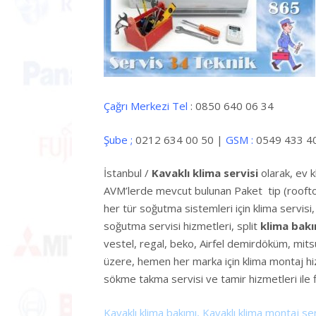
Çağrı Merkezi Tel
: 0850 640 06 34
Şube ;
0212 634 00 50 |
GSM :
0549 433 4
İstanbul /
Kavaklı klima servisi
olarak, ev kl
AVM’lerde mevcut bulunan Paket tip (rooftop),
her tür soğutma sistemleri için klima servisi, 
soğutma servisi hizmetleri, split
klima bakı
vestel, regal, beko, Airfel demirdöküm, mit
üzere, hemen her marka için klima montaj hiz
sökme takma servisi ve tamir hizmetleri ile 
Kavaklı klima bakımı, Kavaklı klima montaj ser