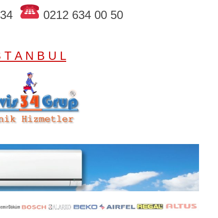
 34
0212 634 00 50
S T A N B U L