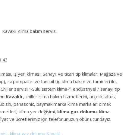
Kavaklı Klima bakım servisi
0 43
iması, iş yeri kliması, Sanayii ve ticari tip klimalar, Mağaza ve
 ısı pompaları ve fancoil tip klima bakım ve tamirleri ile,
Chiller servisi “-Sulu sistem klima-“, endüstriyel / sanayi tip
mı Kavaklı
, chiller klima bakım hizmetlerini, arçelik, altus,
subishi, panasonic, baymak marka klima markaları olmak
metleri, klima yer değişimi,
klima gaz dolumu
, klima
fiyat ve ücretlerimiz için telefonunuzun öbür ucundayız.
visi, klima gaz dolumu Kavaklı ,