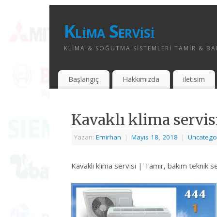
Klima Servisi
KLIMA & SOĞUTMA SISTEMLERI TAMIR & BAK
Başlangıç
Hakkımızda
iletisim
Kavaklı klima servis
Yazarı:
Emirhan
|
Mayıs 18, 2018
|
Uncatego
Kavaklı klima servisi | Tamir, bakım teknik se