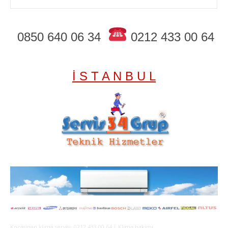
0850 640 06 34
0212 433 00 64
İ S T A N B U L
Kocasinan klima servisi; 0212 433 00 64 | Klima bakımı