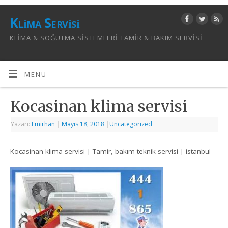
Klima Servisi
KLIMA & SOĞUTMA SISTEMLERI TAMIR & BAKIM SERVISI
MENÜ
Kocasinan klima servisi
Yazarı:
Emirhan
|
Mayıs 18, 2018
|
Uncategorized
Kocasinan klima servisi | Tamir, bakım teknik servisi | istanbul