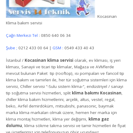
Kocasinan
Klima bakım servisi
Çağrı Merkezi Tel
: 0850 640 06 34
Şube ;
0212 433 00 64 |
GSM :
0549 433 40 43
İstanbul /
Kocasinan klima servisi
olarak, ev kliması, iş yeri
kliması, Sanayii ve ticari tip klimalar, Mağaza ve AVM’lerde
mevcut bulunan Paket tip (rooftop), ısı pompaları ve fancoil tip
klima bakım ve tamirleri ile, her tür soğutma sistemleri için klima
servisi, Chiller servisi “-Sulu sistem klima-“, endüstriyel / sanayi
tip soğutma servisi hizmetleri, split
klima bakımı Kocasinan
,
chiller klima bakım hizmetlerini, arçelik, altus, vestel, regal,
beko, Airfel demirdöküm, mitsubishi, panasonic, baymak
marka klima markaları olmak üzere, hemen her marka için
klima montaj hizmetleri, klima yer değişimi,
klima gaz
dolumu
, klima sökme takma servisi ve tamir hizmetleri ile fiyat
ve ücretlerimiz için telefonunuzun öbür ucundayız.