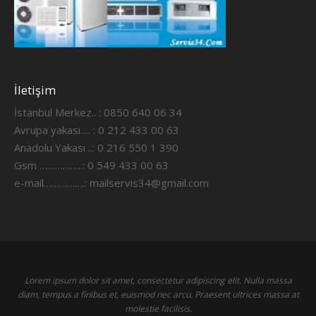
İletişim
İstanbul Merkez.. : 0850 640 06 34
Avrupa yakası…. : 0 212 433 00 63
Anadolu Yakası ..: 0 216 550 1 390
Gsm ……………..: 0 549 433 00 63
e-mail…………….:
mailservis34@gmail.com
Lorem ipsum dolor sit amet, consectetur adipiscing elit. Nulla massa
diam, tempus a finibus et, euismod nec arcu. Praesent ultrices massa at
molestie facilisis.