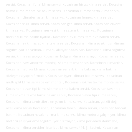
servisi, Kocasinan funai klima servisi,
Kocasinan hiross klima servisi, Kocasinan
hassas klima montaj ve bakım servisi, Kocasinan climavanetta klima servisi,
Kocasinan climatemaster klima servisi,Kocasinan lennox klima servisi,
Kocasinan stulz klima servisi, Kocasinan gea klima servisi, Kocasinan clivent
klima servisi, Kocasinan merkezi klima sistem klima servisi, Kocasinan
merkezi klima bakım fiyatları, Kocasinan ev kliması tamir ve bakım servisi,
Kocasinan ev kliması sökme takma servisi, Kocasinan klima su akıntısı, klimam
soğutmuyor Kocasinan, klima su akıtıyor Kocasinan, Kocasinan klima soğutma
servisi, klima ses yapıyor Kocasinan bölgesi, klima çalışmıyor Kocasinan servis,
Kocasinan havalandırma montajı, sökme takma servis, Kocasinan klimacılar,
Kocasinan fabrika kliması, Kocasinan senelik klima bakımı, klima bakım
sözleşmesi yapan firmalar, Kocasinan işyeri kliması bakım servisi, Kocasinan
multi split klima servis bakım montajı, Kocasinan sökme takma montaj servisi,
Kocasinan duvar tipi klima sökme takma bakım servisi, Kocasinan tavan tipi
klima sökme takma tamir bakım servisi, Kocasinan avm tipi klima servisi,
Kocasinan klima tamircileri, en yakın klima servisi Kocasinan, yetkili değil
özel klima servisi Kocasinan, Kocasinan fancoil klima servisi, Kocasinan fancoil
bakımı, Kocasinan havalandırma klima servisi, klima motoru çalışmıyor, klima
motoru çalışıyor ama soğutmuyor / ısıtmıyor, klima pervanesi dönmiyor,
Kocasinan klima servisleri istanbul, klima servis 444. Şirketimiz Kocasinan