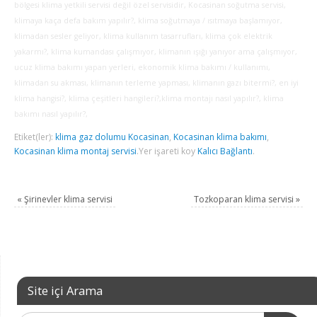
bölgesi klima yetkili servisi değil özel servisidir, Kocasinan soğutma servisi,
klimaya kaça defa bakım yapılır?, klima soğutmaya / ısıtmaya başlamıyor,
klimadan sesler geliyor, klima kullanım tasarrufları, klima çok elektrik
yakarmı?, klima kumandası çalışmıyor, klimanın ışığı yanıyor ama çalışmıyor,
ucuz klima bakımı yapan yerleri, ekonomik klima bakımı / kullanımı,
klimadan su akması, klimanın terleme yapması, klimanın gazı bitermi?, en iyi
klima hangisi?, klima çeşitleri hangileri?,klima montajı nasıl yapılır?, klima
bakımı nasıl yapılır?,
Etiket(ler):
klima gaz dolumu Kocasinan
,
Kocasinan klima bakımı
,
Kocasinan klima montaj servisi
.
Yer işareti koy
Kalıcı Bağlantı
.
«
Şirinevler klima servisi
Tozkoparan klima servisi
»
Site içi Arama