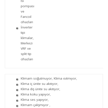
Isı
pompası
ve
Fancoil
cihazları
İnverter
tipi
klimalar,
Merkezi
VRF ve
split tip
cihazları
Klimam soğutmuyor, Klima ısıtmıyor,
Klima iç ünite su akıtıyor,
Klima dış ünite su akıtıyor,
Klima koku yapıyor,
Klima ses yapıyor,
Klimam çalışmıyor ,