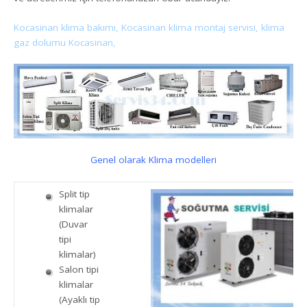
Kocasinan klima bakımı, Kocasinan klima montaj servisi, klima
gaz dolumu Kocasinan,
Genel olarak Klima modelleri
Split tip
klimalar
(Duvar
tipi
klimalar)
Salon tipi
klimalar
(Ayaklı tip