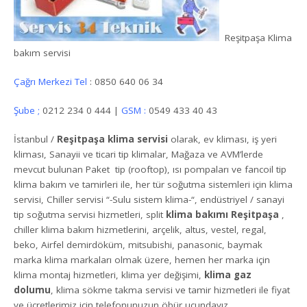
Reşitpaşa Klima
bakım servisi
Çağrı Merkezi Tel
: 0850 640 06 34
Şube ;
0212 234 0 444 |
GSM :
0549 433 40 43
İstanbul /
Reşitpaşa klima servisi
olarak, ev kliması, iş yeri
kliması, Sanayii ve ticari tip klimalar, Mağaza ve AVM’lerde
mevcut bulunan Paket tip (rooftop), ısı pompaları ve fancoil tip
klima bakım ve tamirleri ile, her tür soğutma sistemleri için klima
servisi, Chiller servisi “-Sulu sistem klima-“, endüstriyel / sanayi
tip soğutma servisi hizmetleri, split
klima bakımı Reşitpaşa
,
chiller klima bakım hizmetlerini, arçelik, altus, vestel, regal,
beko, Airfel demirdöküm, mitsubishi, panasonic, baymak
marka klima markaları olmak üzere, hemen her marka için
klima montaj hizmetleri, klima yer değişimi,
klima gaz
dolumu
, klima sökme takma servisi ve tamir hizmetleri ile fiyat
ve ücretlerimiz için telefonunuzun öbür ucundayız.