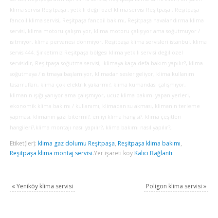
klima servisi Reşitpaşa , yetkili değil özel klima servisi Reşitpaşa , Reşitpaşa
fancoil klima servisi, Reşitpaşa fancoil bakımı, Reşitpaşa havalandırma klima
servisi, klima motoru çalışmıyor, klima motoru çalışıyor ama soğutmuyor /
ısıtmıyor, klima pervanesi dönmiyor, Reşitpaşa klima servisleri istanbul, klima
servis 444. Şirketimiz Reşitpaşa bölgesi klima yetkili servisi değil özel
servisidir, Reşitpaşa soğutma servisi, klimaya kaça defa bakım yapılır?, klima
soğutmaya / ısıtmaya başlamıyor, klimadan sesler geliyor, klima kullanım
tasarrufları, klima çok elektrik yakarmı?, klima kumandası çalışmıyor,
klimanın ışığı yanıyor ama çalışmıyor, ucuz klima bakımı yapan yerleri,
ekonomik klima bakımı / kullanımı, klimadan su akması, klimanın terleme
yapması, klimanın gazı bitermi?, en iyi klima hangisi?, klima çeşitleri
hangileri?,klima montajı nasıl yapılır?, klima bakımı nasıl yapılır?,
Etiket(ler):
klima gaz dolumu Reşitpaşa
,
Reşitpaşa klima bakımı
,
Reşitpaşa klima montaj servisi
.
Yer işareti koy
Kalıcı Bağlantı
.
«
Yeniköy klima servisi
Poligon klima servisi
»