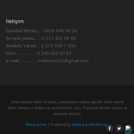
İletişim
İstanbul Merkez.. : 0850 640 06 34
Avrupa yakası…. : 0 212 433 00 63
Anadolu Yakası ..: 0 216 550 1 390
Gsm ……………..: 0 549 433 00 63
e-mail…………….:
mailservis34@gmail.com
Lorem ipsum dolor sit amet, consectetur adipiscing elit. Nulla massa
diam, tempus a finibus et, euismod nec arcu. Praesent ultrices massa at
molestie facilisis.
Klima Servisi
| Powered by
Mantra
&
WordPress.