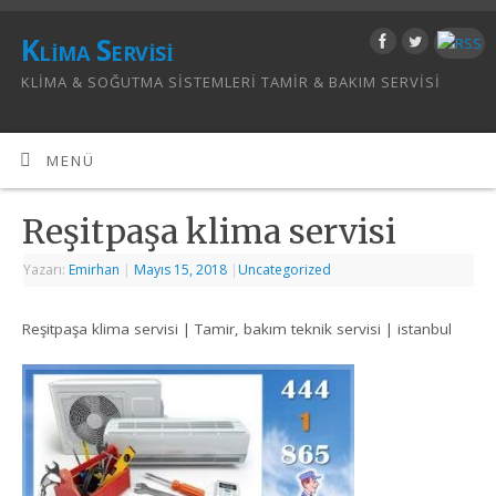
Klima Servisi
KLIMA & SOĞUTMA SISTEMLERI TAMIR & BAKIM SERVISI
MENÜ
Reşitpaşa klima servisi
Yazarı:
Emirhan
|
Mayıs 15, 2018
|
Uncategorized
Reşitpaşa klima servisi | Tamir, bakım teknik servisi | istanbul