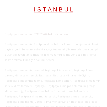
İ S T A N B U L
Reşitpaşa klima servisi; 0212 234 0 444 | Klima bakımı
Reşitpaşa klima servisi, Reşitpaşa klima bakımı, klima montajı servisi olarak
başta arçelik, beko, mitsubishi, regal,altus vestel, gibi markalarda salon tipi,
duvar tipi, tavan tipi klimalar için klima tamiri, klima yer değişimi / klima
sökme takma, klima gaz dolumu servisi.
Reşitpaşa klima servisi, istanbul Reşitpaşa klima servisi, Reşitpaşa klima
bakımı, klima bakım servisi Reşitpaşa , Reşitpaşa klima yer değişimi,
Reşitpaşa klima sökme takma, Reşitpaşa klima tamiri, Reşitpaşa klima tamir
servisi, klima tamircisi Reşitpaşa , Reşitpaşa klima gaz dolumu, Reşitpaşa
klima temizliği, Reşitpaşa klima bakım ücretleri, klima bakım ücreti
Reşitpaşa , Reşitpaşa klima montaj servisi, Reşitpaşa klima arıza servisi,
Reşitpaşa klima montaj ücreti, klima montaj fiyatları Reşitpaşa , Reşitpaşa
klima sökme takma ücretleri, klima gaz dolum fiyatları Reşitpaşa , Reşitpaşa