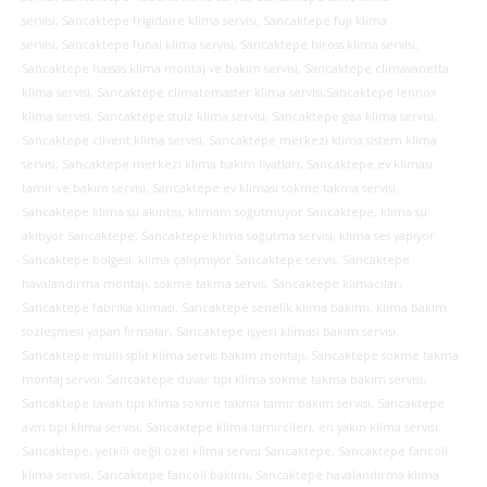
servisi, Sancaktepe frigidaire klima servisi, Sancaktepe fuji klima
servisi, Sancaktepe funai klima servisi,
Sancaktepe hiross klima servisi,
Sancaktepe hassas klima montaj ve bakım servisi, Sancaktepe climavanetta
klima servisi, Sancaktepe climatemaster klima servisi,Sancaktepe lennox
klima servisi, Sancaktepe stulz klima servisi, Sancaktepe gea klima servisi,
Sancaktepe clivent klima servisi, Sancaktepe merkezi klima sistem klima
servisi, Sancaktepe merkezi klima bakım fiyatları, Sancaktepe ev kliması
tamir ve bakım servisi, Sancaktepe ev kliması sökme takma servisi,
Sancaktepe klima su akıntısı, klimam soğutmuyor Sancaktepe, klima su
akıtıyor Sancaktepe, Sancaktepe klima soğutma servisi, klima ses yapıyor
Sancaktepe bölgesi, klima çalışmıyor Sancaktepe servis, Sancaktepe
havalandırma montajı, sökme takma servis, Sancaktepe klimacılar,
Sancaktepe fabrika kliması, Sancaktepe senelik klima bakımı, klima bakım
sözleşmesi yapan firmalar, Sancaktepe işyeri kliması bakım servisi,
Sancaktepe multi split klima servis bakım montajı, Sancaktepe sökme takma
montaj servisi, Sancaktepe duvar tipi klima sökme takma bakım servisi,
Sancaktepe tavan tipi klima sökme takma tamir bakım servisi, Sancaktepe
avm tipi klima servisi, Sancaktepe klima tamircileri, en yakın klima servisi
Sancaktepe, yetkili değil özel klima servisi Sancaktepe, Sancaktepe fancoil
klima servisi, Sancaktepe fancoil bakımı, Sancaktepe havalandırma klima