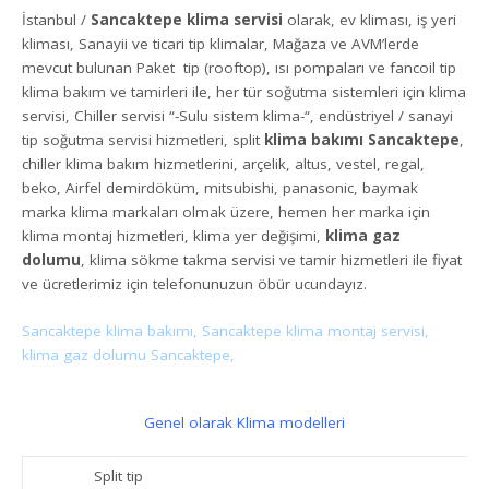
İstanbul /
Sancaktepe klima servisi
olarak, ev kliması, iş yeri
kliması, Sanayii ve ticari tip klimalar, Mağaza ve AVM’lerde
mevcut bulunan Paket tip (rooftop), ısı pompaları ve fancoil tip
klima bakım ve tamirleri ile, her tür soğutma sistemleri için klima
servisi, Chiller servisi “-Sulu sistem klima-“, endüstriyel / sanayi
tip soğutma servisi hizmetleri, split
klima bakımı Sancaktepe
,
chiller klima bakım hizmetlerini, arçelik, altus, vestel, regal,
beko, Airfel demirdöküm, mitsubishi, panasonic, baymak
marka klima markaları olmak üzere, hemen her marka için
klima montaj hizmetleri, klima yer değişimi,
klima gaz
dolumu
, klima sökme takma servisi ve tamir hizmetleri ile fiyat
ve ücretlerimiz için telefonunuzun öbür ucundayız.
Sancaktepe klima bakımı, Sancaktepe klima montaj servisi,
klima gaz dolumu Sancaktepe,
Genel olarak Klima modelleri
Split tip