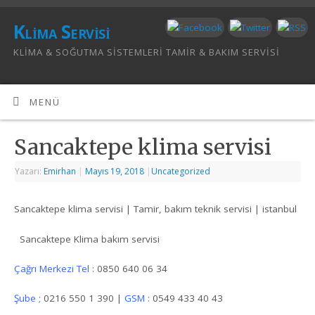
Klima Servisi
KLIMA & SOĞUTMA SISTEMLERI TAMIR & BAKIM SERVISI
MENÜ
Sancaktepe klima servisi
Yazarı:
Emirhan
|
Mayıs 19, 2018
|
Uncategorized
Sancaktepe klima servisi | Tamir, bakım teknik servisi | istanbul
Sancaktepe Klima bakım servisi
Çağrı Merkezi Tel
: 0850 640 06 34
Şube ;
0216 550 1 390 |
GSM :
0549 433 40 43