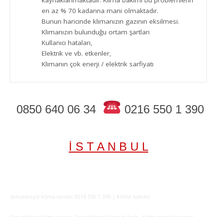
kaynaklanmaktadır. Klima bakımı bu problemlerin
en az % 70 kadarına mani olmaktadır.
Bunun haricinde klimanızın gazının eksilmesi.
Klimanızın bulunduğu ortam şartları
Kullanıcı hataları,
Elektrik ve vb. etkenler,
Klimanın çok enerji / elektrik sarfiyatı
0850 640 06 34
0216 550 1 390
İ S T A N B U L
Sancaktepe klima servisi; 0216 550 1 390 | Klima bakımı