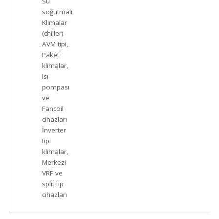
Su
soğutmalı
Klimalar
(chiller)
AVM tipi,
Paket
klimalar,
Isı
pompası
ve
Fancoil
cihazları
İnverter
tipi
klimalar,
Merkezi
VRF ve
split tip
cihazları