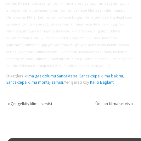
servisi, klima motoru çalışmıyor, klima motoru çalışıyor ama soğutmuyor /
ısıtmıyor, klima pervanesi dönmiyor, Sancaktepe klima servisleri istanbul,
klima servis 444. Şirketimiz Sancaktepe bölgesi klima yetkili servisi değil özel
servisidir, Sancaktepe soğutma servisi, klimaya kaça defa bakım yapılır?,
klima soğutmaya / ısıtmaya başlamıyor, klimadan sesler geliyor, klima
kullanım tasarrufları, klima çok elektrik yakarmı?, klima kumandası
çalışmıyor, klimanın ışığı yanıyor ama çalışmıyor, ucuz klima bakımı yapan
yerleri, ekonomik klima bakımı / kullanımı, klimadan su akması, klimanın
terleme yapması, klimanın gazı bitermi?, en iyi klima hangisi?, klima çeşitleri
hangileri?,klima montajı nasıl yapılır?, klima bakımı nasıl yapılır?,
Etiket(ler):
klima gaz dolumu Sancaktepe
,
Sancaktepe klima bakımı
,
Sancaktepe klima montaj servisi
.
Yer işareti koy
Kalıcı Bağlantı
.
«
Çengelköy klima servisi
Ünalan klima servisi
»