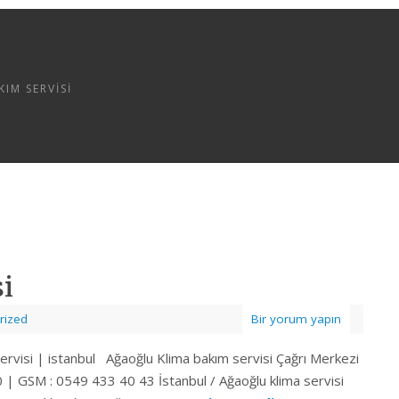
IM SERVISI
i
rized
Bir yorum yapın
servisi | istanbul Ağaoğlu Klima bakım servisi Çağrı Merkezi
 | GSM : 0549 433 40 43 İstanbul / Ağaoğlu klima servisi