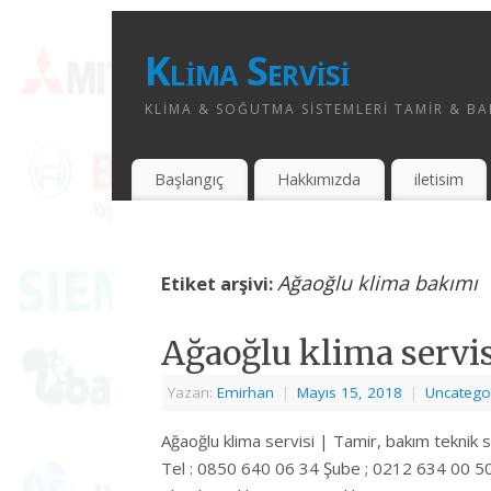
Klima Servisi
KLIMA & SOĞUTMA SISTEMLERI TAMIR & BAK
Başlangıç
Hakkımızda
iletisim
Ağaoğlu klima bakımı
Etiket arşivi:
Ağaoğlu klima servis
Yazarı:
Emirhan
|
Mayıs 15, 2018
|
Uncatego
Ağaoğlu klima servisi | Tamir, bakım teknik 
Tel : 0850 640 06 34 Şube ; 0212 634 00 50