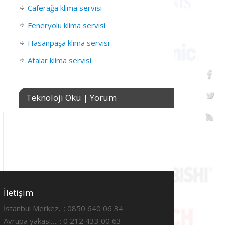
Caferağa klima servisi
Feneryolu klima servisi
Hasanpaşa klima servisi
Atalar klima servisi
Teknoloji Oku | Yorum
İletişim
İstanbul Merkez.. : 0850 640 06 34
Avrupa yakası…. : 0 212 433 00 63