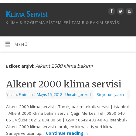
Klima Servisi
KLIMA & SOĞUTMA SISTEMLERI TAMIR & BAKIM SERVISI
MENÜ
Alkent 2000 klima bakımı
Etiket arşivi:
Alkent 2000 klima servisi
Yazarı:
Emirhan
|
Mayıs 15, 2018
|
Uncategorized
Bir yorum yapın
Alkent 2000 klima servisi | Tamir, bakım teknik servisi | istanbul
Alkent 2000 Klima bakım servisi Çağrı Merkezi Tel : 0850 640
06 34 Şube ; 0212 634 00 50 | GSM : 0549 433 40 43 İstanbul /
Alkent 2000 klima servisi olarak, ev kliması, iş yeri kliması,
Sanayii ve ticari tip…
Continue reading
→