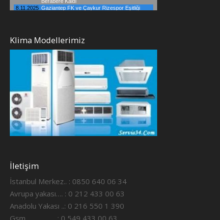
Klima Modellerimiz
İletişim
İstanbul Merkez.. : 0850 640 06 34
Avrupa yakası…. : 0 212 433 00 63
Anadolu Yakası ..: 0 216 550 1 390
Gsm ……………..: 0 549 433 00 63