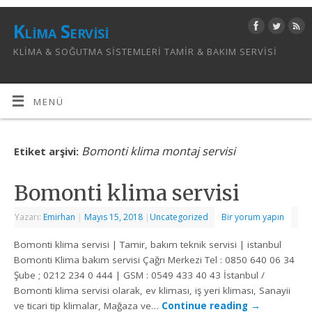
Klima Servisi
KLIMA & SOĞUTMA SISTEMLERI TAMIR & BAKIM SERVISI
MENÜ
Bomonti klima montaj servisi
Etiket arşivi:
Bomonti klima servisi
Yazarı:
Emirhan
|
Mayıs 15, 2018
|
Uncategorized
Bir yorum yapın
Bomonti klima servisi | Tamir, bakım teknik servisi | istanbul
Bomonti Klima bakım servisi Çağrı Merkezi Tel : 0850 640 06 34
Şube ; 0212 234 0 444 | GSM : 0549 433 40 43 İstanbul /
Bomonti klima servisi olarak, ev kliması, iş yeri kliması, Sanayii
ve ticari tip klimalar, Mağaza ve…
Continue reading
→