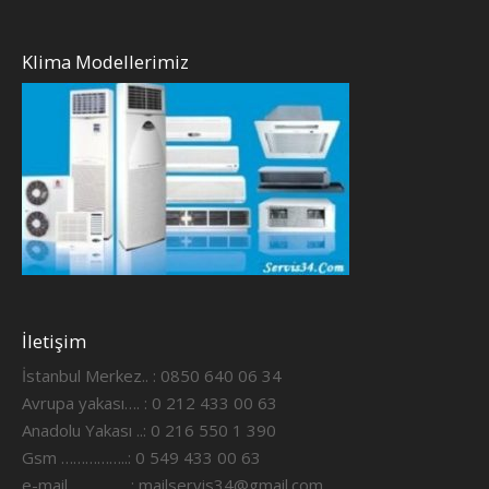
Klima Modellerimiz
İletişim
İstanbul Merkez.. : 0850 640 06 34
Avrupa yakası…. : 0 212 433 00 63
Anadolu Yakası ..: 0 216 550 1 390
Gsm ……………..: 0 549 433 00 63
e-mail…………….:
mailservis34@gmail.com