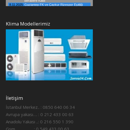
Klima Modellerimiz
İletişim
İstanbul Merkez.. : 0850 640 06 34
Avrupa yakası…. : 0 212 433 00 63
Anadolu Yakası ..: 0 216 550 1 390
Gsm ……………..: 0 549 433 00 63