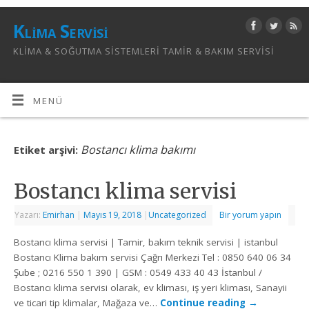
Klima Servisi
KLIMA & SOĞUTMA SISTEMLERI TAMIR & BAKIM SERVISI
MENÜ
Bostancı klima bakımı
Etiket arşivi:
Bostancı klima servisi
Yazarı:
Emirhan
|
Mayıs 19, 2018
|
Uncategorized
Bir yorum yapın
Bostancı klima servisi | Tamir, bakım teknik servisi | istanbul
Bostancı Klima bakım servisi Çağrı Merkezi Tel : 0850 640 06 34
Şube ; 0216 550 1 390 | GSM : 0549 433 40 43 İstanbul /
Bostancı klima servisi olarak, ev kliması, iş yeri kliması, Sanayii
ve ticari tip klimalar, Mağaza ve…
Continue reading
→