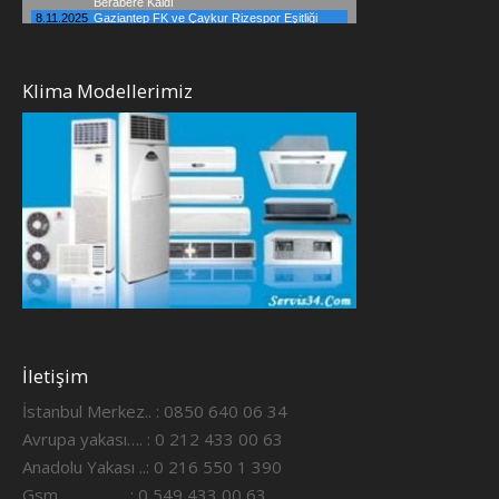
Klima Modellerimiz
İletişim
İstanbul Merkez.. : 0850 640 06 34
Avrupa yakası…. : 0 212 433 00 63
Anadolu Yakası ..: 0 216 550 1 390
Gsm ……………..: 0 549 433 00 63