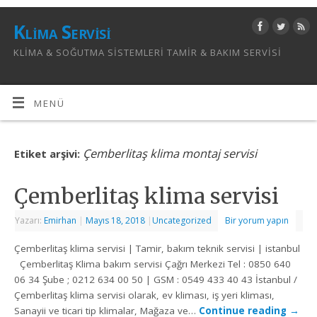
Klima Servisi
KLIMA & SOĞUTMA SISTEMLERI TAMIR & BAKIM SERVISI
MENÜ
Çemberlitaş klima montaj servisi
Etiket arşivi:
Çemberlitaş klima servisi
Yazarı:
Emirhan
|
Mayıs 18, 2018
|
Uncategorized
Bir yorum yapın
Çemberlitaş klima servisi | Tamir, bakım teknik servisi | istanbul
Çemberlitaş Klima bakım servisi Çağrı Merkezi Tel : 0850 640
06 34 Şube ; 0212 634 00 50 | GSM : 0549 433 40 43 İstanbul /
Çemberlitaş klima servisi olarak, ev kliması, iş yeri kliması,
Sanayii ve ticari tip klimalar, Mağaza ve…
Continue reading
→