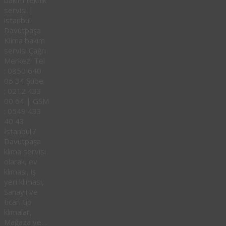
bakım teknik
servisi |
istanbul
Davutpaşa
Klima bakım
servisi Çağrı
Merkezi Tel
: 0850 640
06 34 Şube
; 0212 433
00 64 | GSM
: 0549 433
40 43
İstanbul /
Davutpaşa
klima servisi
olarak, ev
kliması, iş
yeri kliması,
Sanayii ve
ticari tip
klimalar,
Mağaza ve…