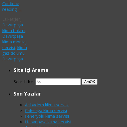
Continue
reading
→
Etiket(ler):
Davutpaşa
klima bakımı
,
Davutpaşa
klima montaj
servisi
,
klima
gaz dolumu
Davutpaşa
Site içi Arama
Search for:
Ara
OK
Son Yazılar
Acıbadem klima servisi
Caferağa klima servisi
Feneryolu klima servisi
Hasanpaşa klima servisi