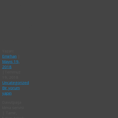
montaj
servisi
Davutpaşa
klima
servisi
Yazarı:
Emirhan
|
Mayıs 19,
2018
|
Temmuz
19, 2018
Uncategorized
Bir yorum
yapın
Davutpaşa
klima servisi
| Tamir,