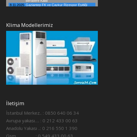
Klima Modellerimiz
İletişim
İstanbul Merkez.. : 0850 640 06 34
Avrupa yakası…. : 0 212 433 00 63
Anadolu Yakası ..: 0 216 550 1 390
Gsm ……………..: 0 549 433 00 63