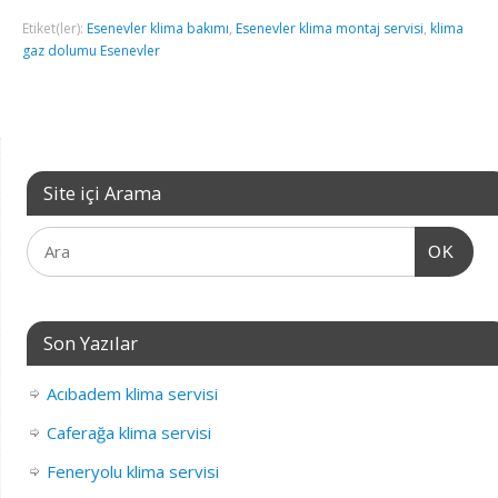
Etiket(ler):
Esenevler klima bakımı
,
Esenevler klima montaj servisi
,
klima
gaz dolumu Esenevler
Site içi Arama
OK
Son Yazılar
Acıbadem klima servisi
Caferağa klima servisi
Feneryolu klima servisi