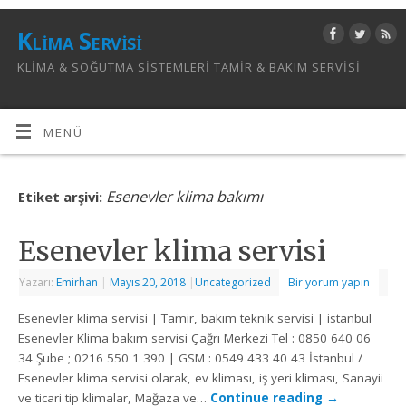
Klima Servisi
KLIMA & SOĞUTMA SISTEMLERI TAMIR & BAKIM SERVISI
MENÜ
Esenevler klima bakımı
Etiket arşivi:
Esenevler klima servisi
Yazarı:
Emirhan
|
Mayıs 20, 2018
|
Uncategorized
Bir yorum yapın
Esenevler klima servisi | Tamir, bakım teknik servisi | istanbul
Esenevler Klima bakım servisi Çağrı Merkezi Tel : 0850 640 06
34 Şube ; 0216 550 1 390 | GSM : 0549 433 40 43 İstanbul /
Esenevler klima servisi olarak, ev kliması, iş yeri kliması, Sanayii
ve ticari tip klimalar, Mağaza ve…
Continue reading
→