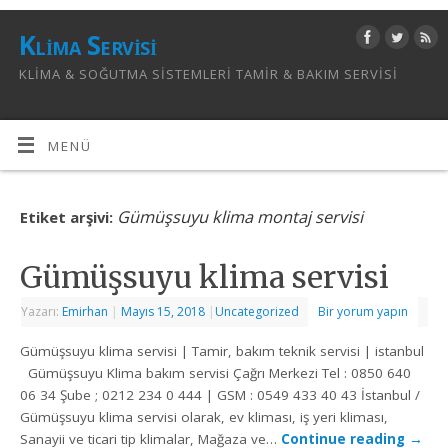
Klima Servisi
KLIMA & SOĞUTMA SISTEMLERI TAMIR & BAKIM SERVISI
MENÜ
Gümüşsuyu klima montaj servisi
Etiket arşivi:
Gümüşsuyu klima servisi
Yazarı:
Emirhan
|
Mayıs 15, 2018
|
Uncategorized
Bir yorum yapın
Gümüşsuyu klima servisi | Tamir, bakım teknik servisi | istanbul
Gümüşsuyu Klima bakım servisi Çağrı Merkezi Tel : 0850 640
06 34 Şube ; 0212 234 0 444 | GSM : 0549 433 40 43 İstanbul /
Gümüşsuyu klima servisi olarak, ev kliması, iş yeri kliması,
Sanayii ve ticari tip klimalar, Mağaza ve…
Continue reading
→