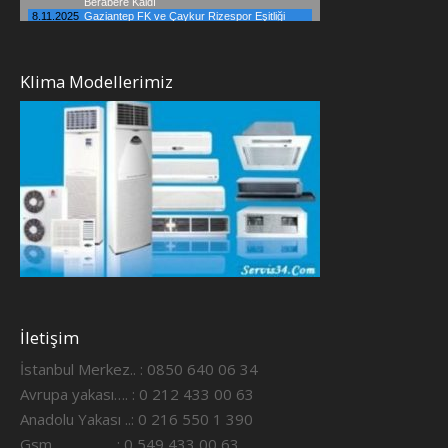
Klima Modellerimiz
İletişim
İstanbul Merkez.. : 0850 640 06 34
Avrupa yakası…. : 0 212 433 00 63
Anadolu Yakası ..: 0 216 550 1 390
Gsm ……………..: 0 549 433 00 63