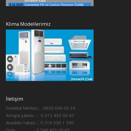
Klima Modellerimiz
İletişim
İstanbul Merkez.. : 0850 640 06 34
Avrupa yakası…. : 0 212 433 00 63
Anadolu Yakası ..: 0 216 550 1 390
Gsm ……………..: 0 549 433 00 63