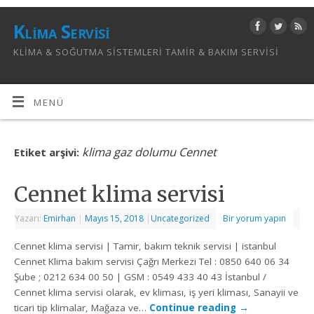
Klima Servisi
KLIMA & SOĞUTMA SISTEMLERI TAMIR & BAKIM SERVISI
MENÜ
klima gaz dolumu Cennet
Etiket arşivi:
Cennet klima servisi
Yazarı:
Emirhan
|
Mayıs 15, 2018
|
Uncategorized
Bir yorum yapın
Cennet klima servisi | Tamir, bakım teknik servisi | istanbul
Cennet Klima bakım servisi Çağrı Merkezi Tel : 0850 640 06 34
Şube ; 0212 634 00 50 | GSM : 0549 433 40 43 İstanbul /
Cennet klima servisi olarak, ev kliması, iş yeri kliması, Sanayii ve
ticari tip klimalar, Mağaza ve…
Continue reading
→