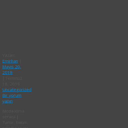
montaj
servisi
Moda
klima
servisi
Yazarı:
Emirhan
|
Mayıs 20,
2018
|
Temmuz
18, 2018
Uncategorized
Bir yorum
yapın
Moda klima
servisi |
Tamir, bakım