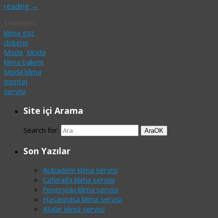
reading
→
Etiket(ler):
klima gaz
dolumu
Moda
,
Moda
klima bakımı
,
Moda klima
montaj
servisi
Site içi Arama
Search for:
Ara
OK
Son Yazılar
Acıbadem klima servisi
Caferağa klima servisi
Feneryolu klima servisi
Hasanpaşa klima servisi
Atalar klima servisi