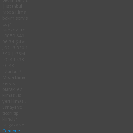
teknik servisi
| istanbul
Moda Klima
bakım servisi
Çağrı
Merkezi Tel
: 0850 640
06 34 Şube
; 0216 550 1
390 | GSM
: 0549 433
40 43
İstanbul /
Moda klima
servisi
olarak, ev
kliması, iş
yeri kliması,
Sanayii ve
ticari tip
klimalar,
Mağaza ve…
Continue