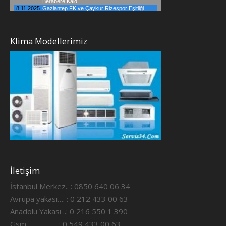
Klima Modellerimiz
İletişim
İstanbul Merkez.. : 0850 640 06 34
Avrupa yakası…. : 0 212 433 00 63
Anadolu Yakası ..: 0 216 550 1 390
Gsm ……………..: 0 549 433 00 63