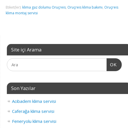
Etiket(ler):
klima gaz dolumu Oruçreis
,
Oruçreis klima bakımı
,
Oruçreis
klima montaj servisi
Site içi Arama
OK
Son Yazılar
Acıbadem klima servisi
Caferağa klima servisi
Feneryolu klima servisi