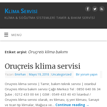
Klima Servisi
KLIMA & SOĞUTMA SISTEMLERI TAMIR & BAKIM SERVISI
MENÜ
Oruçreis klima bakımı
Etiket arşivi:
Oruçreis klima servisi
Yazarı:
Emirhan
|
Mayıs 19, 2018
|
Uncategorized
Bir yorum yapın
Oruçreis klima servisi | Tamir, bakım teknik servisi | istanbul
Oruçreis Klima bakım servisi Çağrı Merkezi Tel : 0850 640 06 34
Şube ; 0212 433 00 64 | GSM : 0549 433 40 43 İstanbul /
Oruçreis klima servisi olarak, ev kliması, iş yeri kliması, Sanayii
ve ticari tip klimalar, Mağaza ve…
Continue reading
→