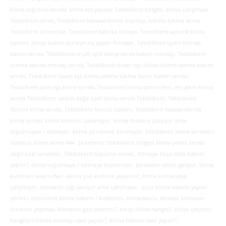
klima soğutma servisi, klima ses yapıyor Tekstilkent bölgesi, klima çalışmıyor
Tekstilkent servis, Tekstilkent havalandırma montajı, sökme takma servis,
Tekstilkent klimacılar, Tekstilkent fabrika kliması, Tekstilkent senelik klima
bakımı, klima bakım sözleşmesi yapan firmalar, Tekstilkent işyeri kliması
bakım servisi, Tekstilkent multi split klima servis bakım montajı, Tekstilkent
sökme takma montaj servisi, Tekstilkent duvar tipi klima sökme takma bakım
servisi, Tekstilkent tavan tipi klima sökme takma tamir bakım servisi,
Tekstilkent avm tipi klima servisi, Tekstilkent klima tamircileri, en yakın klima
servisi Tekstilkent, yetkili değil özel klima servisi Tekstilkent, Tekstilkent
fancoil klima servisi, Tekstilkent fancoil bakımı, Tekstilkent havalandırma
klima servisi, klima motoru çalışmıyor, klima motoru çalışıyor ama
soğutmuyor / ısıtmıyor, klima pervanesi dönmiyor, Tekstilkent klima servisleri
istanbul, klima servis 444. Şirketimiz Tekstilkent bölgesi klima yetkili servisi
değil özel servisidir, Tekstilkent soğutma servisi, klimaya kaça defa bakım
yapılır?, klima soğutmaya / ısıtmaya başlamıyor, klimadan sesler geliyor, klima
kullanım tasarrufları, klima çok elektrik yakarmı?, klima kumandası
çalışmıyor, klimanın ışığı yanıyor ama çalışmıyor, ucuz klima bakımı yapan
yerleri, ekonomik klima bakımı / kullanımı, klimadan su akması, klimanın
terleme yapması, klimanın gazı bitermi?, en iyi klima hangisi?, klima çeşitleri
hangileri?,klima montajı nasıl yapılır?, klima bakımı nasıl yapılır?,