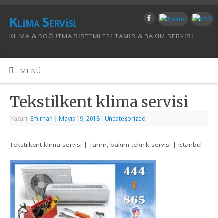
Klima Servisi
KLIMA & SOĞUTMA SISTEMLERI TAMIR & BAKIM SERVISI
MENÜ
Tekstilkent klima servisi
Yazarı:
Emirhan
|
Mayıs 19, 2018
|
Uncategorized
Tekstilkent klima servisi | Tamir, bakım teknik servisi | istanbul