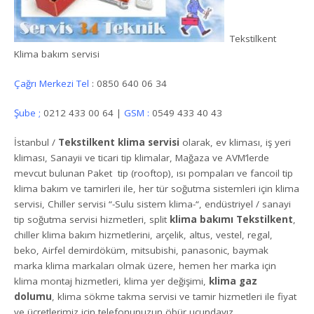
Tekstilkent
Klima bakım servisi
Çağrı Merkezi Tel
: 0850 640 06 34
Şube ;
0212 433 00 64 |
GSM :
0549 433 40 43
İstanbul /
Tekstilkent klima servisi
olarak, ev kliması, iş yeri
kliması, Sanayii ve ticari tip klimalar, Mağaza ve AVM’lerde
mevcut bulunan Paket tip (rooftop), ısı pompaları ve fancoil tip
klima bakım ve tamirleri ile, her tür soğutma sistemleri için klima
servisi, Chiller servisi “-Sulu sistem klima-“, endüstriyel / sanayi
tip soğutma servisi hizmetleri, split
klima bakımı Tekstilkent
,
chiller klima bakım hizmetlerini, arçelik, altus, vestel, regal,
beko, Airfel demirdöküm, mitsubishi, panasonic, baymak
marka klima markaları olmak üzere, hemen her marka için
klima montaj hizmetleri, klima yer değişimi,
klima gaz
dolumu
, klima sökme takma servisi ve tamir hizmetleri ile fiyat
ve ücretlerimiz için telefonunuzun öbür ucundayız.