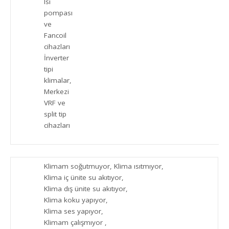
Isı
pompası
ve
Fancoil
cihazları
İnverter
tipi
klimalar,
Merkezi
VRF ve
split tip
cihazları
Klimam soğutmuyor, Klima ısıtmıyor,
Klima iç ünite su akıtıyor,
Klima dış ünite su akıtıyor,
Klima koku yapıyor,
Klima ses yapıyor,
Klimam çalışmıyor ,