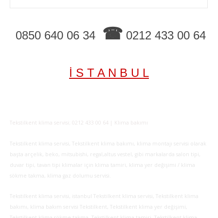
☎
0850 640 06 34
0212 433 00 64
İ S T A N B U L
Tekstilkent klima servisi; 0212 433 00 64 | Klima bakımı
Tekstilkent klima servisi, Tekstilkent klima bakımı, klima montajı servisi olarak
başta arçelik, beko, mitsubishi, regal,altus vestel, gibi markalarda salon tipi,
duvar tipi, tavan tipi klimalar için klima tamiri, klima yer değişimi / klima
sökme takma, klima gaz dolumu servisi.
Tekstilkent klima servisi, istanbul Tekstilkent klima servisi, Tekstilkent klima
bakımı, klima bakım servisi Tekstilkent, Tekstilkent klima yer değişimi,
Tekstilkent klima sökme takma, Tekstilkent klima tamiri, Tekstilkent klima