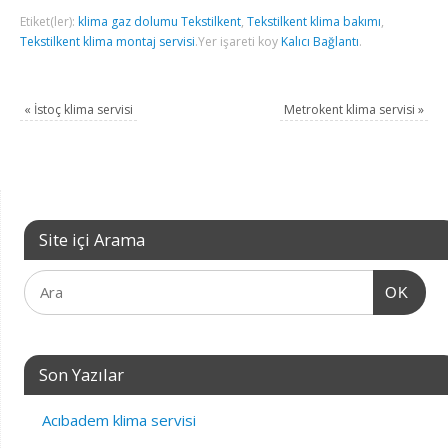
Etiket(ler):
klima gaz dolumu Tekstilkent
,
Tekstilkent klima bakımı
,
Tekstilkent klima montaj servisi
.
Yer işareti koy
Kalıcı Bağlantı
.
«
İstoç klima servisi
Metrokent klima servisi
»
Site içi Arama
OK
Son Yazılar
Acıbadem klima servisi