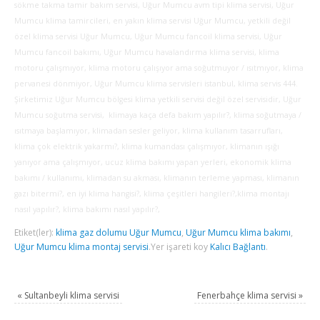
sökme takma tamir bakım servisi, Uğur Mumcu avm tipi klima servisi, Uğur
Mumcu klima tamircileri, en yakın klima servisi Uğur Mumcu, yetkili değil
özel klima servisi Uğur Mumcu, Uğur Mumcu fancoil klima servisi, Uğur
Mumcu fancoil bakımı, Uğur Mumcu havalandırma klima servisi, klima
motoru çalışmıyor, klima motoru çalışıyor ama soğutmuyor / ısıtmıyor, klima
pervanesi dönmiyor, Uğur Mumcu klima servisleri istanbul, klima servis 444.
Şirketimiz Uğur Mumcu bölgesi klima yetkili servisi değil özel servisidir, Uğur
Mumcu soğutma servisi, klimaya kaça defa bakım yapılır?, klima soğutmaya /
ısıtmaya başlamıyor, klimadan sesler geliyor, klima kullanım tasarrufları,
klima çok elektrik yakarmı?, klima kumandası çalışmıyor, klimanın ışığı
yanıyor ama çalışmıyor, ucuz klima bakımı yapan yerleri, ekonomik klima
bakımı / kullanımı, klimadan su akması, klimanın terleme yapması, klimanın
gazı bitermi?, en iyi klima hangisi?, klima çeşitleri hangileri?,klima montajı
nasıl yapılır?, klima bakımı nasıl yapılır?,
Etiket(ler):
klima gaz dolumu Uğur Mumcu
,
Uğur Mumcu klima bakımı
,
Uğur Mumcu klima montaj servisi
.
Yer işareti koy
Kalıcı Bağlantı
.
«
Sultanbeyli klima servisi
Fenerbahçe klima servisi
»