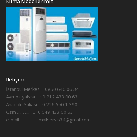
Klima Modellerimiz
İletişim
İstanbul Merkez.. : 0850 640 06 34
Avrupa yakası…. : 0 212 433 00 63
Anadolu Yakası ..: 0 216 550 1 390
Gsm ……………..: 0 549 433 00 63
e-mail…………….:
mailservis34@gmail.com