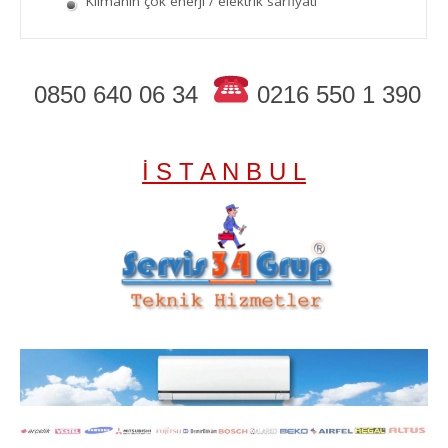
Klimanın çok enerji / elektrik sarfiyatı
0850 640 06 34
0216 550 1 390
İ S T A N B U L