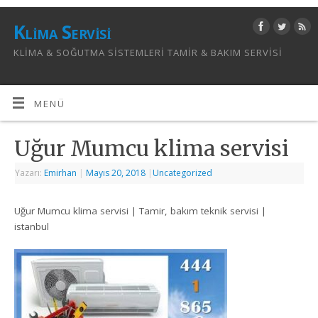
Klima Servisi
KLIMA & SOĞUTMA SISTEMLERI TAMIR & BAKIM SERVISI
MENÜ
Uğur Mumcu klima servisi
Yazarı:
Emirhan
|
Mayıs 20, 2018
|
Uncategorized
Uğur Mumcu klima servisi | Tamir, bakım teknik servisi |
istanbul