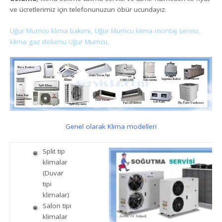
ve ücretlerimiz için telefonunuzun öbür ucundayız.
Uğur Mumcu klima bakımı, Uğur Mumcu klima montaj servisi,
klima gaz dolumu Uğur Mumcu,
Genel olarak Klima modelleri
Split tip
klimalar
(Duvar
tipi
klimalar)
Salon tipi
klimalar