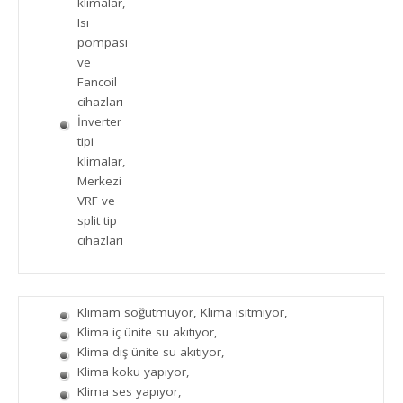
klimalar,
Isı
pompası
ve
Fancoil
cihazları
İnverter
tipi
klimalar,
Merkezi
VRF ve
split tip
cihazları
Klimam soğutmuyor, Klima ısıtmıyor,
Klima iç ünite su akıtıyor,
Klima dış ünite su akıtıyor,
Klima koku yapıyor,
Klima ses yapıyor,