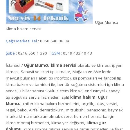
Uğur Mumcu
Klima bakım servisi
Çağrı Merkezi Tel
: 0850 640 06 34
Şube ;
0216 550 1 390 |
GSM :
0549 433 40 43
İstanbul /
Uğur Mumcu klima servisi
olarak, ev kliması, iş yeri
kliması, Sanayii ve ticari tip klimalar, Mağaza ve AVM’lerde
mevcut bulunan Paket tip (rooftop), ısı pompaları ve fancoil tip
klima bakım ve tamirleri ile, her tür soğutma sistemleri için klima
servisi, Chiller servisi “-Sulu sistem klima-“, endüstriyel / sanayi
tip soğutma servisi hizmetleri, split
klima bakımı Uğur
Mumcu
, chiller klima bakım hizmetlerini, arçelik, altus, vestel,
regal, beko, Airfel demirdöküm, mitsubishi, panasonic, baymak
marka klima markaları olmak üzere, hemen her marka için
klima montaj hizmetleri, klima yer değişimi,
klima gaz
dolumu
, klima sökme takma servisi ve tamir hizmetleri ile fiyat