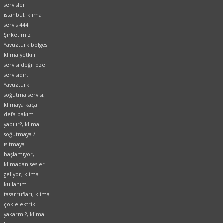
servisleri
istanbul, klima
servis 444.
Şirketimiz
Yavuztürk bölgesi
klima yetkili
servisi değil özel
servisidir,
Yavuztürk
soğutma servisi,
klimaya kaça
defa bakım
yapılır?, klima
soğutmaya /
ısıtmaya
başlamıyor,
klimadan sesler
geliyor, klima
kullanım
tasarrufları, klima
çok elektrik
yakarmı?, klima