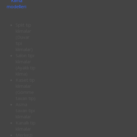
Klima
modelleri
Split tip
klimalar
(Duvar
tipi
klimalar)
Salon tipi
klimalar
(Ayaklı tip
klima)
Kaset tip
klimalar
(Gömme
tavan tip)
Asma
tavan tipi
klimalar
Kanallı tip
klimalar
Merkezi