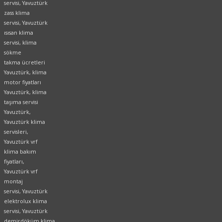
servisi, Yavuztürk
zass klima
servisi, Yavuztürk
ısısan klima
servisi, klima
sökme
takma ücretleri
Yavuztürk, klima
motor fiyatları
Yavuztürk, klima
taşıma servisi
Yavuztürk,
Yavuztürk klima
servisleri,
Yavuztürk vrf
klima bakım
fiyatları,
Yavuztürk vrf
montaj
servisi, Yavuztürk
elektrolux klima
servisi, Yavuztürk
demirdöküm klima