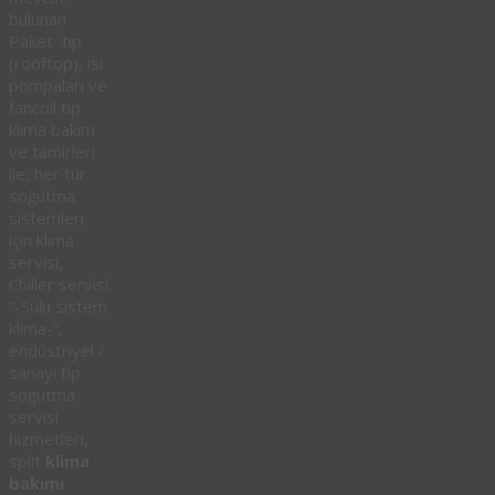
bulunan
Paket tip
(rooftop), ısı
pompaları ve
fancoil tip
klima bakım
ve tamirleri
ile, her tür
soğutma
sistemleri
için klima
servisi,
Chiller servisi
“-Sulu sistem
klima-“,
endüstriyel /
sanayi tip
soğutma
servisi
hizmetleri,
split
klima
bakımı