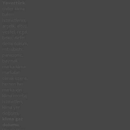
Yavuztürk
,
chiller klima
bakım
hizmetlerini,
arçelik, altus,
vestel, regal,
beko, Airfel
demirdöküm,
mitsubishi,
panasonic,
baymak
marka klima
markaları
olmak üzere,
hemen her
marka için
klima montaj
hizmetleri,
klima yer
değişimi,
klima gaz
dolumu
,