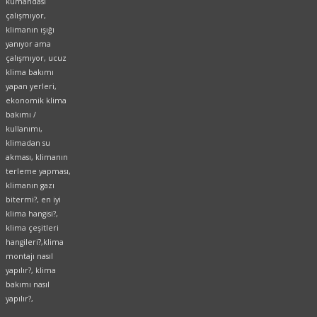
kumandası
çalışmıyor,
klimanın ışığı
yanıyor ama
çalışmıyor, ucuz
klima bakımı
yapan yerleri,
ekonomik klima
bakımı /
kullanımı,
klimadan su
akması, klimanın
terleme yapması,
klimanın gazı
bitermi?, en iyi
klima hangisi?,
klima çeşitleri
hangileri?,klima
montajı nasıl
yapılır?, klima
bakımı nasıl
yapılır?,