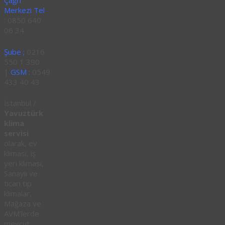
Çağrı
Merkezi Tel
: 0850 640
06 34
Şube ;
0216
550 1 390
|
GSM :
0549
433 40 43
İstanbul /
Yavuztürk
klima
servisi
olarak, ev
kliması, iş
yeri kliması,
Sanayii ve
ticari tip
klimalar,
Mağaza ve
AVM’lerde
mevcut