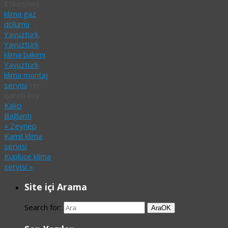
Etiket(ler):
klima gaz
dolumu
Yavuztürk
,
Yavuztürk
klima bakımı
,
Yavuztürk
klima montaj
servisi
.
Yer
işareti koy
Kalıcı
Bağlantı
.
«
Zeynep
Kamil klima
servisi
Küplüce klima
servisi
»
Site içi Arama
Search for:
Ara
OK