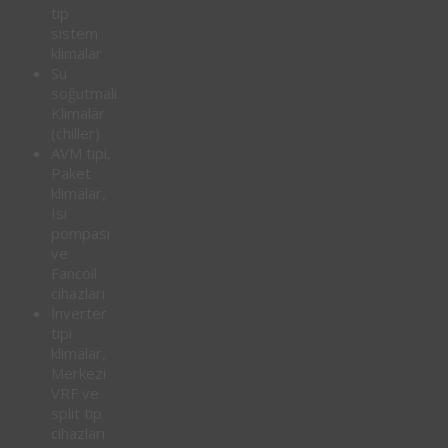
tip
sistem
klimalar
Su
soğutmalı
Klimalar
(chiller)
AVM tipi,
Paket
klimalar,
Isı
pompası
ve
Fancoil
cihazları
İnverter
tipi
klimalar,
Merkezi
VRF ve
split tip
cihazları