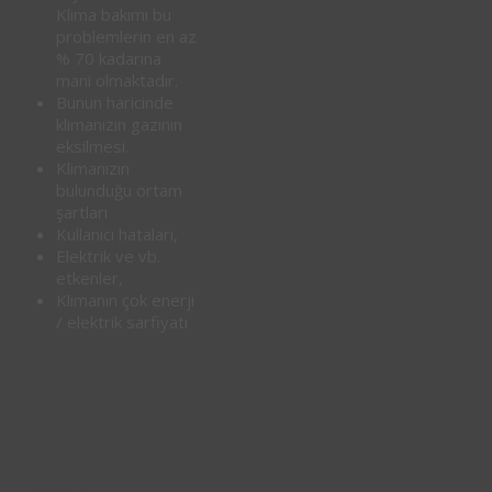
Klima bakımı bu
problemlerin en az
% 70 kadarına
mani olmaktadır.
Bunun haricinde
klimanızın gazının
eksilmesi.
Klimanızın
bulunduğu ortam
şartları
Kullanıcı hataları,
Elektrik ve vb.
etkenler,
Klimanın çok enerji
/ elektrik sarfiyatı
0850
640 06
34
0216
☎
550 1