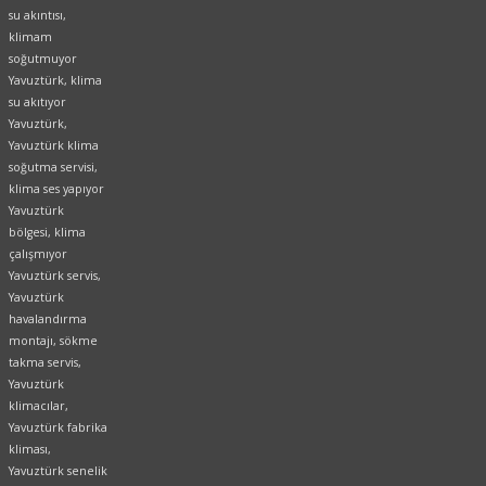
su akıntısı,
klimam
soğutmuyor
Yavuztürk, klima
su akıtıyor
Yavuztürk,
Yavuztürk klima
soğutma servisi,
klima ses yapıyor
Yavuztürk
bölgesi, klima
çalışmıyor
Yavuztürk servis,
Yavuztürk
havalandırma
montajı, sökme
takma servis,
Yavuztürk
klimacılar,
Yavuztürk fabrika
kliması,
Yavuztürk senelik