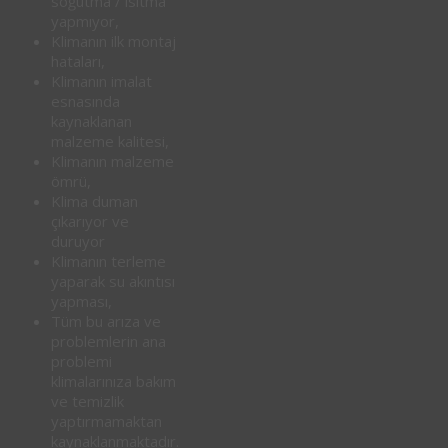
soğutma / ısıtma
yapmıyor,
Klimanın ilk montaj
hataları,
Klimanın imalat
esnasında
kaynaklanan
malzeme kalitesi,
Klimanın malzeme
ömrü,
Klima duman
çıkarıyor ve
duruyor
Klimanın terleme
yaparak su akıntısı
yapması,
Tüm bu arıza ve
problemlerin ana
problemi
klimalarınıza bakım
ve temizlik
yaptırmamaktan
kaynaklanmaktadır.