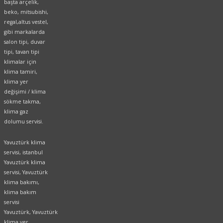
başta arçelik,
beko, mitsubishi,
regal,altus vestel,
gibi markalarda
salon tipi, duvar
tipi, tavan tipi
klimalar için
klima tamiri,
klima yer
değişimi / klima
sökme takma,
klima gaz
dolumu servisi.
Yavuztürk klima
servisi, istanbul
Yavuztürk klima
servisi, Yavuztürk
klima bakımı,
klima bakım
servisi
Yavuztürk, Yavuztürk
klima yer