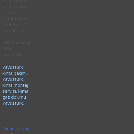
klima sökme
takma servisi
ve tamir
hizmetleri ile
fiyat ve
ücretlerimiz
için
telefonunuzun
öbür
ucundayız.
Yavuztürk
klima bakımı,
Yavuztürk
klima montaj
servisi, klima
gaz dolumu
Yavuztürk,
Genel olarak