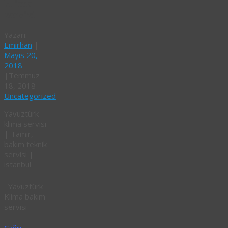
klima
servisi
Yazarı:
Emirhan
|
Mayıs 20,
2018
|
Temmuz
18, 2018
Uncategorized
Yavuztürk
klima servisi
| Tamir,
bakım teknik
servisi |
istanbul
Yavuztürk
Klima bakım
servisi