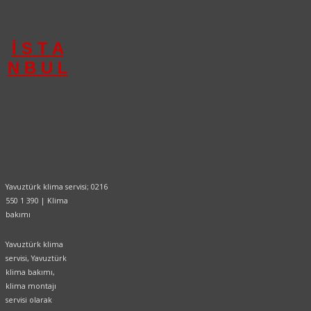
390
İ S T A
N B U L
Yavuztürk klima servisi; 0216
550 1 390 | Klima
bakımı
Yavuztürk klima
servisi, Yavuztürk
klima bakımı,
klima montajı
servisi olarak