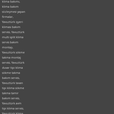
klima bakımı,
klima bakım
sözleşmesi yapan
firmalar,
Yavuztürk işyeri
kliması bakım
servisi, Yavuztürk
multi split klima
servis bakım
montajı,
Yavuztürk sökme
takma montaj
servisi, Yavuztürk
duvar tipi klima
sökme takma
bakım servisi,
Yavuztürk tavan
tipi klima sökme
takma tamir
bakım servisi,
Yavuztürk avm
tipi klima servisi,
Yavuztürk klima