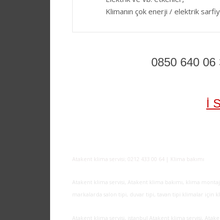
Klimanın çok enerji / elektrik sarfiy
0850 640 06
İ 
Atakent klima servisi; 0212 433 00 64 | Klima bakımı
Atakent klima servisi, Atakent klima bakımı, klima montajı s
markalarda salon tipi, duvar tipi, tavan tipi klimalar için
Atakent klima servisi, istanbul Atakent klima servisi, Ata