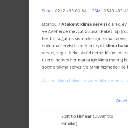
Şube ;
0212 433 00 64 |
GSM :
0549 433 4
İstanbul /
Atakent klima servisi
olarak, ev 
ve AVM’lerde mevcut bulunan Paket tip (roofto
her tür soğutma sistemleri için klima servisi, 
soğutma servisi hizmetleri, split
klima bak
vestel, regal, beko, Airfel demirdöküm, mit
üzere, hemen her marka için klima montaj hiz
sökme takma servisi ve tamir hizmetleri ile 
Atakent klima bakımı, Atakent klima montaj s
Genel 
Split tip klimalar (Duvar tipi
klimalar)