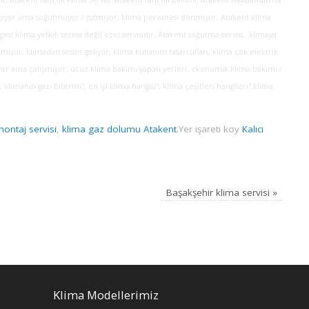
ışıyor ama soğutmuyor / ısıtmıyor, klima pervanesi dönmiyor, Atakent klima
gesi klima yetkili servisi değil özel servisidir, Atakent soğutma servisi, klimaya
mıyor, klimadan sesler geliyor, klima kullanım tasarrufları, klima çok elektrik
ıyor ama çalışmıyor, ucuz klima bakımı yapan yerleri, ekonomik klima bakımı /
limanın gazı bitermi?, en iyi klima hangisi?, klima çeşitleri hangileri?,klima
ontaj servisi
,
klima gaz dolumu Atakent
.
Yer işareti koy
Kalıcı
Başakşehir klima servisi
»
Klima Modellerimiz