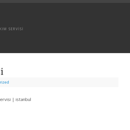
IM SERVISI
i
rized
ervisi | istanbul