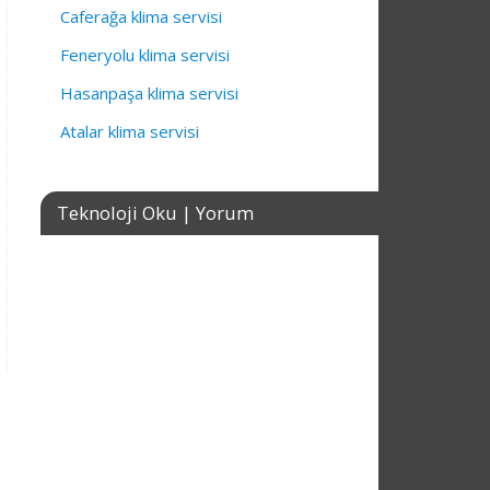
Caferağa klima servisi
Feneryolu klima servisi
Hasanpaşa klima servisi
Atalar klima servisi
Teknoloji Oku | Yorum