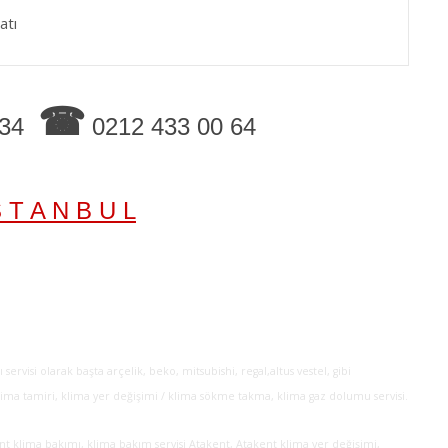
atı
☎
 34
0212 433 00 64
S T A N B U L
ervisi olarak başta arçelik, beko, mitsubishi, regal,altus vestel, gibi
 klima tamiri, klima yer değişimi / klima sökme takma, klima gaz dolumu servisi.
kent klima bakımı, klima bakım servisi Atakent, Atakent klima yer değişimi,