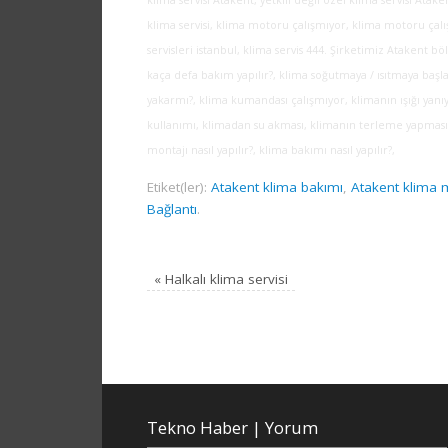
klima servisi, klima motoru çalışmıyor, klima motoru çal
servisleri istanbul, klima servis 444. Şirketimiz Atakent böl
kaça defa bakım yapılır?, klima soğutmaya / ısıtmaya başla
yakarmı?, klima kumandası çalışmıyor, klimanın ışığı yan
kullanımı, klimadan su akması, klimanın terleme yapması, k
montajı nasıl yapılır?, klima bakımı nasıl yapılır?,
Etiket(ler):
Atakent klima bakımı
,
Atakent klima m
Bağlantı
.
«
Halkalı klima servisi
Tekno Haber | Yorum