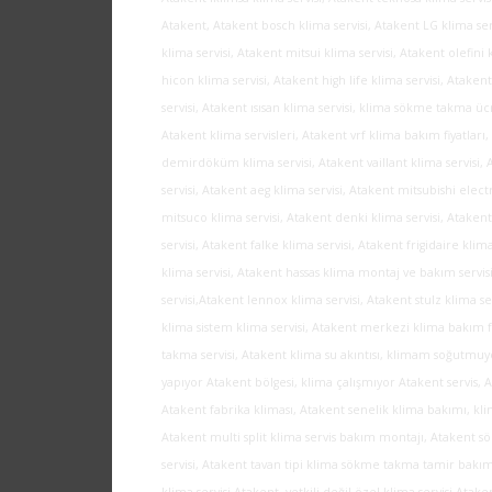
Atakent, Atakent bosch klima servisi, Atakent LG klima ser
klima servisi, Atakent mitsui klima servisi, Atakent olefini
hicon klima servisi, Atakent high life klima servisi, Atakent
servisi, Atakent ısısan klima servisi, klima sökme takma üc
Atakent klima servisleri, Atakent vrf klima bakım fiyatları,
demirdöküm klima servisi, Atakent vaillant klima servisi, 
servisi, Atakent aeg klima servisi, Atakent mitsubishi elect
mitsuco klima servisi, Atakent denki klima servisi, Ataken
servisi, Atakent falke klima servisi, Atakent frigidaire klima
klima servisi, Atakent hassas klima montaj ve bakım servi
servisi,Atakent lennox klima servisi, Atakent stulz klima se
klima sistem klima servisi, Atakent merkezi klima bakım fi
takma servisi, Atakent klima su akıntısı, klimam soğutmuyo
yapıyor Atakent bölgesi, klima çalışmıyor Atakent servis,
Atakent fabrika kliması, Atakent senelik klima bakımı, kli
Atakent multi split klima servis bakım montajı, Atakent 
servisi, Atakent tavan tipi klima sökme takma tamir bakım s
klima servisi Atakent, yetkili değil özel klima servisi Ata