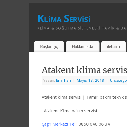
Klima Servisi
KLIMA & SOĞUTMA SISTEMLERI TAMIR & BAK
Başlangıç
Hakkımızda
iletisim
Atakent klima servis
Yazarı:
Emirhan
|
Mayıs 18, 2018
|
Uncatego
Atakent klima servisi | Tamir, bakım teknik s
Atakent Klima bakım servisi
Çağrı Merkezi Tel
: 0850 640 06 34