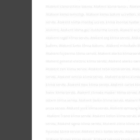
Atakent klima sökme takma, Atakent klima tamiri, Atakent
Atakent klima temizliği, Atakent klima bakım ücretleri, k
servisi, Atakent klima montaj ücreti, klima montaj fiyatla
Atakent, Atakent klima gaz doldurma ücreti, Atakent arçeli
Atakent regal klima servisi, Atakent seg klima servisi, Ata
bakımı, Atakent beko klima bakımı, Atakent mitsubishi klim
Atakent fujiterma klima servisi, Atakent alarko klima servi
Atakent general electric klima servisi, Atakent alarko carri
Atakent zen klima servisi, Atakent teba klima servisi, Ata
servisi, Atakent amcor klima servisi, Atakent ariston klima 
klima servisi, Atakent baxi klima servisi, Atakent cartel kl
haier klima servisi, Atakent climate master klima servisi, 
sistem klima servisi, Atakent daikin klima servisi, Ataken
arıza servisi, Atakent york klima servisi, Atakent samsung 
Atakent Trane klima servisi, Atakent kelon klima servisi, A
servisi, Atakent sigma klima servisi, Atakent zibro klima se
hyundai klima servisi, Atakent esco klima servisi, Atakent d
Atakent iklimsa klima servisi, Atakent teknosa klima servis