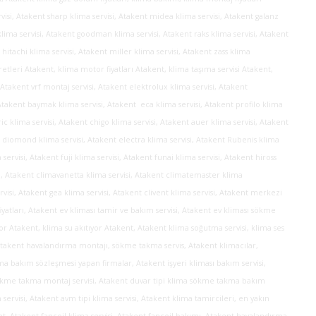
visi, Atakent sharp klima servisi, Atakent midea klima servisi, Atakent galanz
 klima servisi, Atakent goodman klima servisi, Atakent raks klima servisi, Atakent
 hitachi klima servisi, Atakent miller klima servisi, Atakent zass klima
retleri Atakent, klima motor fiyatları Atakent, klima taşıma servisi Atakent,
 Atakent vrf montaj servisi, Atakent elektrolux klima servisi, Atakent
Atakent baymak klima servisi, Atakent eca klima servisi, Atakent profilo klima
ric klima servisi, Atakent chigo klima servisi, Atakent auer klima servisi, Atakent
t diomond klima servisi, Atakent electra klima servisi, Atakent Rubenis klima
 servisi, Atakent fuji klima servisi, Atakent funai klima servisi,
Atakent hiross
si, Atakent climavanetta klima servisi, Atakent climatemaster klima
rvisi, Atakent gea klima servisi, Atakent clivent klima servisi, Atakent merkezi
yatları, Atakent ev kliması tamir ve bakım servisi, Atakent ev kliması sökme
r Atakent, klima su akıtıyor Atakent, Atakent klima soğutma servisi, klima ses
 Atakent havalandırma montajı, sökme takma servis, Atakent klimacılar,
ma bakım sözleşmesi yapan firmalar, Atakent işyeri kliması bakım servisi,
sökme takma montaj servisi, Atakent duvar tipi klima sökme takma bakım
ervisi, Atakent avm tipi klima servisi, Atakent klima tamircileri, en yakın
kent, Atakent fancoil klima servisi, Atakent fancoil bakımı, Atakent havalandırma