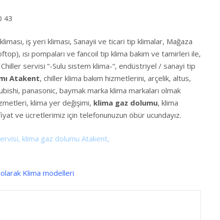
0 43
kliması, iş yeri kliması, Sanayii ve ticari tip klimalar, Mağaza
p), ısı pompaları ve fancoil tip klima bakım ve tamirleri ile,
Chiller servisi “-Sulu sistem klima-“, endüstriyel / sanayi tip
ımı Atakent
, chiller klima bakım hizmetlerini, arçelik, altus,
subishi, panasonic, baymak marka klima markaları olmak
metleri, klima yer değişimi,
klima gaz dolumu
, klima
fiyat ve ücretlerimiz için telefonunuzun öbür ucundayız.
ervisi, klima gaz dolumu Atakent,
olarak Klima modelleri