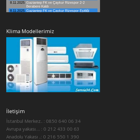
Klima Modellerimiz
İletişim
İstanbul Merkez.. : 0850 640 06 34
Avrupa yakası…. : 0 212 433 00 63
Anadolu Yakası ..: 0 216 550 1 390