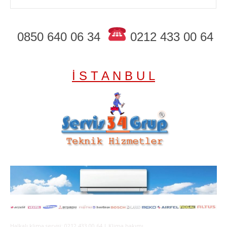
0850 640 06 34
0212 433 00 64
İ S T A N B U L
Halkalı klima servisi; 0212 433 00 64 | Klima bakımı