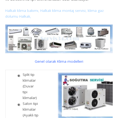
Halkalı klima bakımı, Halkalı klima montaj servisi, klima gaz
dolumu Halkalı,
Genel olarak Klima modelleri
Split tip
klimalar
(Duvar
tipi
klimalar)
Salon tipi
klimalar
(Ayaklı tip