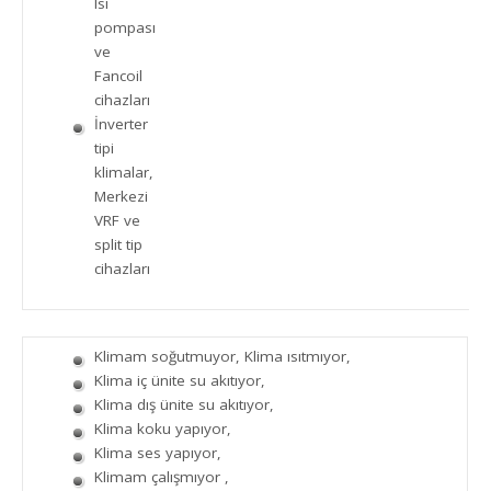
Isı
pompası
ve
Fancoil
cihazları
İnverter
tipi
klimalar,
Merkezi
VRF ve
split tip
cihazları
Klimam soğutmuyor, Klima ısıtmıyor,
Klima iç ünite su akıtıyor,
Klima dış ünite su akıtıyor,
Klima koku yapıyor,
Klima ses yapıyor,
Klimam çalışmıyor ,