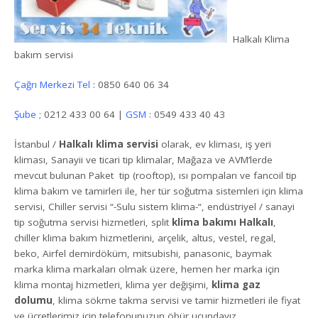
Halkalı Klima
bakım servisi
Çağrı Merkezi Tel
: 0850 640 06 34
Şube ;
0212 433 00 64 |
GSM :
0549 433 40 43
İstanbul /
Halkalı klima servisi
olarak, ev kliması, iş yeri
kliması, Sanayii ve ticari tip klimalar, Mağaza ve AVM’lerde
mevcut bulunan Paket tip (rooftop), ısı pompaları ve fancoil tip
klima bakım ve tamirleri ile, her tür soğutma sistemleri için klima
servisi, Chiller servisi “-Sulu sistem klima-“, endüstriyel / sanayi
tip soğutma servisi hizmetleri, split
klima bakımı Halkalı
,
chiller klima bakım hizmetlerini, arçelik, altus, vestel, regal,
beko, Airfel demirdöküm, mitsubishi, panasonic, baymak
marka klima markaları olmak üzere, hemen her marka için
klima montaj hizmetleri, klima yer değişimi,
klima gaz
dolumu
, klima sökme takma servisi ve tamir hizmetleri ile fiyat
ve ücretlerimiz için telefonunuzun öbür ucundayız.