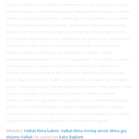
çalışmıyor Halkalı servis, Halkalı havalandırma montajı, sökme takma servis,
Halkalı klimacılar, Halkalı fabrika kliması, Halkalı senelik klima bakımı, klima
bakım sözleşmesi yapan firmalar, Halkalı işyeri kliması bakım servisi, Halkalı
multi split klima servis bakım montajı, Halkalı sökme takma montaj servisi,
Halkalı duvar tipi klima sökme takma bakım servisi, Halkalı tavan tipi klima
sökme takma tamir bakım servisi, Halkalı avm tipi klima servisi, Halkalı klima
tamircileri, en yakın klima servisi Halkalı, yetkili değil özel klima servisi
Halkalı, Halkalı fancoil klima servisi, Halkalı fancoil bakımı, Halkalı
havalandırma klima servisi, klima motoru çalışmıyor, klima motoru çalışıyor
ama soğutmuyor / ısıtmıyor, klima pervanesi dönmiyor, Halkalı klima
servisleri istanbul, klima servis 444. Şirketimiz Halkalı bölgesi klima yetkili
servisi değil özel servisidir, Halkalı soğutma servisi, klimaya kaça defa bakım
yapılır?, klima soğutmaya / ısıtmaya başlamıyor, klimadan sesler geliyor, klima
kullanım tasarrufları, klima çok elektrik yakarmı?, klima kumandası
çalışmıyor, klimanın ışığı yanıyor ama çalışmıyor, ucuz klima bakımı yapan
yerleri, ekonomik klima bakımı / kullanımı, klimadan su akması, klimanın
terleme yapması, klimanın gazı bitermi?, en iyi klima hangisi?, klima çeşitleri
hangileri?,klima montajı nasıl yapılır?, klima bakımı nasıl yapılır?,
Etiket(ler):
Halkalı klima bakımı
,
Halkalı klima montaj servisi
,
klima gaz
dolumu Halkalı
.
Yer işareti koy
Kalıcı Bağlantı
.