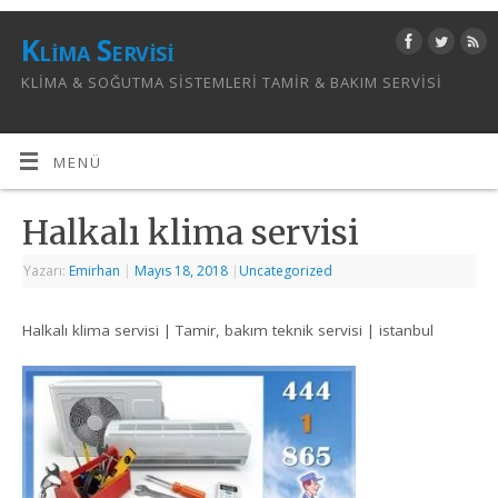
Klima Servisi
KLIMA & SOĞUTMA SISTEMLERI TAMIR & BAKIM SERVISI
MENÜ
Halkalı klima servisi
Yazarı:
Emirhan
|
Mayıs 18, 2018
|
Uncategorized
Halkalı klima servisi | Tamir, bakım teknik servisi | istanbul