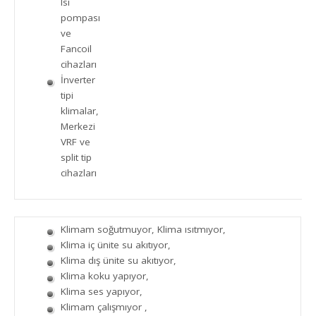
Isı
pompası
ve
Fancoil
cihazları
İnverter
tipi
klimalar,
Merkezi
VRF ve
split tip
cihazları
Klimam soğutmuyor, Klima ısıtmıyor,
Klima iç ünite su akıtıyor,
Klima dış ünite su akıtıyor,
Klima koku yapıyor,
Klima ses yapıyor,
Klimam çalışmıyor ,