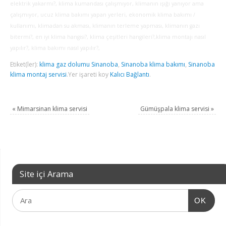
elektrik yakarmı?, klima kumandası çalışmıyor, klimanın ışığı yanıyor ama
çalışmıyor, ucuz klima bakımı yapan yerleri, ekonomik klima bakımı /
kullanımı, klimadan su akması, klimanın terleme yapması, klimanın gazı
bitermi?, en iyi klima hangisi?, klima çeşitleri hangileri?,klima montajı nasıl
yapılır?, klima bakımı nasıl yapılır?,
Etiket(ler):
klima gaz dolumu Sinanoba
,
Sinanoba klima bakımı
,
Sinanoba
klima montaj servisi
.
Yer işareti koy
Kalıcı Bağlantı
.
«
Mimarsinan klima servisi
Gümüşpala klima servisi
»
Site içi Arama
OK