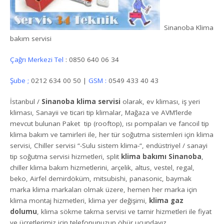
Sinanoba Klima
bakım servisi
Çağrı Merkezi Tel
: 0850 640 06 34
Şube ;
0212 634 00 50 |
GSM :
0549 433 40 43
İstanbul /
Sinanoba klima servisi
olarak, ev kliması, iş yeri
kliması, Sanayii ve ticari tip klimalar, Mağaza ve AVM’lerde
mevcut bulunan Paket tip (rooftop), ısı pompaları ve fancoil tip
klima bakım ve tamirleri ile, her tür soğutma sistemleri için klima
servisi, Chiller servisi “-Sulu sistem klima-“, endüstriyel / sanayi
tip soğutma servisi hizmetleri, split
klima bakımı Sinanoba
,
chiller klima bakım hizmetlerini, arçelik, altus, vestel, regal,
beko, Airfel demirdöküm, mitsubishi, panasonic, baymak
marka klima markaları olmak üzere, hemen her marka için
klima montaj hizmetleri, klima yer değişimi,
klima gaz
dolumu
, klima sökme takma servisi ve tamir hizmetleri ile fiyat
ve ücretlerimiz için telefonunuzun öbür ucundayız.