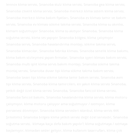
lennox klima servisi, Sinanoba stulz klima servisi, Sinanoba gea klima servisi,
Sinanoba clivent klima servisi, Sinanoba merkezi klima sistem klima servisi,
Sinanoba merkezi klima bakım fiyatları, Sinanoba ev kliması tamir ve bakım
servisi, Sinanoba ev kliması sökme takma servisi, Sinanoba klima su akıntısı,
klimam soğutmuyor Sinanoba, klima su akıtıyor Sinanoba, Sinanoba klima
soğutma servisi, klima ses yapıyor Sinanoba bölgesi, klima çalışmıyor
Sinanoba servis, Sinanoba havalandırma montajı, sökme takma servis,
Sinanoba klimacılar, Sinanoba fabrika kliması, Sinanoba senelik klima bakımı,
klima bakım sözleşmesi yapan firmalar, Sinanoba işyeri kliması bakım servisi,
Sinanoba multi split klima servis bakım montajı, Sinanoba sökme takma
montaj servisi, Sinanoba duvar tipi klima sökme takma bakım servisi,
Sinanoba tavan tipi klima sökme takma tamir bakım servisi, Sinanoba avm
tipi klima servisi, Sinanoba klima tamircileri, en yakın klima servisi Sinanoba,
yetkili değil özel klima servisi Sinanoba, Sinanoba fancoil klima servisi,
Sinanoba fancoil bakımı, Sinanoba havalandırma klima servisi, klima motoru
çalışmıyor, klima motoru çalışıyor ama soğutmuyor / ısıtmıyor, klima
pervanesi dönmiyor, Sinanoba klima servisleri istanbul, klima servis 444.
Şirketimiz Sinanoba bölgesi klima yetkili servisi değil özel servisidir, Sinanoba
soğutma servisi, klimaya kaça defa bakım yapılır?, klima soğutmaya / ısıtmaya
başlamıyor, klimadan sesler geliyor, klima kullanım tasarrufları, klima çok