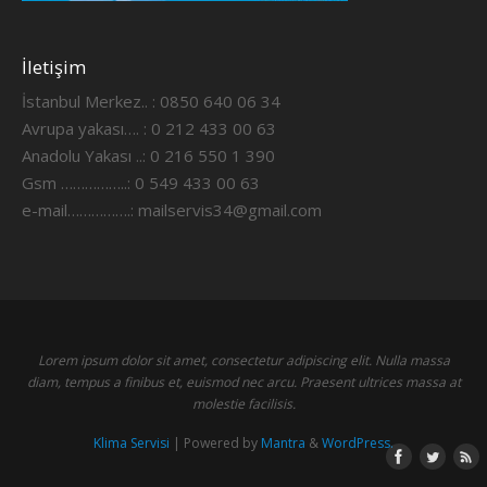
İletişim
İstanbul Merkez.. : 0850 640 06 34
Avrupa yakası…. : 0 212 433 00 63
Anadolu Yakası ..: 0 216 550 1 390
Gsm ……………..: 0 549 433 00 63
e-mail…………….:
mailservis34@gmail.com
Lorem ipsum dolor sit amet, consectetur adipiscing elit. Nulla massa
diam, tempus a finibus et, euismod nec arcu. Praesent ultrices massa at
molestie facilisis.
Klima Servisi
| Powered by
Mantra
&
WordPress.