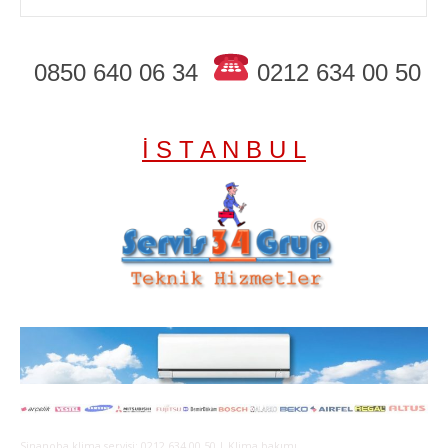
0850 640 06 34
0212 634 00 50
İ S T A N B U L
Sinanoba klima servisi; 0212 634 00 50 | Klima bakımı