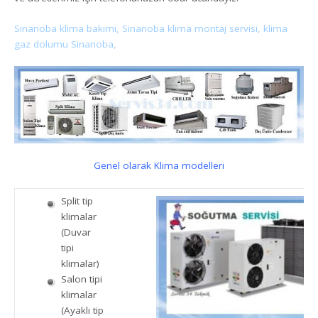
Sinanoba klima bakımı, Sinanoba klima montaj servisi, klima
gaz dolumu Sinanoba,
Genel olarak Klima modelleri
Split tip
klimalar
(Duvar
tipi
klimalar)
Salon tipi
klimalar
(Ayaklı tip