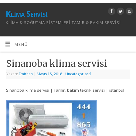
Klima Servisi
KLIMA & SOĞUTMA SISTEMLERI TAMIR & BAKIM SERVISI
MENÜ
Sinanoba klima servisi
Yazarı:
Emirhan
|
Mayıs 15, 2018
|
Uncategorized
Sinanoba klima servisi | Tamir, bakım teknik servisi | istanbul