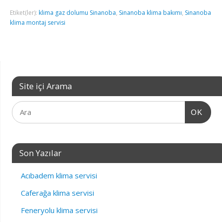
Etiket(ler):
klima gaz dolumu Sinanoba
,
Sinanoba klima bakımı
,
Sinanoba
klima montaj servisi
Site içi Arama
OK
Son Yazılar
Acıbadem klima servisi
Caferağa klima servisi
Feneryolu klima servisi