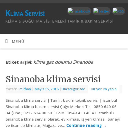
Klima Servisi
KLIMA & SOĞUTMA SISTEMLERI TAMIR & BAKIM SERVISI
MENÜ
klima gaz dolumu Sinanoba
Etiket arşivi:
Sinanoba klima servisi
Yazarı:
Emirhan
|
Mayıs 15, 2018
|
Uncategorized
Bir yorum yapın
Sinanoba klima servisi | Tamir, bakım teknik servisi | istanbul
Sinanoba Klima bakım servisi Çağrı Merkezi Tel : 0850 640 06
34 Şube ; 0212 634 00 50 | GSM : 0549 433 40 43 İstanbul /
Sinanoba klima servisi olarak, ev kliması, iş yeri kliması, Sanayii
ve ticari tip klimalar, Mağaza ve…
Continue reading
→