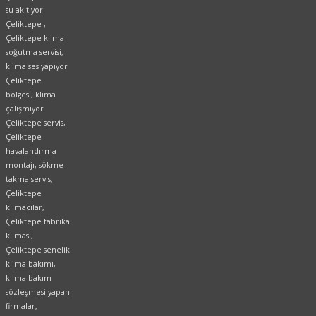
su akıtıyor
Çeliktepe ,
Çeliktepe klima
soğutma servisi,
klima ses yapıyor
Çeliktepe
bölgesi, klima
çalışmıyor
Çeliktepe servis,
Çeliktepe
havalandırma
montajı, sökme
takma servis,
Çeliktepe
klimacılar,
Çeliktepe fabrika
kliması,
Çeliktepe senelik
klima bakımı,
klima bakım
sözleşmesi yapan
firmalar,