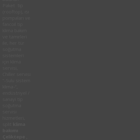
Paket tip
(rooftop), ısı
pompaları ve
fancoil tip
klima bakım
ve tamirleri
ile, her tür
soğutma
sistemleri
için klima
servisi,
Chiller servisi
“-Sulu sistem
klima-“,
endüstriyel /
sanayi tip
soğutma
servisi
hizmetleri,
split
klima
bakımı
Çeliktepe
,