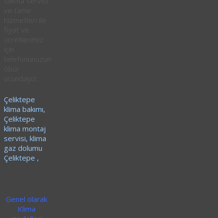
takma servisi
ve tamir
hizmetleri ile
fiyat ve
ücretlerimiz
için
telefonunuzun
öbür
ucundayız.
Çeliktepe
klima bakımı,
Çeliktepe
klima montaj
servisi, klima
gaz dolumu
Çeliktepe ,
Genel olarak
Klima