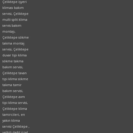
Çeliktepe işyeri
kliması bakım
servisi, Çeliktepe
multi split klima
servis bakım
montajı,
Çeliktepe sökme
takma montaj
servisi, Çeliktepe
duvar tipi klima
sökme takma
bakım servisi,
Çeliktepe tavan
tipi klima sökme
takma tamir
bakım servisi,
Çeliktepe avm
tipi klima servisi,
Çeliktepe klima
tamircileri, en
yakın klima
servisi Çeliktepe ,
yetkili değil özel