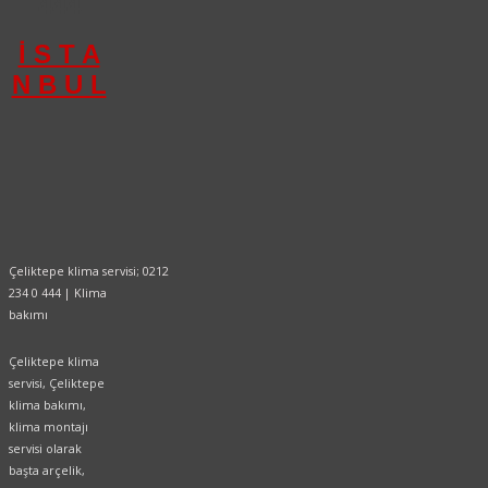
444
İ S T A
N B U L
Çeliktepe klima servisi; 0212
234 0 444 | Klima
bakımı
Çeliktepe klima
servisi, Çeliktepe
klima bakımı,
klima montajı
servisi olarak
başta arçelik,