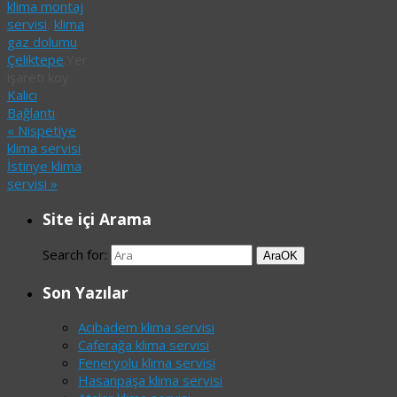
klima montaj
servisi
,
klima
gaz dolumu
Çeliktepe
.
Yer
işareti koy
Kalıcı
Bağlantı
.
«
Nispetiye
klima servisi
İstinye klima
servisi
»
Site içi Arama
Search for:
Ara
OK
Son Yazılar
Acıbadem klima servisi
Caferağa klima servisi
Feneryolu klima servisi
Hasanpaşa klima servisi