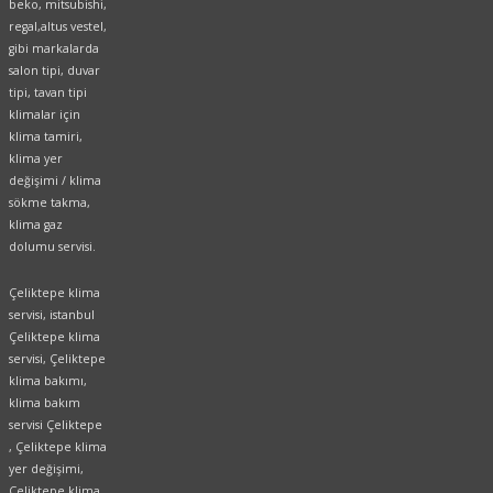
beko, mitsubishi,
regal,altus vestel,
gibi markalarda
salon tipi, duvar
tipi, tavan tipi
klimalar için
klima tamiri,
klima yer
değişimi / klima
sökme takma,
klima gaz
dolumu servisi.
Çeliktepe klima
servisi, istanbul
Çeliktepe klima
servisi, Çeliktepe
klima bakımı,
klima bakım
servisi Çeliktepe
, Çeliktepe klima
yer değişimi,
Çeliktepe klima