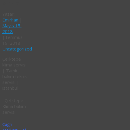
servisi
Yazarı:
Emirhan
|
Mayıs 15,
2018
|
Temmuz
19, 2018
Uncategorized
Çeliktepe
klima servisi
| Tamir,
bakım teknik
servisi |
istanbul
Çeliktepe
Klima bakım
servisi
Çağrı