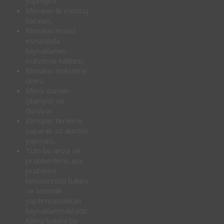
yapmıyor,
Klimanın ilk montaj
hataları,
Klimanın imalat
esnasında
kaynaklanan
malzeme kalitesi,
Klimanın malzeme
ömrü,
Klima duman
çıkarıyor ve
duruyor
Klimanın terleme
yaparak su akıntısı
yapması,
Tüm bu arıza ve
problemlerin ana
problemi
klimalarınıza bakım
ve temizlik
yaptırmamaktan
kaynaklanmaktadır.
Klima bakımı bu