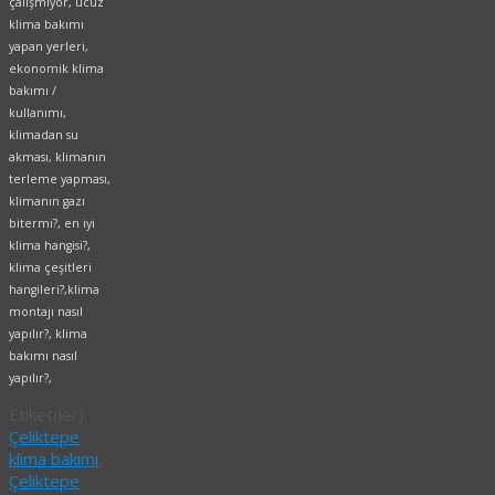
çalışmıyor, ucuz
klima bakımı
yapan yerleri,
ekonomik klima
bakımı /
kullanımı,
klimadan su
akması, klimanın
terleme yapması,
klimanın gazı
bitermi?, en iyi
klima hangisi?,
klima çeşitleri
hangileri?,klima
montajı nasıl
yapılır?, klima
bakımı nasıl
yapılır?,
Etiket(ler):
Çeliktepe
klima bakımı
,
Çeliktepe