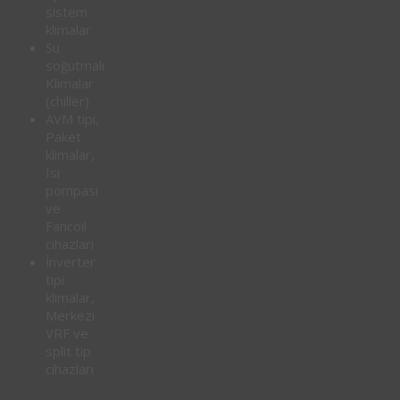
sistem
klimalar
Su
soğutmalı
Klimalar
(chiller)
AVM tipi,
Paket
klimalar,
Isı
pompası
ve
Fancoil
cihazları
İnverter
tipi
klimalar,
Merkezi
VRF ve
split tip
cihazları