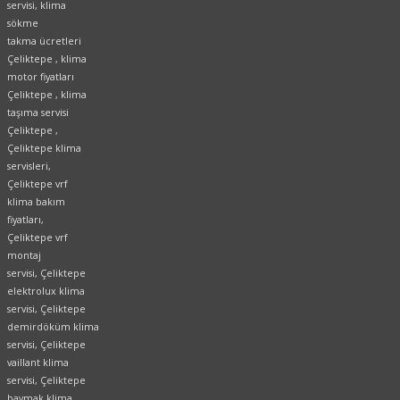
servisi, klima
sökme
takma ücretleri
Çeliktepe , klima
motor fiyatları
Çeliktepe , klima
taşıma servisi
Çeliktepe ,
Çeliktepe klima
servisleri,
Çeliktepe vrf
klima bakım
fiyatları,
Çeliktepe vrf
montaj
servisi, Çeliktepe
elektrolux klima
servisi, Çeliktepe
demirdöküm klima
servisi, Çeliktepe
vaillant klima
servisi, Çeliktepe
baymak klima