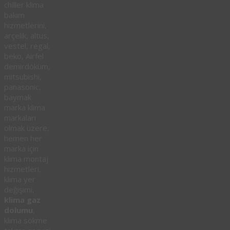
chiller klima
bakım
hizmetlerini,
arçelik, altus,
vestel, regal,
beko, Airfel
demirdöküm,
mitsubishi,
panasonic,
baymak
marka klima
markaları
olmak üzere,
hemen her
marka için
klima montaj
hizmetleri,
klima yer
değişimi,
klima gaz
dolumu
,
klima sökme