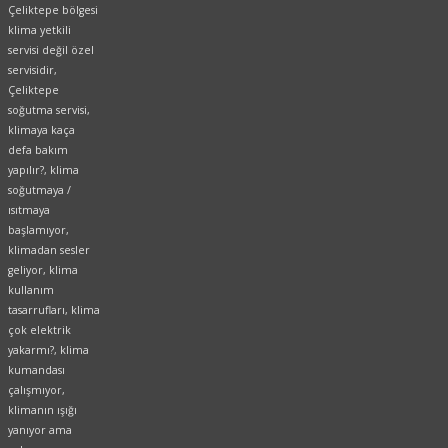
Çeliktepe bölgesi
klima yetkili
servisi değil özel
servisidir,
Çeliktepe
soğutma servisi,
klimaya kaça
defa bakım
yapılır?, klima
soğutmaya /
ısıtmaya
başlamıyor,
klimadan sesler
geliyor, klima
kullanım
tasarrufları, klima
çok elektrik
yakarmı?, klima
kumandası
çalışmıyor,
klimanın ışığı
yanıyor ama