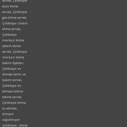
servisi, Çeliktepe
stulz klima
servisi, Çeliktepe
gea klima servisi,
Çeliktepe clivent
klima servisi,
Çeliktepe
merkezi klima
sistem klima
servisi, Çeliktepe
merkezi klima
bakım fiyatları,
Çeliktepe ev
kliması tamir ve
bakım servisi,
Çeliktepe ev
kliması sökme
takma servisi,
Çeliktepe klima
su akıntısı,
klimam
soğutmuyor
Çeliktepe , klima