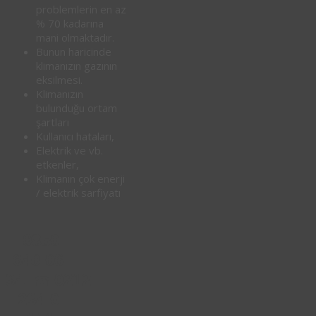
problemlerin en az
% 70 kadarına
mani olmaktadır.
Bunun haricinde
klimanızın gazının
eksilmesi.
Klimanızın
bulunduğu ortam
şartları
Kullanıcı hataları,
Elektrik ve vb.
etkenler,
Klimanın çok enerji
/ elektrik sarfiyatı
0850
640 06
34
0212
☎
234 0