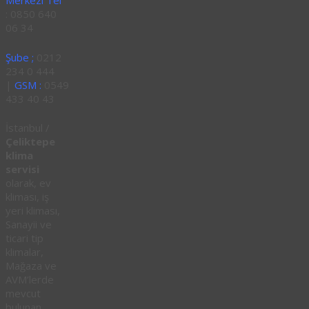
Merkezi Tel
: 0850 640
06 34
Şube ;
0212
234 0 444
|
GSM :
0549
433 40 43
İstanbul /
Çeliktepe
klima
servisi
olarak, ev
kliması, iş
yeri kliması,
Sanayii ve
ticari tip
klimalar,
Mağaza ve
AVM’lerde
mevcut
bulunan