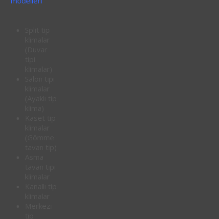
modelleri
Split tip
klimalar
(Duvar
tipi
klimalar)
Salon tipi
klimalar
(Ayaklı tip
klima)
Kaset tip
klimalar
(Gömme
tavan tip)
Asma
tavan tipi
klimalar
Kanallı tip
klimalar
Merkezi
tip