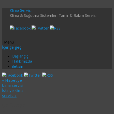
Klima Servisi
Klima & Soğutma Sistemleri Tamir & Bakım Servisi
Menü
İçeriğe geç
Başlangıç
Hakkımızda
iletisim
«
Nispetiye
klima servisi
İstinye klima
servisi
»
Çeliktepe
klima