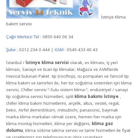
İstinye Klima
bakım servisi
Çağrı Merkezi Tel
: 0850 640 06 34
Şube ;
0212 234 0 444 |
GSM :
0549 433 40 43
İstanbul /
İstinye klima servisi
olarak, ev kliması, iş yeri
kliması, Sanayii ve ticari tip klimalar, Mağaza ve AVM’lerde
mevcut bulunan Paket tip (rooftop), ısı pompaları ve fancoil tip
klima bakım ve tamirleri ile, her tür soğutma sistemleri için klima
servisi, Chiller servisi “-Sulu sistem klima-“, endüstriyel / sanayi
tip soğutma servisi hizmetleri, split
klima bakımı İstinye
,
chiller klima bakım hizmetlerini, arçelik, altus, vestel, regal,
beko, Airfel demirdöküm, mitsubishi, panasonic, baymak
marka klima markaları olmak üzere, hemen her marka için
klima montaj hizmetleri, klima yer değişimi,
klima gaz
dolumu
, klima sökme takma servisi ve tamir hizmetleri ile fiyat
ve ücretlerimiz için telefonunuzun öbür ucundayız.