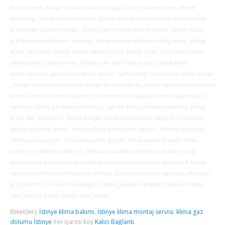
İstinye servis, İstinye havalandırma montajı, sökme takma servis, İstinye
klimacılar, İstinye fabrika kliması, İstinye senelik klima bakımı, klima bakım
sözleşmesi yapan firmalar, İstinye işyeri kliması bakım servisi, İstinye multi
split klima servis bakım montajı, İstinye sökme takma montaj servisi, İstinye
duvar tipi klima sökme takma bakım servisi, İstinye tavan tipi klima sökme
takma tamir bakım servisi, İstinye avm tipi klima servisi, İstinye klima
tamircileri, en yakın klima servisi İstinye , yetkili değil özel klima servisi İstinye
, İstinye fancoil klima servisi, İstinye fancoil bakımı, İstinye havalandırma klima
servisi, klima motoru çalışmıyor, klima motoru çalışıyor ama soğutmuyor /
ısıtmıyor, klima pervanesi dönmiyor, İstinye klima servisleri istanbul, klima
servis 444. Şirketimiz İstinye bölgesi klima yetkili servisi değil özel servisidir,
İstinye soğutma servisi, klimaya kaça defa bakım yapılır?, klima soğutmaya /
ısıtmaya başlamıyor, klimadan sesler geliyor, klima kullanım tasarrufları,
klima çok elektrik yakarmı?, klima kumandası çalışmıyor, klimanın ışığı
yanıyor ama çalışmıyor, ucuz klima bakımı yapan yerleri, ekonomik klima
bakımı / kullanımı, klimadan su akması, klimanın terleme yapması, klimanın
gazı bitermi?, en iyi klima hangisi?, klima çeşitleri hangileri?,klima montajı
nasıl yapılır?, klima bakımı nasıl yapılır?,
Etiket(ler):
İstinye klima bakımı
,
İstinye klima montaj servisi
,
klima gaz
dolumu İstinye
.
Yer işareti koy
Kalıcı Bağlantı
.