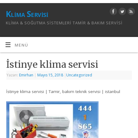
Klima Servisi
KLIMA & SOĞUTMA SISTEMLERI TAMIR & BAKIM SERVISI
MENÜ
İstinye klima servisi
Yazarı:
Emirhan
|
Mayıs 15, 2018
|
Uncategorized
İstinye klima servisi | Tamir, bakım teknik servisi | istanbul