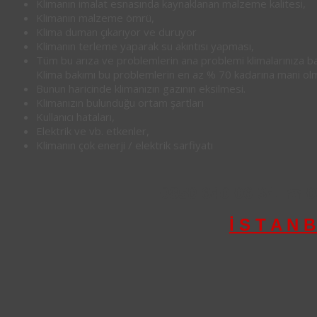
Klimanın imalat esnasında kaynaklanan malzeme kalitesi,
Klimanın malzeme ömrü,
Klima duman çıkarıyor ve duruyor
Klimanın terleme yaparak su akıntısı yapması,
Tüm bu arıza ve problemlerin ana problemi klimalarınıza 
Klima bakımı bu problemlerin en az % 70 kadarına mani olm
Bunun haricinde klimanızın gazının eksilmesi.
Klimanızın bulunduğu ortam şartları
Kullanıcı hataları,
Elektrik ve vb. etkenler,
Klimanın çok enerji / elektrik sarfiyatı
0850 640 06 34
0
☎
İ S T A N B