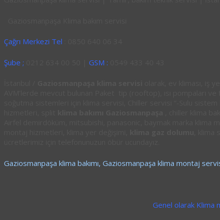
Gaziosmanpaşa Klima bakım servisi
Çağrı Merkezi Tel
: 0850 640 06 34
Şube ;
0212 634 00 50 |
GSM :
0549 433 40 43
İstanbul /
Gaziosmanpaşa klima servisi
olarak, ev kliması, iş ye
AVM’lerde mevcut bulunan Paket tip (rooftop), ısı pompaları ve fan
soğutma sistemleri için klima servisi, Chiller servisi “-Sulu sistem
hizmetleri, split
klima bakımı Gaziosmanpaşa
, chiller klima ba
Airfel demirdöküm, mitsubishi, panasonic, baymak marka klima ma
montaj hizmetleri, klima yer değişimi,
klima gaz dolumu
, klima 
ücretlerimiz için telefonunuzun öbür ucundayız.
Gaziosmanpaşa klima bakımı, Gaziosmanpaşa klima montaj servi
Genel olarak Klima 