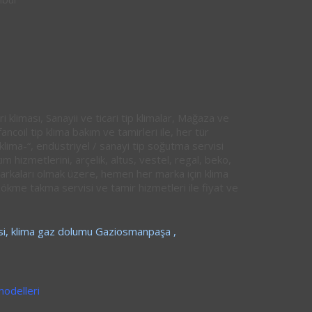
ri kliması, Sanayii ve ticari tip klimalar, Mağaza ve
coil tip klima bakım ve tamirleri ile, her tür
 klima-“, endüstriyel / sanayi tip soğutma servisi
kım hizmetlerini, arçelik, altus, vestel, regal, beko,
rkaları olmak üzere, hemen her marka için klima
sökme takma servisi ve tamir hizmetleri ile fiyat ve
si, klima gaz dolumu Gaziosmanpaşa ,
modelleri