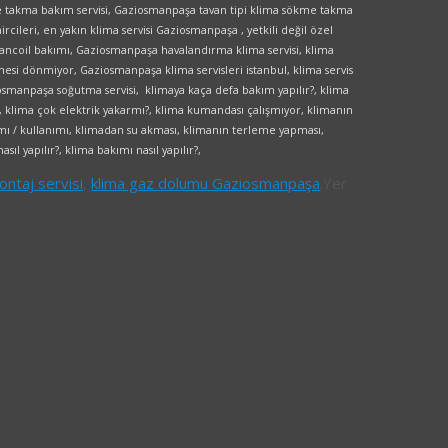
 takma bakım servisi, Gaziosmanpaşa tavan tipi klima sökme takma
cileri, en yakın klima servisi Gaziosmanpaşa , yetkili değil özel
fancoil bakımı, Gaziosmanpaşa havalandırma klima servisi, klima
esi dönmiyor, Gaziosmanpaşa klima servisleri istanbul, klima servis
ziosmanpaşa soğutma servisi, klimaya kaça defa bakım yapılır?, klima
ı, klima çok elektrik yakarmı?, klima kumandası çalışmıyor, klimanın
mı / kullanımı, klimadan su akması, klimanın terleme yapması,
sıl yapılır?, klima bakımı nasıl yapılır?,
ntaj servisi
,
klima gaz dolumu Gaziosmanpaşa
.
Yer