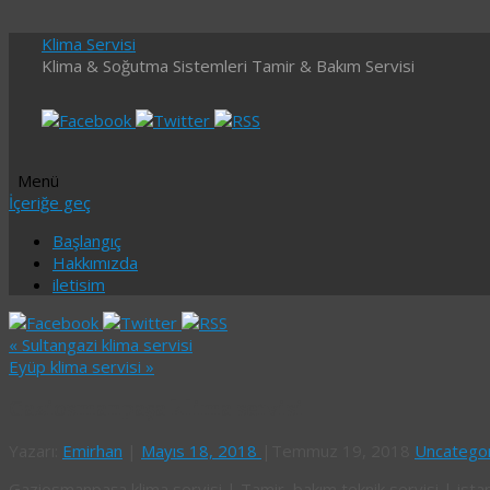
Klima Servisi
Klima & Soğutma Sistemleri Tamir & Bakım Servisi
Menü
İçeriğe geç
Başlangıç
Hakkımızda
iletisim
«
Sultangazi klima servisi
Eyüp klima servisi
»
Gaziosmanpaşa klima servisi
Yazarı:
Emirhan
|
Mayıs 18, 2018
|
Temmuz 19, 2018
Uncatego
Gaziosmanpaşa klima servisi | Tamir, bakım teknik servisi | ista