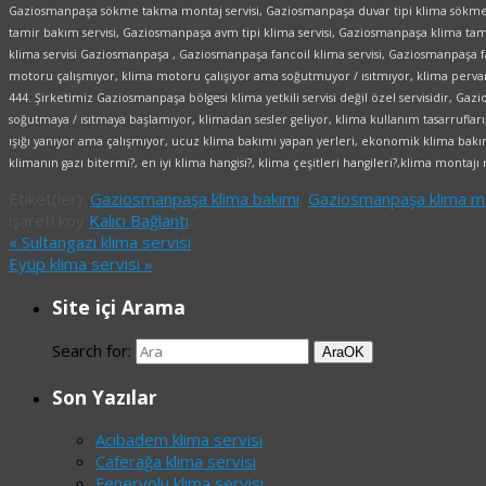
Gaziosmanpaşa sökme takma montaj servisi, Gaziosmanpaşa duvar tipi klima sökme
tamir bakım servisi, Gaziosmanpaşa avm tipi klima servisi, Gaziosmanpaşa klima tamir
klima servisi Gaziosmanpaşa , Gaziosmanpaşa fancoil klima servisi, Gaziosmanpaşa 
motoru çalışmıyor, klima motoru çalışıyor ama soğutmuyor / ısıtmıyor, klima pervan
444. Şirketimiz Gaziosmanpaşa bölgesi klima yetkili servisi değil özel servisidir, Ga
soğutmaya / ısıtmaya başlamıyor, klimadan sesler geliyor, klima kullanım tasarruflar
ışığı yanıyor ama çalışmıyor, ucuz klima bakımı yapan yerleri, ekonomik klima bakı
klimanın gazı bitermi?, en iyi klima hangisi?, klima çeşitleri hangileri?,klima montajı na
Etiket(ler):
Gaziosmanpaşa klima bakımı
,
Gaziosmanpaşa klima mo
işareti koy
Kalıcı Bağlantı
.
«
Sultangazi klima servisi
Eyüp klima servisi
»
Site içi Arama
Search for:
Ara
OK
Son Yazılar
Acıbadem klima servisi
Caferağa klima servisi
Feneryolu klima servisi