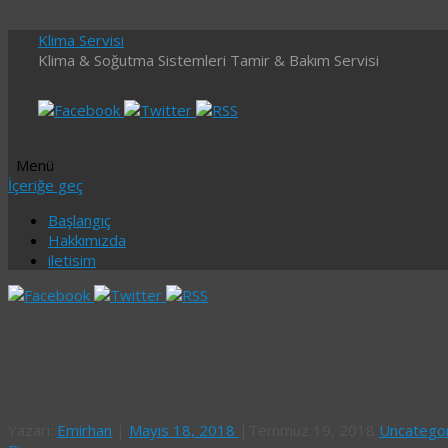
Klima Servisi
Klima & Soğutma Sistemleri Tamir & Bakım Servisi
Menü
İçeriğe geç
Başlangıç
Hakkımızda
iletisim
Etiket arşivi:
Gaziosmanpaşa klima ba
Gaziosmanpaşa klima servisi
Yazarı:
Emirhan
|
Mayıs 18, 2018
|
Temmuz 19, 2018
Uncatego