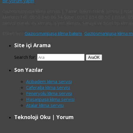
Bir yorum yapın
Gaziosmanpaşa klima servisi | Tamir, bakım teknik servisi | is
Merkezi Tel : 0850 640 06 34 Şube ; 0212 634 00 50 | GSM : 0
servisi olarak, ev kliması, iş yeri kliması, Sanayii ve ticari tip kl
Etiket(ler):
Gaziosmanpaşa klima bakımı
,
Gaziosmanpaşa klima mo
Site içi Arama
Search for:
Ara
OK
Son Yazılar
Acıbadem klima servisi
Caferağa klima servisi
Feneryolu klima servisi
Hasanpaşa klima servisi
Atalar klima servisi
Teknoloji Oku | Yorum