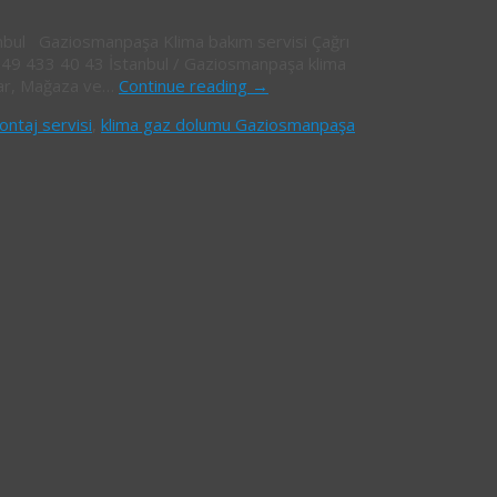
tanbul Gaziosmanpaşa Klima bakım servisi Çağrı
549 433 40 43 İstanbul / Gaziosmanpaşa klima
imalar, Mağaza ve…
Continue reading
→
ntaj servisi
,
klima gaz dolumu Gaziosmanpaşa