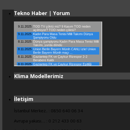
Tekno Haber | Yorum
Klima Modellerimiz
İletişim
İstanbul Merkez.. : 0850 640 06 34
Avrupa yakası…. : 0 212 433 00 63